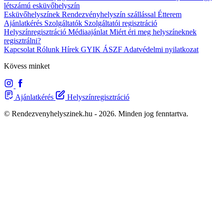
létszámú esküvőhelyszín
Esküvőhelyszínek
Rendezvényhelyszín szállással
Étterem
Ajánlatkérés
Szolgáltatók
Szolgáltatói regisztráció
Helyszínregisztráció
Médiaajánlat
Miért éri meg helyszíneknek
regisztrálni?
Kapcsolat
Rólunk
Hírek
GYIK
ÁSZF
Adatvédelmi nyilatkozat
Kövess minket
Ajánlatkérés
Helyszínregisztráció
© Rendezvenyhelyszinek.hu - 2026. Minden jog fenntartva.