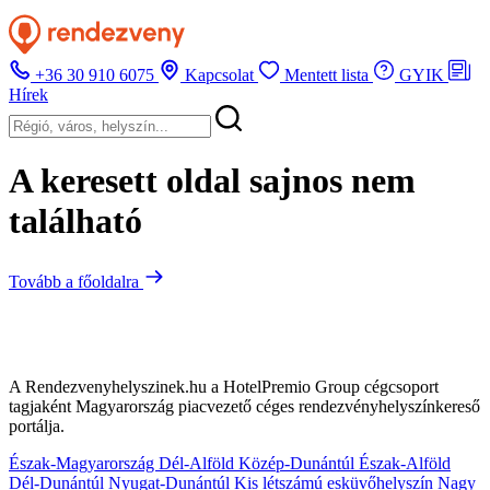
+36 30 910 6075
Kapcsolat
Mentett lista
GYIK
Hírek
A keresett oldal sajnos nem
található
Tovább a főoldalra
A Rendezvenyhelyszinek.hu a HotelPremio Group cégcsoport
tagjaként Magyarország piacvezető céges rendezvényhelyszínkereső
portálja.
Észak-Magyarország
Dél-Alföld
Közép-Dunántúl
Észak-Alföld
Dél-Dunántúl
Nyugat-Dunántúl
Kis létszámú esküvőhelyszín
Nagy