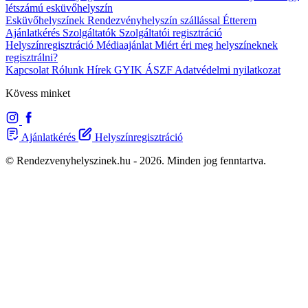
létszámú esküvőhelyszín
Esküvőhelyszínek
Rendezvényhelyszín szállással
Étterem
Ajánlatkérés
Szolgáltatók
Szolgáltatói regisztráció
Helyszínregisztráció
Médiaajánlat
Miért éri meg helyszíneknek
regisztrálni?
Kapcsolat
Rólunk
Hírek
GYIK
ÁSZF
Adatvédelmi nyilatkozat
Kövess minket
Ajánlatkérés
Helyszínregisztráció
© Rendezvenyhelyszinek.hu - 2026. Minden jog fenntartva.