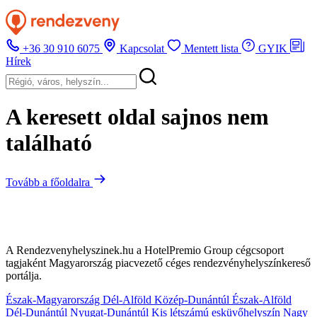
+36 30 910 6075
Kapcsolat
Mentett lista
GYIK
Hírek
A keresett oldal sajnos nem
található
Tovább a főoldalra
A Rendezvenyhelyszinek.hu a HotelPremio Group cégcsoport
tagjaként Magyarország piacvezető céges rendezvényhelyszínkereső
portálja.
Észak-Magyarország
Dél-Alföld
Közép-Dunántúl
Észak-Alföld
Dél-Dunántúl
Nyugat-Dunántúl
Kis létszámú esküvőhelyszín
Nagy