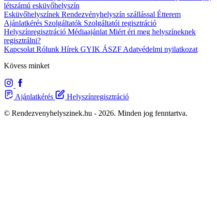
létszámú esküvőhelyszín
Esküvőhelyszínek
Rendezvényhelyszín szállással
Étterem
Ajánlatkérés
Szolgáltatók
Szolgáltatói regisztráció
Helyszínregisztráció
Médiaajánlat
Miért éri meg helyszíneknek
regisztrálni?
Kapcsolat
Rólunk
Hírek
GYIK
ÁSZF
Adatvédelmi nyilatkozat
Kövess minket
Ajánlatkérés
Helyszínregisztráció
© Rendezvenyhelyszinek.hu - 2026. Minden jog fenntartva.