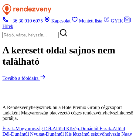
+36 30 910 6075
Kapcsolat
Mentett lista
GYIK
Hírek
A keresett oldal sajnos nem
található
Tovább a főoldalra
A Rendezvenyhelyszinek.hu a HotelPremio Group cégcsoport
tagjaként Magyarország piacvezető céges rendezvényhelyszínkereső
portálja.
Észak-Magyarország
Dél-Alföld
Közép-Dunántúl
Észak-Alföld
Dél-Dunántúl
Nyugat-Dunántúl
Kis létszámú esküvőhelyszín
Nagy