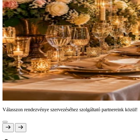
Válasszon rendezvénye szervezéséhez szolgáltató partnereink közül!