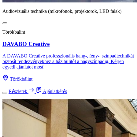
Audiovizuális technika (mikrofonok, projektorok, LED falak)
Törökbálint
DAVABO Creative
A DAVABO Creative professzionális hang-, fény-, színpadtechnikát
biztosít rendezvényekhez a házibulitól a nagyszínpadig. Kérjen
egyedi ajánlatot most!
Törökbálint
Részletek
Ajánlatkérés