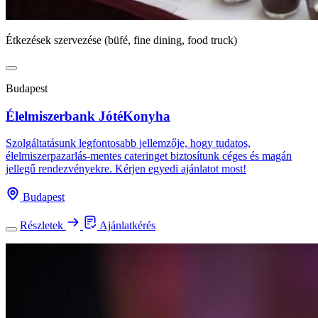
Étkezések szervezése (büfé, fine dining, food truck)
Budapest
Élelmiszerbank JótéKonyha
Szolgáltatásunk legfontosabb jellemzője, hogy tudatos,
élelmiszerpazarlás-mentes cateringet biztosítunk céges és magán
jellegű rendezvényekre. Kérjen egyedi ajánlatot most!
Budapest
Részletek
Ajánlatkérés