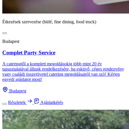
Étkezések szervezése (büfé, fine dining, food truck)
Budapest
Complet Party Service
A cateringtől a komplett megoldásokig több mint 20 év
tapasztalatával állunk rendelkezésére, ha esküvő, céges rendezvény
vagy családi összejövetel catering megoldásairól van szó! Kérjen
egyedi ajánlatot most!
Budapest
Részletek
Ajánlatkérés