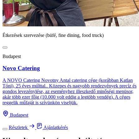
Étkezések szervezése (büfé, fine dining, food truck)
Budapest
Novo Catering
A NOVO Catering Novotny Antal catering cége (korábban Katlan
Tóni), 25 éves múlttal.. Közepes és nagyobb rendezvények precíz és
gondos levezénylése, az eseményhez illeszkedő minőségi menüsor,
akár több ezer főig (10.000 volt eddig a legtöbb vendég). A céges
reggelik műfaját is szívünkön viseljük.
Budapest
Részletek
Ajánlatkérés