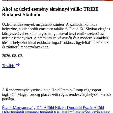
Ahol az üzleti esemény élménnyé válik: TRIBE
Budapest Stadium
Üzleti rendezvények magasabb szinten- A szálloda ikonikus
helyszíne, a kilencedik emeleten található Cloud IX. Skybar elegáns
környezetével és különleges hangulatával teszi emlékezetessé az
üzleti eseményeket. A prémium italválaszték és a modern kialakítás
ideális helyszínt kínál exkluzív fogadásokhoz, ügyféltalálkozókhoz
és zártkörű rendezvényekhez.
2026. 08. 03.
Tovább
A Rendezvenyhelyszinek.hu a HotelPremio Group cégcsoport
tagjaként Magyarország piacvezető céges rendezvényhelyszínkereső
portálja.
Észak-Magyarország
Dél-Alföld
Közép-Dunántúl
Észak-Alföld
Dél-Dunántúl
Nyugat-Dunántúl
Kis létszámú esküvőhelyszín
Nagy