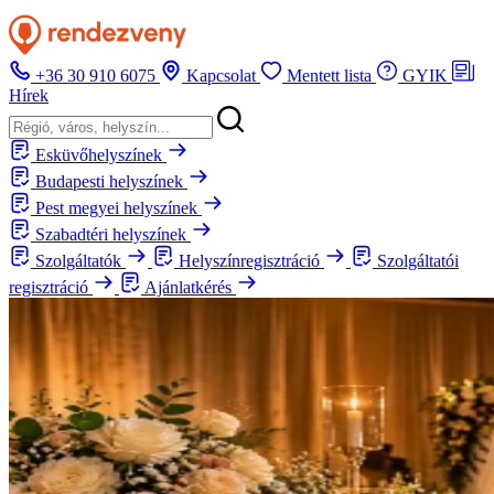
+36 30 910 6075
Kapcsolat
Mentett lista
GYIK
Hírek
Esküvőhelyszínek
Budapesti helyszínek
Pest megyei helyszínek
Szabadtéri helyszínek
Szolgáltatók
Helyszínregisztráció
Szolgáltatói
regisztráció
Ajánlatkérés