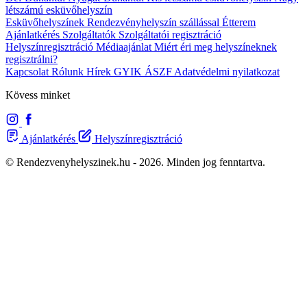
létszámú esküvőhelyszín
Esküvőhelyszínek
Rendezvényhelyszín szállással
Étterem
Ajánlatkérés
Szolgáltatók
Szolgáltatói regisztráció
Helyszínregisztráció
Médiaajánlat
Miért éri meg helyszíneknek
regisztrálni?
Kapcsolat
Rólunk
Hírek
GYIK
ÁSZF
Adatvédelmi nyilatkozat
Kövess minket
Ajánlatkérés
Helyszínregisztráció
© Rendezvenyhelyszinek.hu - 2026. Minden jog fenntartva.