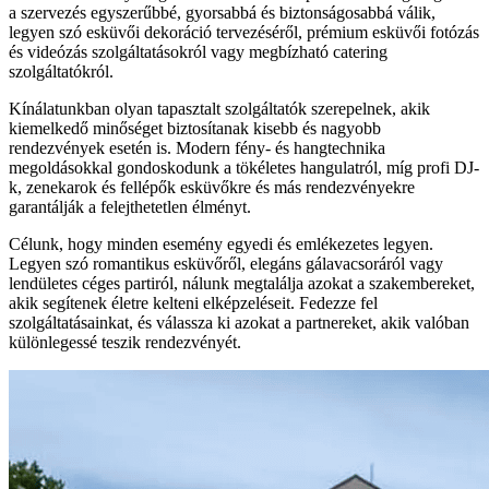
a szervezés egyszerűbbé, gyorsabbá és biztonságosabbá válik,
legyen szó esküvői dekoráció tervezéséről, prémium esküvői fotózás
és videózás szolgáltatásokról vagy megbízható catering
szolgáltatókról.
Kínálatunkban olyan tapasztalt szolgáltatók szerepelnek, akik
kiemelkedő minőséget biztosítanak kisebb és nagyobb
rendezvények esetén is. Modern fény- és hangtechnika
megoldásokkal gondoskodunk a tökéletes hangulatról, míg profi DJ-
k, zenekarok és fellépők esküvőkre és más rendezvényekre
garantálják a felejthetetlen élményt.
Célunk, hogy minden esemény egyedi és emlékezetes legyen.
Legyen szó romantikus esküvőről, elegáns gálavacsoráról vagy
lendületes céges partiról, nálunk megtalálja azokat a szakembereket,
akik segítenek életre kelteni elképzeléseit. Fedezze fel
szolgáltatásainkat, és válassza ki azokat a partnereket, akik valóban
különlegessé teszik rendezvényét.