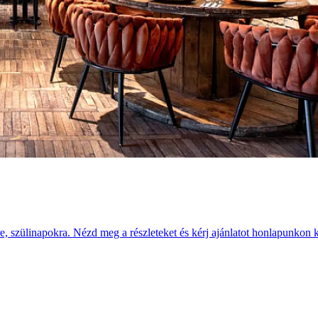
e, szülinapokra. Nézd meg a részleteket és kérj ajánlatot honlapunkon k