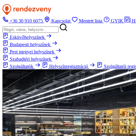
+36 30 910 6075
Kapcsolat
Mentett lista
GYIK
H
Esküvőhelyszínek
Budapesti helyszínek
Pest megyei helyszínek
Szabadtéri helyszínek
Szolgáltatók
Helyszínregisztráció
Szolgáltatói regi