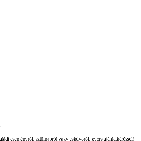
k
ládi eseményről, szülinapról vagy esküvőről, gyors ajánlatkéréssel!