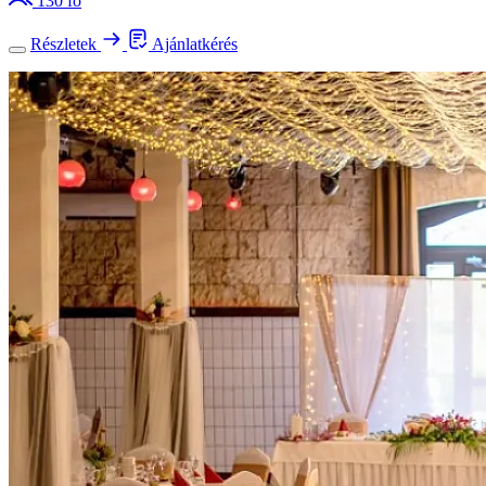
130 fő
Részletek
Ajánlatkérés