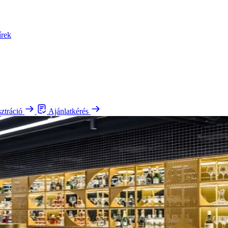
írek
sztráció
Ajánlatkérés