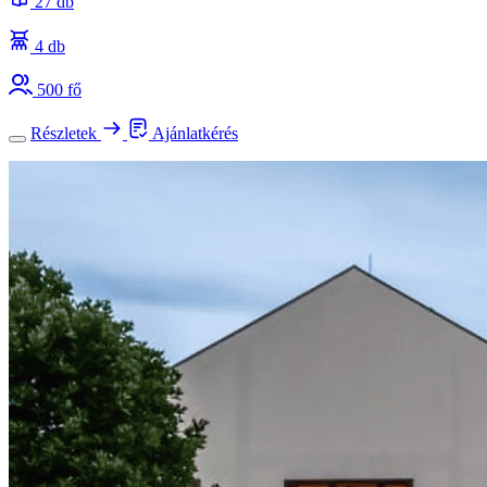
27 db
4 db
500 fő
Részletek
Ajánlatkérés