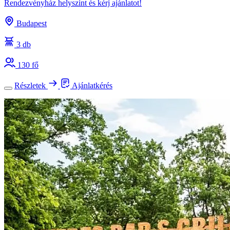
Rendezvényház helyszínt és kérj ajánlatot!
Budapest
3 db
130 fő
Részletek
Ajánlatkérés