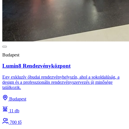
Budapest
Lumin8 Rendezvényközpont
Egy exkluzív óbudai rendezvényhelyszín, ahol a sokoldalúság, a
design és a professzionális rendezvényszervezés új minősége
találkozik.
Budapest
11 db
700 fő