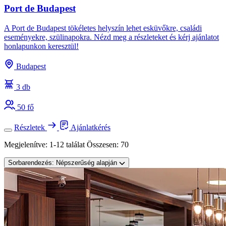
Port de Budapest
A Port de Budapest tökéletes helyszín lehet esküvőkre, családi
eseményekre, szülinapokra. Nézd meg a részleteket és kérj ajánlatot
honlapunkon keresztül!
Budapest
3 db
50 fő
Részletek
Ajánlatkérés
Megjelenítve:
1-12 találat
Összesen:
70
Sorbarendezés:
Népszerűség alapján