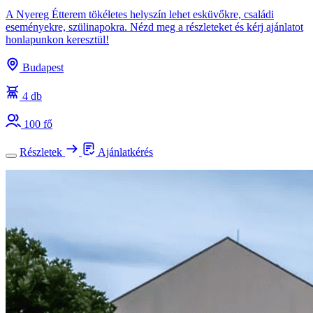
A Nyereg Étterem tökéletes helyszín lehet esküvőkre, családi
eseményekre, szülinapokra. Nézd meg a részleteket és kérj ajánlatot
honlapunkon keresztül!
Budapest
4 db
100 fő
Részletek
Ajánlatkérés