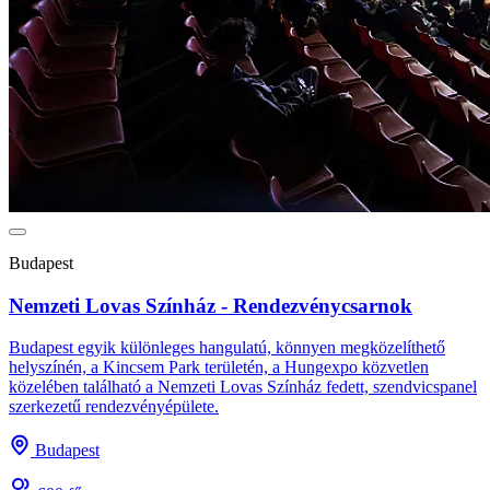
Budapest
Nemzeti Lovas Színház - Rendezvénycsarnok
Budapest egyik különleges hangulatú, könnyen megközelíthető
helyszínén, a Kincsem Park területén, a Hungexpo közvetlen
közelében található a Nemzeti Lovas Színház fedett, szendvicspanel
szerkezetű rendezvényépülete.
Budapest