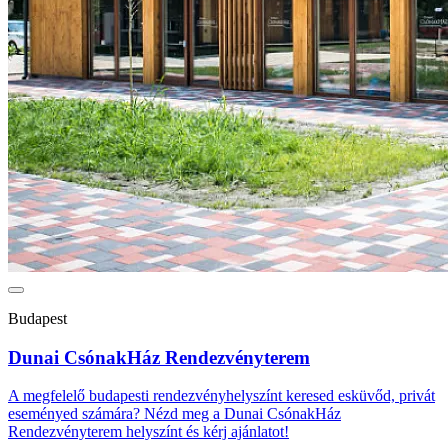
Budapest
Dunai CsónakHáz Rendezvényterem
A megfelelő budapesti rendezvényhelyszínt keresed esküvőd, privát
eseményed számára? Nézd meg a Dunai CsónakHáz
Rendezvényterem helyszínt és kérj ajánlatot!