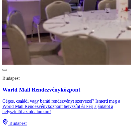
Budapest
World Mall Rendezvényközpont
Céges, családi vagy baráti rendezvényt szervezel? Ismerd meg a
World Mall Rendezvényközpont helyszínt és kérj ajánlatot a
helyszíntől az oldalunkon!
Budapest