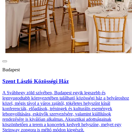
Budapest
Szent László Közösségi Ház
A Svábhegy zöld szívében, Budapest egyik legszebb és
legnyugodtabb környezetében található közösségi ház a belvároshoz
közel, mégis távol a város zajától, tökéletes helyszínt kínál
konferenciák, előadások, tréningek és kulturális események
lebonyolítására, esküvők szervezésére, valamint kiállítások
rendezésére is kiválóan alkalmas. Akusztikai adottságainak
köszönhetően a terem a koncertek kedvelt helyszíne, melyet egy
Steinway zongora is méltó módon kiegészít.