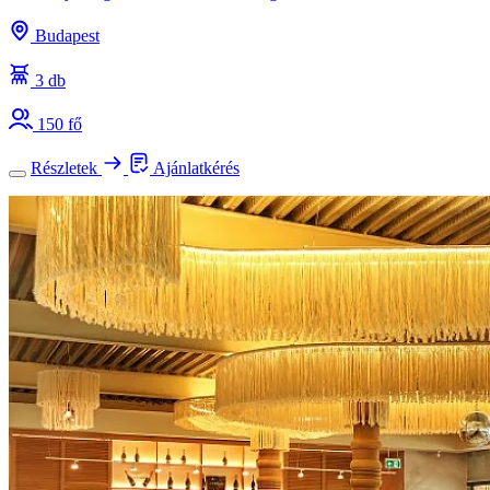
Budapest
3 db
150 fő
Részletek
Ajánlatkérés