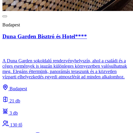
Budapest
Duna Garden Bisztró és Hotel****
A Duna Garden sokoldalú rendezvényhelyszín, ahol a családi és a
céges események is igazán különleges környezetben valósulhatnak
meg. Elegáns éttermünk, panorámás teraszunk és a közvetlen
vízparti elhelyezkedés egyedi atmoszférát ad minden alkalomhoz.
Budapest
21 db
3 db
130 fő