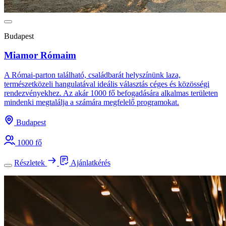
Budapest
Miamor Rómaim
A Római-parton található, családbarát helyszínünk laza,
természetközeli hangulatával ideális választás céges és közösségi
rendezvényekhez. Az akár 1000 fő befogadására alkalmas területen
mindenki megtalálja a számára megfelelő programokat.
Budapest
1000 fő
Részletek
Ajánlatkérés