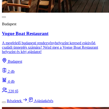
Budapest
Vogue Boat Restaurant
A megfelelő budapesti rendezvényhelyszínt keresed esküvőd,
családi ünneplés számára? Nézd meg a Vogue Boat Restaurant
helyszínt és kérj ajánlatot!
Budapest
2 db
4 db
220 fő
Részletek
Ajánlatkérés