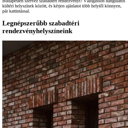
Budapesten szervez szabadtéri rendezvényt? Válogasson hangulatos
kültéri helyszínek között, és kérjen ajánlatot több helytől könnyen,
pár kattintással.
Legnépszerűbb szabadtéri
rendezvényhelyszíneink