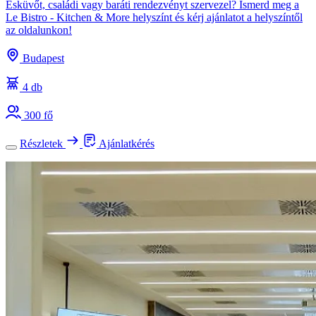
Esküvőt, családi vagy baráti rendezvényt szervezel? Ismerd meg a
Le Bistro - Kitchen & More helyszínt és kérj ajánlatot a helyszíntől
az oldalunkon!
Budapest
4 db
300 fő
Részletek
Ajánlatkérés