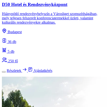
D50 Hotel és Rendezvényközpont
Hiánypótló rendezvényhelyszín a Városliget szomszédságában,
mely teljesen felszerelt konferenciatermekkel üzleti, valamint
kulturális rendezvényekre alkalmas.
Budapest
36 db
5 db
250 fő
Részletek
Ajánlatkérés