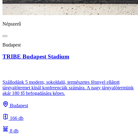
Népszerű
Budapest
TRIBE Budapest Stadium
Szállodánk 5 modern, sokoldalú, természetes fénnyel ellátott
tárgyalótermet kínál konferenciák számára. A nagy tárgyalótermünk
akár 180 fő befogadására képes.
Budapest
166 db
8 db