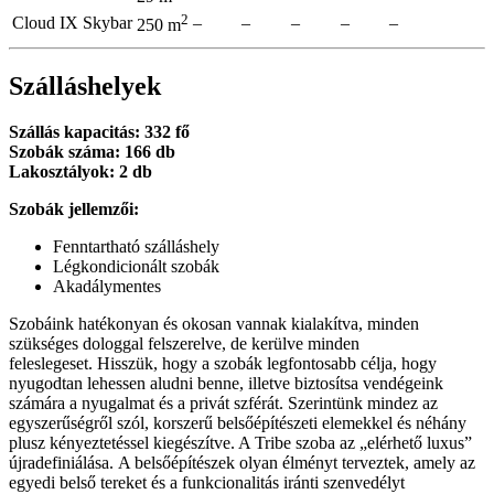
2
Cloud IX Skybar
–
–
–
–
–
250 m
Szálláshelyek
Szállás kapacitás: 332 fő
Szobák száma: 166 db
Lakosztályok: 2 db
Szobák jellemzői:
Fenntartható szálláshely
Légkondicionált szobák
Akadálymentes
Szobáink hatékonyan és okosan vannak kialakítva, minden
szükséges dologgal felszerelve, de kerülve minden
feleslegeset. Hisszük, hogy a szobák legfontosabb célja, hogy
nyugodtan lehessen aludni benne, illetve biztosítsa vendégeink
számára a nyugalmat és a privát szférát. Szerintünk mindez az
egyszerűségről szól, korszerű belsőépítészeti elemekkel és néhány
plusz kényeztetéssel kiegészítve. A Tribe szoba az „elérhető luxus”
újradefiniálása. A belsőépítészek olyan élményt terveztek, amely az
egyedi belső tereket és a funkcionalitás iránti szenvedélyt