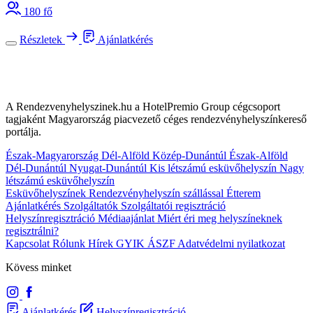
180 fő
Részletek
Ajánlatkérés
A Rendezvenyhelyszinek.hu a HotelPremio Group cégcsoport
tagjaként Magyarország piacvezető céges rendezvényhelyszínkereső
portálja.
Észak-Magyarország
Dél-Alföld
Közép-Dunántúl
Észak-Alföld
Dél-Dunántúl
Nyugat-Dunántúl
Kis létszámú esküvőhelyszín
Nagy
létszámú esküvőhelyszín
Esküvőhelyszínek
Rendezvényhelyszín szállással
Étterem
Ajánlatkérés
Szolgáltatók
Szolgáltatói regisztráció
Helyszínregisztráció
Médiaajánlat
Miért éri meg helyszíneknek
regisztrálni?
Kapcsolat
Rólunk
Hírek
GYIK
ÁSZF
Adatvédelmi nyilatkozat
Kövess minket
Ajánlatkérés
Helyszínregisztráció