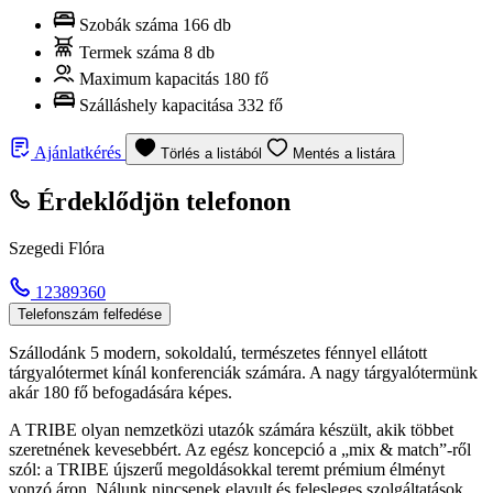
Szobák száma
166 db
Termek száma
8 db
Maximum kapacitás
180 fő
Szálláshely kapacitása
332 fő
Ajánlatkérés
Törlés a listából
Mentés a listára
Érdeklődjön telefonon
Szegedi Flóra
12389360
Telefonszám felfedése
Szállodánk 5 modern, sokoldalú, természetes fénnyel ellátott
tárgyalótermet kínál konferenciák számára. A nagy tárgyalótermünk
akár 180 fő befogadására képes.
A TRIBE olyan nemzetközi utazók számára készült, akik többet
szeretnének kevesebbért. Az egész koncepció a „mix & match”-ről
szól: a TRIBE újszerű megoldásokkal teremt prémium élményt
vonzó áron. Nálunk nincsenek elavult és felesleges szolgáltatások,