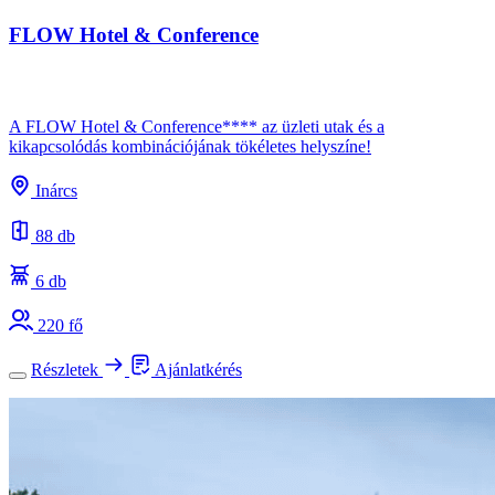
FLOW Hotel & Conference
A FLOW Hotel & Conference**** az üzleti utak és a
kikapcsolódás kombinációjának tökéletes helyszíne!
Inárcs
88 db
6 db
220 fő
Részletek
Ajánlatkérés