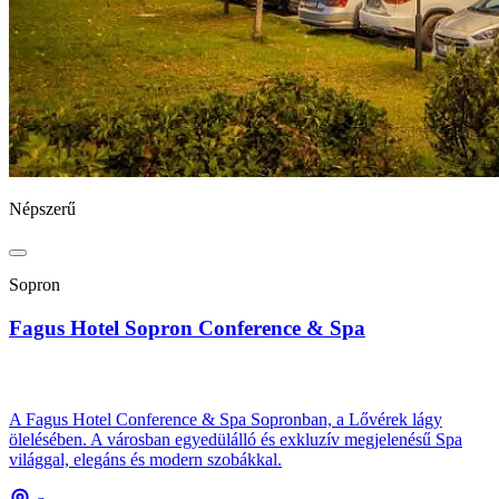
Népszerű
Sopron
Fagus Hotel Sopron Conference & Spa
A Fagus Hotel Conference & Spa Sopronban, a Lővérek lágy
ölelésében. A városban egyedülálló és exkluzív megjelenésű Spa
világgal, elegáns és modern szobákkal.