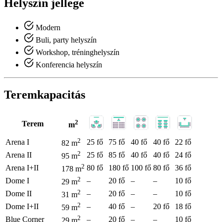
Helyszín jellege
Modern
Buli, party helyszín
Workshop, tréninghelyszín
Konferencia helyszín
Teremkapacitás
2
Terem
m
2
Arena I
25 fő
75 fő
40 fő
40 fő
22 fő
82 m
2
Arena II
25 fő
85 fő
40 fő
40 fő
24 fő
95 m
2
Arena I+II
80 fő
180 fő
100 fő
80 fő
36 fő
178 m
2
Dome I
–
20 fő
–
–
10 fő
29 m
2
Dome II
–
20 fő
–
–
10 fő
31 m
2
Dome I+II
–
40 fő
–
20 fő
18 fő
59 m
2
Blue Corner
–
20 fő
–
–
10 fő
29 m