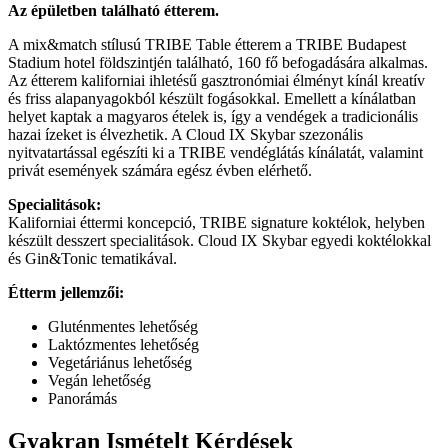
Az épületben található étterem.
A mix&match stílusú TRIBE Table étterem a TRIBE Budapest
Stadium hotel földszintjén található, 160 fő befogadására alkalmas.
Az étterem kaliforniai ihletésű gasztronómiai élményt kínál kreatív
és friss alapanyagokból készült fogásokkal. Emellett a kínálatban
helyet kaptak a magyaros ételek is, így a vendégek a tradicionális
hazai ízeket is élvezhetik. A Cloud IX Skybar szezonális
nyitvatartással egészíti ki a TRIBE vendéglátás kínálatát, valamint
privát események számára egész évben elérhető.
Specialitások:
Kaliforniai éttermi koncepció, TRIBE signature koktélok, helyben
készült desszert specialitások. Cloud IX Skybar egyedi koktélokkal
és Gin&Tonic tematikával.
Étterm jellemzői:
Gluténmentes lehetőség
Laktózmentes lehetőség
Vegetáriánus lehetőség
Vegán lehetőség
Panorámás
Gyakran Ismételt Kérdések