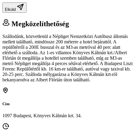
Elküld
Megközelíthetőség
Szállodánk, közvetlenül a Népliget Nemzetközi Autóbusz állomás
mellett található, mindössze 200 méterre a hotel bejárattól. A
repülőtérről a 200E busszal és az M3-as metróval 40 perc alatt
elérhető a szálloda. Az 1-es villamos Könyves Kálmán krt./Albert
Flórián út megállója a hotellel szemben található, míg az M3-as
metró Népliget megállója 4 perces sétával elérhető. A Budapest Liszt
Ferenc Repülőtértől kb. 16 km-re található, autóval vagy taxival kb.
20-25 perc. Szálloda mélygarázsa a Könyves Kálmán krt-ról
bekanyarodva az Albert Flórián úton található.
Cím
1097 Budapest, Könyves Kálmán krt. 34.