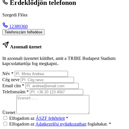
Érdeklődjön telefonon
Szegedi Flóra
12389360
Telefonszám felfedése
Azonnali üzenet
Itt azonnali üzenetet küldhet, amit a TRIBE Budapest Stadium
kapcsolattartója fog megkapni..
Név
*
Cég neve
Email cím
*
Telefonszám
*
Üzenet
Elfogadom az
ÁSZF feltételeit
*
Elfogadom az
Adatkezelési nyilatkozatban
foglaltakat.
*