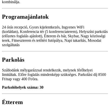
kombinálja.
Programajánlatok
24 órás recepció, Gyors kijelentkezés, Ingyenes WiFi
(korlátlan), Konferencia tér (5 konferenciaterem), Helyszíni parkolás
(előzetes foglalás ajánlott), Étterem és bár, Skybar, Nagy közösségi
terek, Fitneszterem és tetőtéri futópálya, Napi takarítás, Mosodai
szolgáltatás
Parkolás
Szállodánk mélygarázzsal rendelkezik, melynek férőhelyei
limitáltak. Előre foglalás mindenképp szükséges. Parkolási díj 8500
Ft/nap vagy 400 Ft/óra.
Parkolóhelyek száma: 30
Étterem