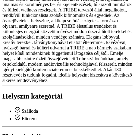
unalmas és körülményes be- és kijelentkezések, túlárazott minibárok
és fülledt wellness részlegek. A TRIBE tervezői által megalkotott,
rendkívül funkcionalista szobák kifinomultak és egyediek. Az
összejövetelek helyszíne, a kikapcsolódás szigete – formázza
olyanra, amilyenre szeretné. A TRIBE életstílus trendeket és
különleges energiát közvetít művészi módon összeállított terekkel és
szolgáltatásokkal minden vendége számára. Elegáns lobbyval,
kreatív terekkel, látványkonyhával ellátott étteremmel, kávézóval,
nyüzsgő bárral és kültéri udvarral a TRIBE a nap bármely szakában
helyet kínál mindenkinek függetlenül látogatása céljától. Emelje
magasabb szintre üzleti összejöveteleit Tribe szállodánkban, amely
öt sokoldalú, modern audiovizuális technológiával felszerelt, minden
igényt kielégítő konferenciateremmel büszkélkedhet. Akár 180
résztvevőt is tudunk fogadni, ideális helyszínt biztosítva a következő
sikeres rendezvényéhez.
Helyszín kategóriái
Szálloda
Étterem