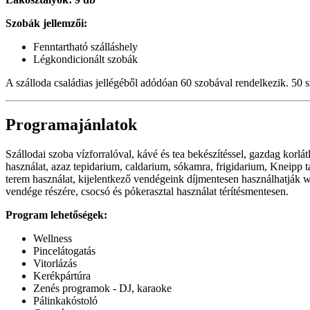
Szobák jellemzői:
Fenntartható szálláshely
Légkondicionált szobák
A szálloda családias jellégéből adódóan 60 szobával rendelkezik. 50 
Programajánlatok
Szállodai szoba vízforralóval, kávé és tea bekészítéssel, gazdag ko
használat, azaz tepidarium, caldarium, sókamra, frigidarium, Kneipp t
terem használat, kijelentkező vendégeink díjmentesen használhatják w
vendége részére, csocsó és p
Program lehetőségek:
Wellness
Pincelátogatás
Vitorlázás
Kerékpártúra
Zenés programok - DJ, karaoke
Pálinkakóstoló