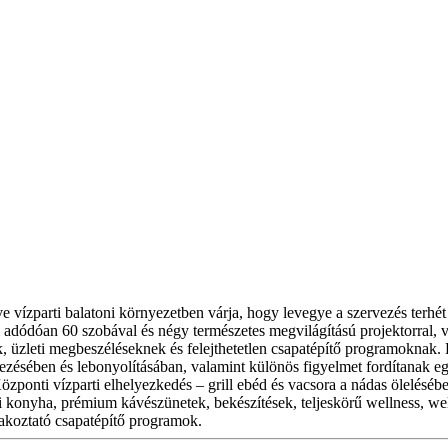
 vízparti balatoni környezetben várja, hogy levegye a szervezés terhét
adódóan 60 szobával és négy természetes megvilágítású projektorral, ve
 üzleti megbeszéléseknek és felejthetetlen csapatépítő programoknak. E
vezésében és lebonyolításában, valamint különös figyelmet fordítanak e
ponti vízparti elhelyezkedés – grill ebéd és vacsora a nádas ölelésében,
i konyha, prémium kávészünetek, bekészítések, teljeskörű wellness, well
órakoztató csapatépítő programok.