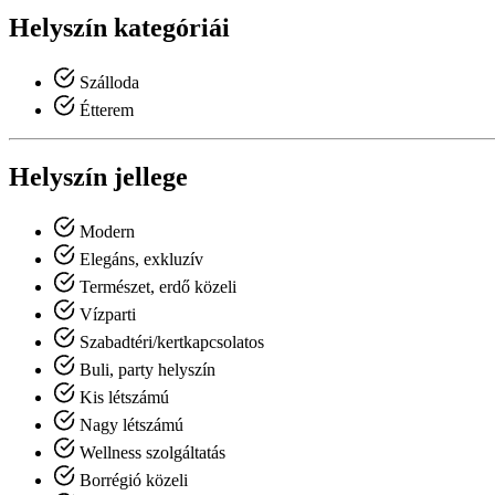
Helyszín kategóriái
Szálloda
Étterem
Helyszín jellege
Modern
Elegáns, exkluzív
Természet, erdő közeli
Vízparti
Szabadtéri/kertkapcsolatos
Buli, party helyszín
Kis létszámú
Nagy létszámú
Wellness szolgáltatás
Borrégió közeli