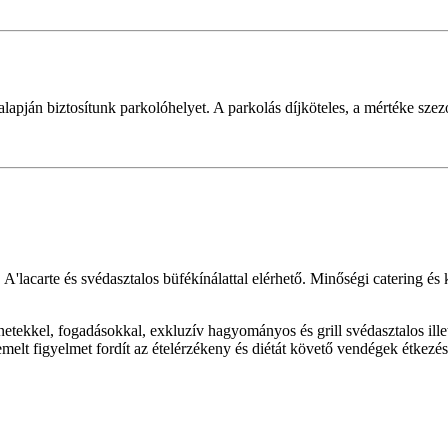
lapján biztosítunk parkolóhelyet. A parkolás díjköteles, a mértéke szez
 A'lacarte és svédasztalos büfékínálattal elérhető. Minőségi catering é
etekkel, fogadásokkal, exkluzív hagyományos és grill svédasztalos illet
elt figyelmet fordít az ételérzékeny és diétát követő vendégek étkezés