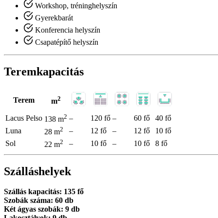
Workshop, tréninghelyszín
Gyerekbarát
Konferencia helyszín
Csapatépítő helyszín
Teremkapacitás
2
Terem
m
2
Lacus Pelso
–
120 fő
–
60 fő
40 fő
138 m
2
Luna
–
12 fő
–
12 fő
10 fő
28 m
2
Sol
–
10 fő
–
10 fő
8 fő
22 m
Szálláshelyek
Szállás kapacitás: 135 fő
Szobák száma: 60 db
Két ágyas szobák: 9 db
Lakosztályok: 9 db