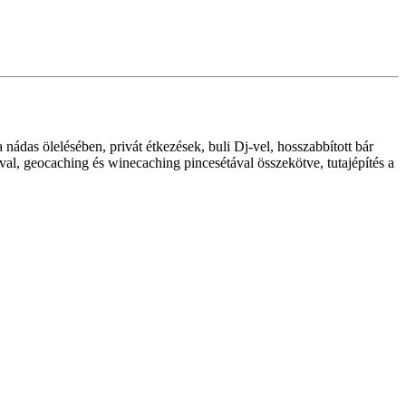
nádas ölelésében, privát étkezések, buli Dj-vel, hosszabbított bár
ával, geocaching és winecaching pincesétával összekötve, tutajépítés a