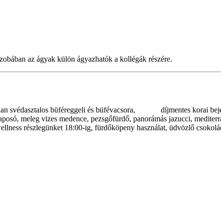
szobában az ágyak külön ágyazhatók a kollégák részére.
rlátlan svédasztalos büféreggeli és büfévacsora, díjmentes korai bej
aposó, meleg vizes medence, pezsgőfürdő, panorámás jazucci, mediterrán
ellness részlegünket 18:00-ig, fürdőköpeny használat, üdvözlő csokolád
ókerasztal használat térítés