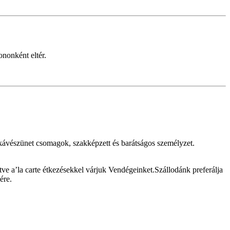
ononként eltér.
s kávészünet csomagok, szakképzett és barátságos személyzet.
ve a’la carte étkezésekkel várjuk Vendégeinket.Szállodánk preferálja
ére.