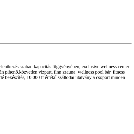
elentkezés szabad kapacitás függvényében, exclusive wellness center
 pihenő,közvetlen vízparti finn szauna, wellness pool bár, fitness
é bekészítés, 10.000 ft értékű szállodai utalvány a csoport minden
mentesen.