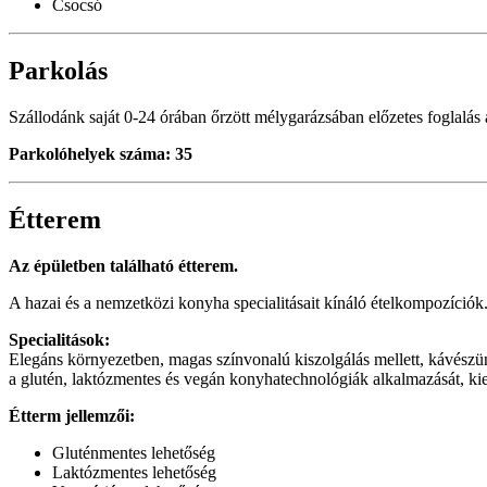
Csocsó
Parkolás
Szállodánk saját 0-24 órában őrzött mélygarázsában előzetes foglalás a
Parkolóhelyek száma: 35
Étterem
Az épületben található étterem.
A hazai és a nemzetközi konyha specialitásait kínáló ételkompozíciók.
Specialitások:
Elegáns környezetben, magas színvonalú kiszolgálás mellett, kávészün
a glutén, laktózmentes és vegán konyhatechnológiák alkalmazását, kiem
Étterm jellemzői:
Gluténmentes lehetőség
Laktózmentes lehetőség