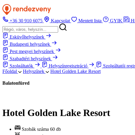
+36 30 910 6075
Kapcsolat
Mentett lista
GYIK
H
Esküvőhelyszínek
Budapesti helyszínek
Pest megyei helyszínek
Szabadtéri helyszínek
Szolgáltatók
Helyszínregisztráció
Szolgáltatói regi
Főoldal
Helyszínek
Hotel Golden Lake Resort
Balatonfüred
Hotel Golden Lake Resort
Szobák száma
60 db