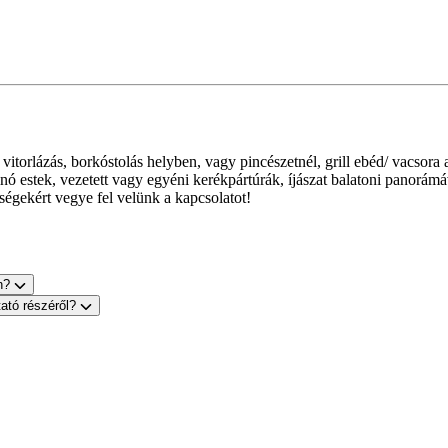
orlázás, borkóstolás helyben, vagy pincészetnél, grill ebéd/ vacsora a 
inó estek, vezetett vagy egyéni kerékpártúrák, íjászat balatoni panorám
égekért vegye fel velünk a kapcsolatot!
on?
tató részéről?