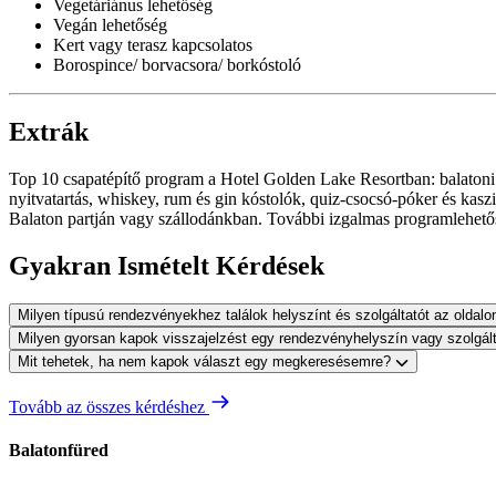
Vegetáriánus lehetőség
Vegán lehetőség
Kert vagy terasz kapcsolatos
Borospince/ borvacsora/ borkóstoló
Extrák
Top 10 csapatépítő program a Hotel Golden Lake Resortban: balatoni vit
nyitvatartás, whiskey, rum és gin kóstolók, quiz-csocsó-póker és kasz
Balaton partján vagy szállodánkban. További izgalmas programlehetős
Gyakran Ismételt Kérdések
Milyen típusú rendezvényekhez találok helyszínt és szolgáltatót az oldal
Milyen gyorsan kapok visszajelzést egy rendezvényhelyszín vagy szolgál
Mit tehetek, ha nem kapok választ egy megkeresésemre?
Tovább az összes kérdéshez
Balatonfüred