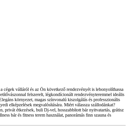
 a cégek válláról és az Ön következő rendezvényét is lebonyolíthassa
títővászonnal felszerelt, légkondícionált rendezvényteremmel ideális
legáns környezet, magas színvonalú kiszolgálás és professzionális
gyedi elképzelések megvalósítására. Miért válassza szállodánkat?
 privát étkezések, buli Dj-vel, hosszabbított bár nyitvatartás, grátisz
ness bár és fitness terem használat, panorámás finn szauna és