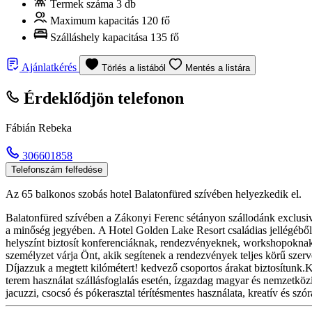
Termek száma
3 db
Maximum kapacitás
120 fő
Szálláshely kapacitása
135 fő
Ajánlatkérés
Törlés a listából
Mentés a listára
Érdeklődjön telefonon
Fábián Rebeka
306601858
Telefonszám felfedése
Az 65 balkonos szobás hotel Balatonfüred szívében helyezkedik el.
Balatonfüred szívében a Zákonyi Ferenc sétányon szállodánk exclusive
a minőség jegyében. A Hotel Golden Lake Resort családias jellégéből 
helyszínt biztosít konferenciáknak, rendezvényeknek, workshopoknak,
személyzet várja Önt, akik segítenek a rendezvények teljes körű szer
Díjazzuk a megtett kilómétert! kedvező csoportos árakat biztosítunk.Köz
terem használat szállásfoglalás esetén, ízgazdag magyar és nemzetköz
jacuzzi, csocsó és pókerasztal térítésmentes használata, kreatív és sz