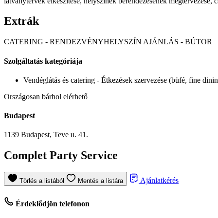
látványtervek elkészítése, helyszínek berendezésének megtervezése, c
Extrák
CATERING - RENDEZVÉNYHELYSZÍN AJÁNLÁS - BÚTOR
Szolgáltatás kategóriája
Vendéglátás és catering
- Étkezések szervezése (büfé, fine dinin
Országosan bárhol elérhető
Budapest
1139 Budapest, Teve u. 41.
Complet Party Service
Ajánlatkérés
Törlés a listából
Mentés a listára
Érdeklődjön telefonon