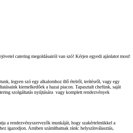
jövetel catering megoldásairól van szó! Kérjen egyedi ajánlatot most!
unk, legyen szó egy alkalomhoz illő ételről, terítésről, vagy egy
atásaink kiemelkedőek a hazai piacon. Tapasztalt chefünk, saját
tering szolgáltatás nyújtására vagy komplett rendezvények
gatja a rendezvényszervezők munkáját, hogy szakértelmükkel a
z igazodjon. Amiben számíthatnak ránk: helyszínválasztás,