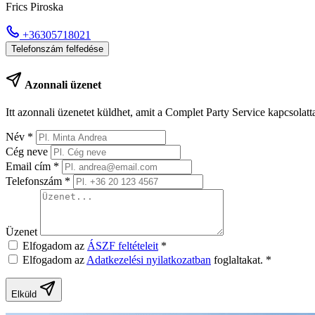
Frics Piroska
+36305718021
Telefonszám felfedése
Azonnali üzenet
Itt azonnali üzenetet küldhet, amit a Complet Party Service kapcsolatt
Név
*
Cég neve
Email cím
*
Telefonszám
*
Üzenet
Elfogadom az
ÁSZF feltételeit
*
Elfogadom az
Adatkezelési nyilatkozatban
foglaltakat.
*
Elküld