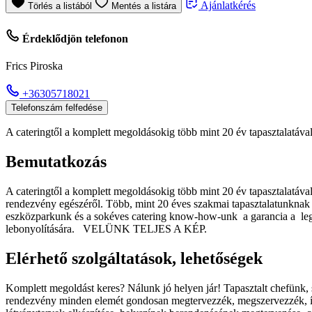
Ajánlatkérés
Törlés a listából
Mentés a listára
Érdeklődjön telefonon
Frics Piroska
+36305718021
Telefonszám felfedése
A cateringtől a komplett megoldásokig több mint 20 év tapasztalatáva
Bemutatkozás
A cateringtől a komplett megoldásokig több mint 20 év tapasztalatával 
rendezvény egészéről. Több, mint 20 éves szakmai tapasztalatunknak 
eszközparkunk és a sokéves catering know-how-unk a garancia a legm
lebonyolítására. VELÜNK TELJES A KÉP.
Elérhető szolgáltatások, lehetőségek
Komplett megoldást keres? Nálunk jó helyen jár! Tapasztalt chefünk,
rendezvény minden elemét gondosan megtervezzék, megszervezzék, íg