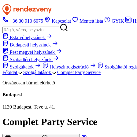
+36 30 910 6075
Kapcsolat
Mentett lista
GYIK
H
Esküvőhelyszínek
Budapesti helyszínek
Pest megyei helyszínek
Szabadtéri helyszínek
Szolgáltatók
Helyszínregisztráció
Szolgáltatói regi
Főoldal
Szolgáltatások
Complet Party Service
Országosan bárhol elérhető
Budapest
1139 Budapest, Teve u. 41.
Complet Party Service