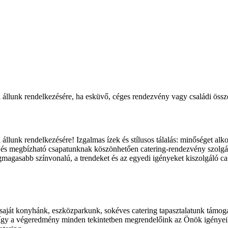
l állunk rendelkezésére, ha esküvő, céges rendezvény vagy családi össze
állunk rendelkezésére! Izgalmas ízek és stílusos tálalás: minőséget alkot
és megbízható csapatunknak köszönhetően catering-rendezvény szolgált
agasabb színvonalú, a trendeket és az egyedi igényeket kiszolgáló ca
 saját konyhánk, eszközparkunk, sokéves catering tapasztalatunk támo
y a végeredmény minden tekintetben megrendelőink az Önök igényeihe