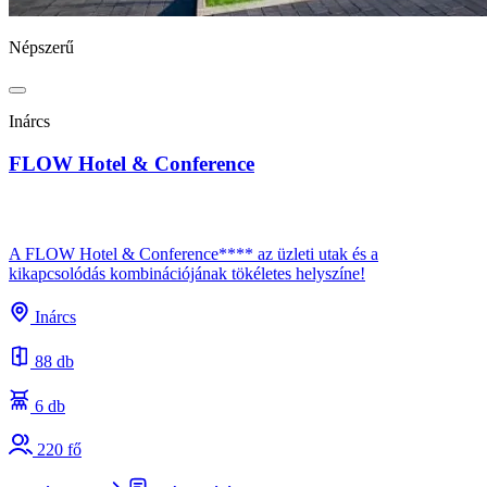
Népszerű
Inárcs
FLOW Hotel & Conference
A FLOW Hotel & Conference**** az üzleti utak és a
kikapcsolódás kombinációjának tökéletes helyszíne!
Inárcs
88 db
6 db
220 fő