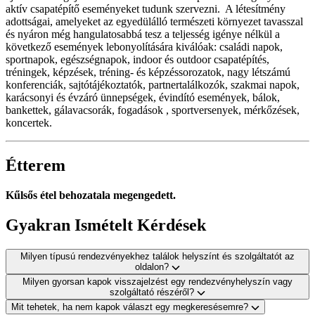
aktív csapatépítő eseményeket tudunk szervezni. A létesítmény
adottságai, amelyeket az egyedülálló természeti környezet tavasszal
és nyáron még hangulatosabbá tesz a teljesség igénye nélkül a
következő események lebonyolítására kiválóak: családi napok,
sportnapok, egészségnapok, indoor és outdoor csapatépítés,
tréningek, képzések, tréning- és képzéssorozatok, nagy létszámú
konferenciák, sajtótájékoztatók, partnertalálkozók, szakmai napok,
karácsonyi és évzáró ünnepségek, évindító események, bálok,
bankettek, gálavacsorák, fogadások , sportversenyek, mérkőzések,
koncertek.
Étterem
Kűlsős étel behozatala megengedett.
Gyakran Ismételt Kérdések
Milyen típusú rendezvényekhez találok helyszínt és szolgáltatót az
oldalon?
Milyen gyorsan kapok visszajelzést egy rendezvényhelyszín vagy
szolgáltató részéről?
Mit tehetek, ha nem kapok választ egy megkeresésemre?