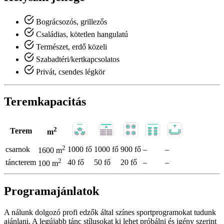
Bográcsozós, grillezős
Családias, kötetlen hangulatú
Természet, erdő közeli
Szabadtéri/kertkapcsolatos
Privát, csendes légkör
Teremkapacitás
2
Terem
m
2
csarnok
1000 fő
1000 fő
900 fő
–
–
1600 m
2
táncterem
40 fő
50 fő
20 fő
–
–
100 m
Programajánlatok
A nálunk dolgozó profi edzők által színes sportprogramokat tudunk
ajánlani. A legújabb tánc stílusokat ki lehet próbálni és igény szerint