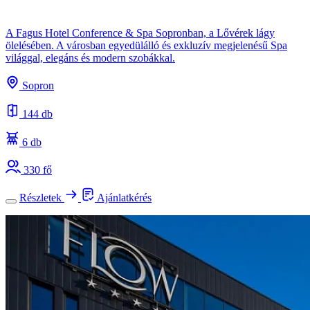
A Fagus Hotel Conference & Spa Sopronban, a Lővérek lágy
ölelésében. A városban egyedülálló és exkluzív megjelenésű Spa
világgal, elegáns és modern szobákkal.
Sopron
144 db
6 db
330 fő
Részletek
Ajánlatkérés