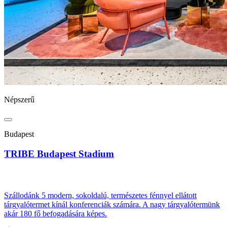
Népszerű
Budapest
TRIBE Budapest Stadium
Szállodánk 5 modern, sokoldalú, természetes fénnyel ellátott
tárgyalótermet kínál konferenciák számára. A nagy tárgyalótermünk
akár 180 fő befogadására képes.