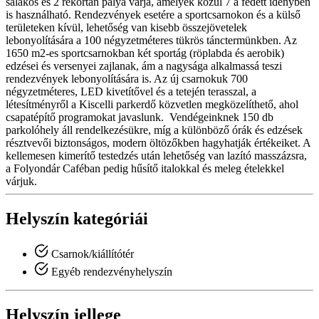
salakos és 2 rekortán pálya várja, amelyek közül 7 a fedett idényben
is használható. Rendezvények esetére a sportcsarnokon és a külső
területeken kívül, lehetőség van kisebb összejövetelek
lebonyolítására a 100 négyzetméteres tükrös tánctermünkben. Az
1650 m2-es sportcsarnokban két sportág (röplabda és aerobik)
edzései és versenyei zajlanak, ám a nagysága alkalmassá teszi
rendezvények lebonyolítására is. Az új csarnokuk 700
négyzetméteres, LED kivetítővel és a tetején terasszal, a
létesítményről a Kiscelli parkerdő közvetlen megközelíthető, ahol
csapatépítő programokat javaslunk. Vendégeinknek 150 db
parkolóhely áll rendelkezésükre, míg a különböző órák és edzések
résztvevői biztonságos, modern öltözőkben hagyhatják értékeiket. A
kellemesen kimerítő testedzés után lehetőség van lazító masszázsra,
a Folyondár Caféban pedig hűsítő italokkal és meleg ételekkel
várjuk.
Helyszín kategóriái
Csarnok/kiállítótér
Egyéb rendezvényhelyszín
Helyszín jellege