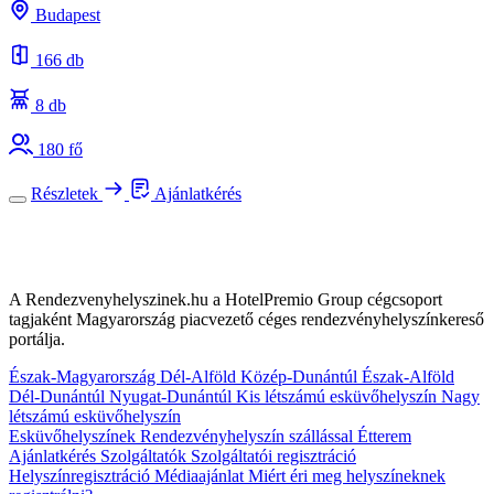
Budapest
166 db
8 db
180 fő
Részletek
Ajánlatkérés
A Rendezvenyhelyszinek.hu a HotelPremio Group cégcsoport
tagjaként Magyarország piacvezető céges rendezvényhelyszínkereső
portálja.
Észak-Magyarország
Dél-Alföld
Közép-Dunántúl
Észak-Alföld
Dél-Dunántúl
Nyugat-Dunántúl
Kis létszámú esküvőhelyszín
Nagy
létszámú esküvőhelyszín
Esküvőhelyszínek
Rendezvényhelyszín szállással
Étterem
Ajánlatkérés
Szolgáltatók
Szolgáltatói regisztráció
Helyszínregisztráció
Médiaajánlat
Miért éri meg helyszíneknek