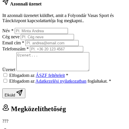
Azonnali üzenet
Itt azonnali üzenetet küldhet, amit a Folyondár Vasas Sport és
Táncközpont kapcsolattartója fog megkapni..
Név
*
Cég neve
Email cím
*
Telefonszám
*
Üzenet
Elfogadom az
ÁSZF feltételeit
*
Elfogadom az
Adatkezelési nyilatkozatban
foglaltakat.
*
Elküld
Megközelíthetőség
???