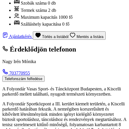
Szobák száma
0 db
Termek száma
2 db
Maximum kapacitás
1000 fő
Szálláshely kapacitása
0 fő
Ajánlatkérés
Törlés a listából
Mentés a listára
Érdeklődjön telefonon
Nagy Irén Mónika
703770955
Telefonszám felfedése
A Folyondár Vasas Sport- és Táncközpont Budapesten, a Kiscelli
parkerdő mellett található, nyugodt természeti környezetben.
A Folyondár Sportközpont a III. kerület kiemelt területén, a Kiscelli
parkerdő határában fekszik. A nemrégiben korszerűsített és
kibővített létesítményünk minden igényt kielégítő környezetet
biztosít sportoláshoz, táncoláshoz és rendezvények megtartásához. A
tenisz szerelmeseit kitűnő minőségű, folyamatosan karbantartott 8