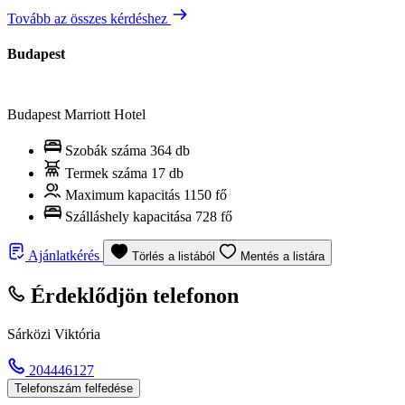
Tovább az összes kérdéshez
Budapest
Budapest Marriott Hotel
Szobák száma
364 db
Termek száma
17 db
Maximum kapacitás
1150 fő
Szálláshely kapacitása
728 fő
Ajánlatkérés
Törlés a listából
Mentés a listára
Érdeklődjön telefonon
Sárközi Viktória
204446127
Telefonszám felfedése