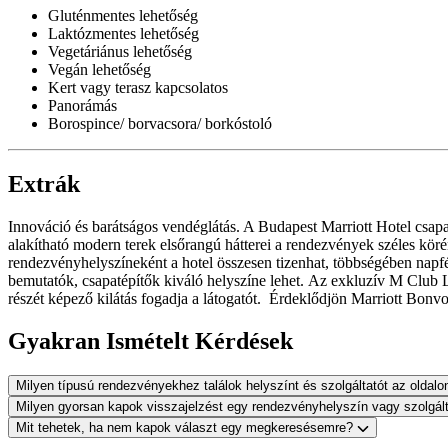
Gluténmentes lehetőség
Laktózmentes lehetőség
Vegetáriánus lehetőség
Vegán lehetőség
Kert vagy terasz kapcsolatos
Panorámás
Borospince/ borvacsora/ borkóstoló
Extrák
Innováció és barátságos vendéglátás. A Budapest Marriott Hotel csapat
alakítható modern terek elsőrangú hátterei a rendezvények széles kö
rendezvényhelyszíneként a hotel összesen tizenhat, többségében napf
bemutatók, csapatépítők kiváló helyszíne lehet. Az exkluzív M Club 
részét képező kilátás fogadja a látogatót. Érdeklődjön Marriott Bon
Gyakran Ismételt Kérdések
Milyen típusú rendezvényekhez találok helyszínt és szolgáltatót az oldal
Milyen gyorsan kapok visszajelzést egy rendezvényhelyszín vagy szolgál
Mit tehetek, ha nem kapok választ egy megkeresésemre?