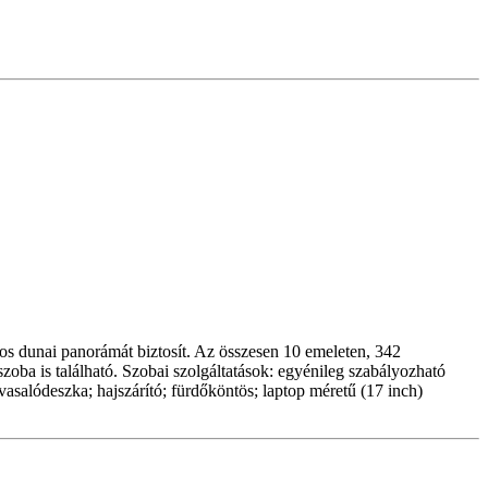
tos dunai panorámát biztosít. Az összesen 10 emeleten, 342
zoba is található. Szobai szolgáltatások: egyénileg szabályozható
vasalódeszka; hajszárító; fürdőköntös; laptop méretű (17 inch)