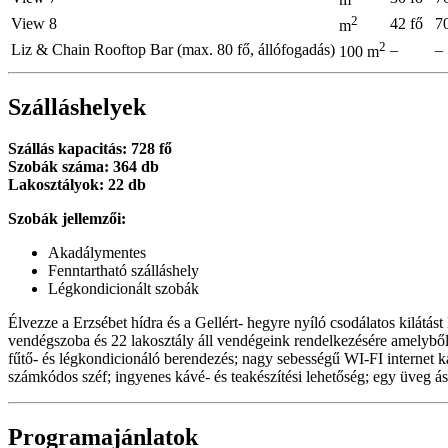
2
View 8
42 fő
7
m
2
Liz & Chain Rooftop Bar (max. 80 fő, állófogadás)
–
–
100 m
Szálláshelyek
Szállás kapacitás: 728 fő
Szobák száma: 364 db
Lakosztályok: 22 db
Szobák jellemzői:
Akadálymentes
Fenntartható szálláshely
Légkondicionált szobák
Élvezze a Erzsébet hídra és a Gellért- hegyre nyíló csodálatos kilátá
vendégszoba és 22 lakosztály áll vendégeink rendelkezésére amelyből a
fűtő- és légkondicionáló berendezés; nagy sebességű WI-FI internet ka
számkódos széf; ingyenes kávé- és teakészítési lehetőség; egy üveg á
Programajánlatok