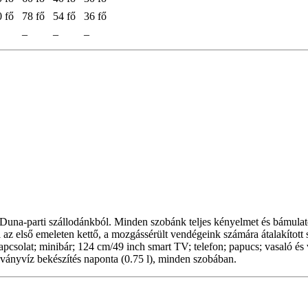
0 fő
78 fő
54 fő
36 fő
–
–
–
st Duna-parti szállodánkból. Minden szobánk teljes kényelmet és bámula
z első emeleten kettő, a mozgássérült vendégeink számára átalakított s
pcsolat; minibár; 124 cm/49 inch smart TV; telefon; papucs; vasaló és 
sványvíz bekészítés naponta (0.75 l), minden szobában.