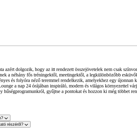
a azért dolgozik, hogy az itt rendezett összejövetelek nem csak színvo
rének a néhány fős tréningektől, meetingektől, a legkülönbözőbb esküv
ényes és folyóra néző teremmel rendelkezik, amelyekhez egy újonnan ki
Lounge a nap 24 órájában inspiráló, modern és világos környezettel vár
voy hűségprogramunkról, gyűjtse a pontokat és hozzon ki még többet re
on?
tató részéről?