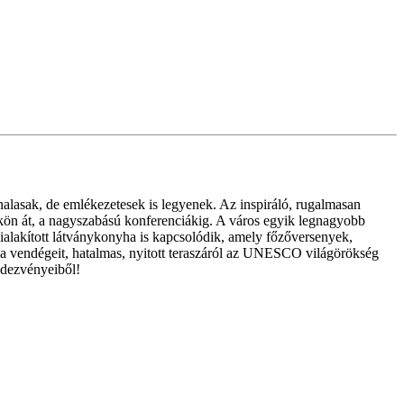
nalasak, de emlékezetesek is legyenek. Az inspiráló, rugalmasan
őkön át, a nagyszabású konferenciákig. A város egyik legnagyobb
alakított látványkonyha is kapcsolódik, amely főzőversenyek,
ja vendégeit, hatalmas, nyitott teraszáról az UNESCO világörökség
ndezvényeiből!