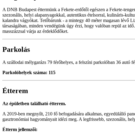
A DNB Budapest éttermünk a Fekete-erdőtől egészen a Fekete-tengeri
szezonális, helyi alapanyagokkal, autentikus ételsorral, kulináris-k
kalandra vágyókat. Tetőbárunk - a mintegy 40 méter magasan lévő Liz
társaságában, minden vendégünk úgy érzi, hogy valóban repül az idő. 
masszázzsal várja az érdeklődőket.
Parkolás
A szállodai mélygarázs 79 férőhelyes, a felszíni parkolóban 36 autó fér
Parkolóhelyek száma: 115
Étterem
Az épületben található étterem.
A 2019-ben megnyílt, 210 fő befogadására alkalmas, egyedülálló pan
gasztronómiai hagyományait idézi meg. A legfrissebb, szezonális, hely
Étterm jellemzői: