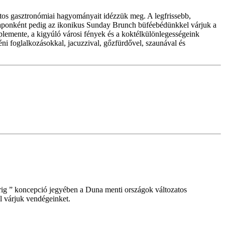
tos gasztronómiai hagyományait idézzük meg. A legfrissebb,
árnaponként pedig az ikonikus Sunday Brunch büféebédünkkel várjuk a
lemente, a kigyúló városi fények és a koktélkülönlegességeink
ni foglalkozásokkal, jacuzzival, gőzfürdővel, szaunával és
rig ” koncepció jegyében a Duna menti országok változatos
el várjuk vendégeinket.