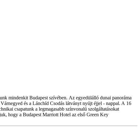
várunk mindenkit Budapest szívében. Az egyedülálló dunai panoráma
 - Várnegyed és a Lánchíd Csodás látványt nyújt éjjel - nappal. A 16
hnikai csapatunk a legmagasabb színvonalú szolgáltatásokat
tjuk, hogy a Budapest Marriott Hotel az első Green Key