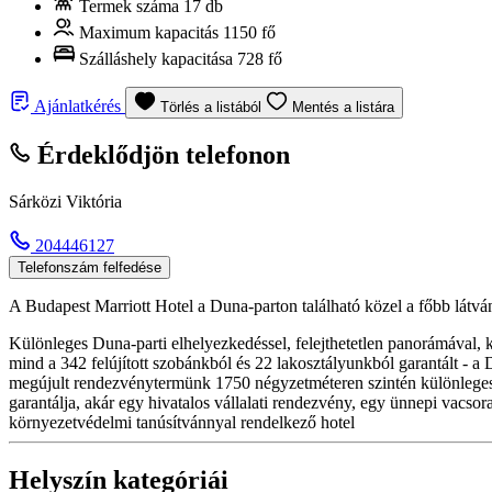
Termek száma
17 db
Maximum kapacitás
1150 fő
Szálláshely kapacitása
728 fő
Ajánlatkérés
Törlés a listából
Mentés a listára
Érdeklődjön telefonon
Sárközi Viktória
204446127
Telefonszám felfedése
A Budapest Marriott Hotel a Duna-parton található közel a főbb látván
Különleges Duna-parti elhelyezkedéssel, felejthetetlen panorámával,
mind a 342 felújított szobánkból és 22 lakosztályunkból garantált - a 
megújult rendezvénytermünk 1750 négyzetméteren szintén különleges 
garantálja, akár egy hivatalos vállalati rendezvény, egy ünnepi vac
környezetvédelmi tanúsítvánnyal rendelkező hotel
Helyszín kategóriái