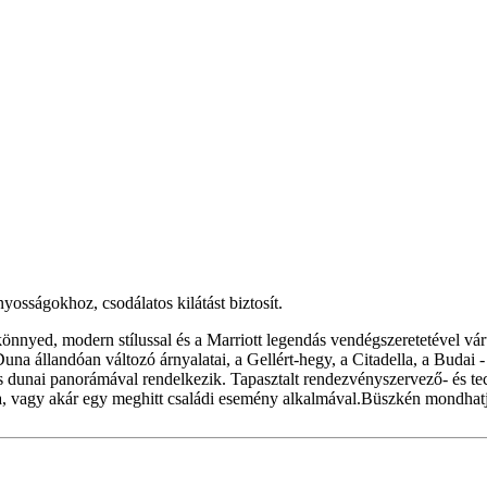
yosságokhoz, csodálatos kilátást biztosít.
 könnyed, modern stílussal és a Marriott legendás vendégszeretetével 
Duna állandóan változó árnyalatai, a Gellért-hegy, a Citadella, a Budai
dunai panorámával rendelkezik. Tapasztalt rendezvényszervező- és tec
sora, vagy akár egy meghitt családi esemény alkalmával.Büszkén mondha