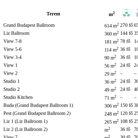
2
Terem
m
2
Grand Budapest Ballroom
270 fő
6
614 m
2
Liz Ballroom
144 fő
3
360 m
2
View 7-8
78 fő
1
181 m
2
View 5-6
36 fő
1
114 m
2
View 3-4
36 fő
1
90 m
2
View 1
24 fő
2
56 m
2
View 2
–
–
29 m
2
Studio 1
24 fő
3
36 m
2
Studio 2
24 fő
4
49 m
2
Studio Kitchen
–
–
71 m
2
Buda (Grand Budapest Ballroom 1)
150 fő
3
306 m
2
Pest (Grand Budapest Ballroom 2)
120 fő
2
248 m
2
Liz 1 (Liz Ballroom 1)
108 fő
2
265 m
2
Liz 2 (Liz Ballroom 2)
36 fő
7
m
2
View 7
30 fő
7
m