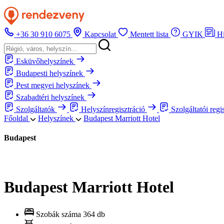
+36 30 910 6075
Kapcsolat
Mentett lista
GYIK
H
Esküvőhelyszínek
Budapesti helyszínek
Pest megyei helyszínek
Szabadtéri helyszínek
Szolgáltatók
Helyszínregisztráció
Szolgáltatói regi
Főoldal
Helyszínek
Budapest Marriott Hotel
Budapest
Budapest Marriott Hotel
Szobák száma
364 db