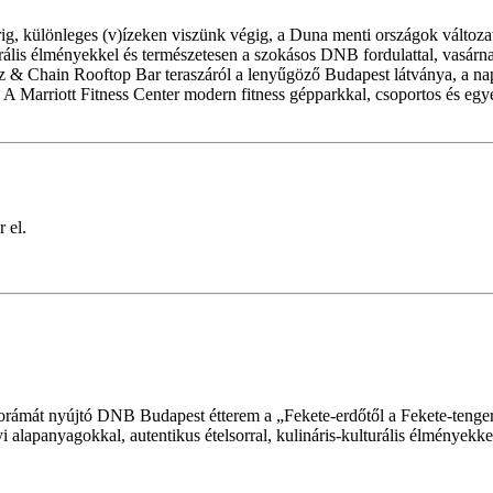
g, különleges (v)ízeken viszünk végig, a Duna menti országok változa
ulturális élményekkel és természetesen a szokásos DNB fordulattal, vas
 & Chain Rooftop Bar teraszáról a lenyűgöző Budapest látványa, a nap
A Marriott Fitness Center modern fitness gépparkkal, csoportos és egyé
 el.
orámát nyújtó DNB Budapest étterem a „Fekete-erdőtől a Fekete-tenge
i alapanyagokkal, autentikus ételsorral, kulináris-kulturális élményekk