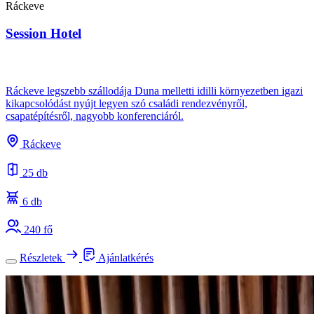
Ráckeve
Session Hotel
Ráckeve legszebb szállodája Duna melletti idilli környezetben igazi
kikapcsolódást nyújt legyen szó családi rendezvényről,
csapatépítésről, nagyobb konferenciáról.
Ráckeve
25 db
6 db
240 fő
Részletek
Ajánlatkérés