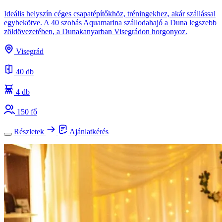
Ideális helyszín céges csapatépítőkhöz, tréningekhez, akár szállással
egybekötve. A 40 szobás Aquamarina szállodahajó a Duna legszebb
zöldövezetében, a Dunakanyarban Visegrádon horgonyoz.
Visegrád
40 db
4 db
150 fő
Részletek
Ajánlatkérés