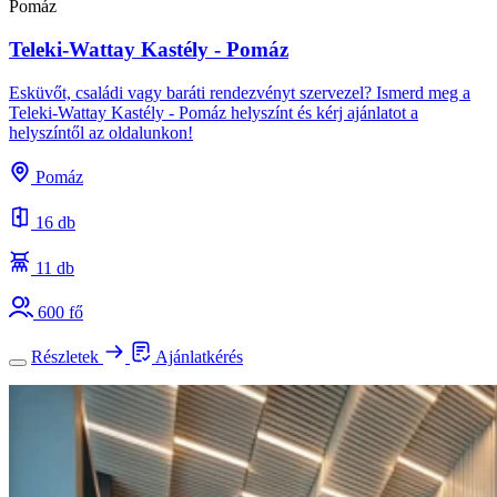
Pomáz
Teleki-Wattay Kastély - Pomáz
Esküvőt, családi vagy baráti rendezvényt szervezel? Ismerd meg a
Teleki-Wattay Kastély - Pomáz helyszínt és kérj ajánlatot a
helyszíntől az oldalunkon!
Pomáz
16 db
11 db
600 fő
Részletek
Ajánlatkérés