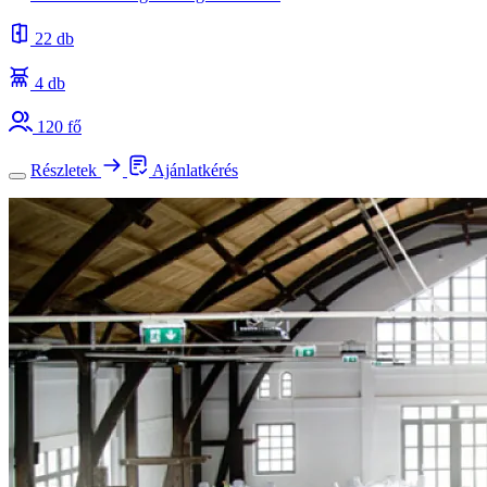
22 db
4 db
120 fő
Részletek
Ajánlatkérés