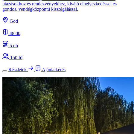
utazásokhoz és rendezvényekhez, kiváló elhelyezkedéssel és
gondos, vendégközpontú kiszolgálással.
Göd
48 db
5 db
150 fő
Részletek
Ajánlatkérés