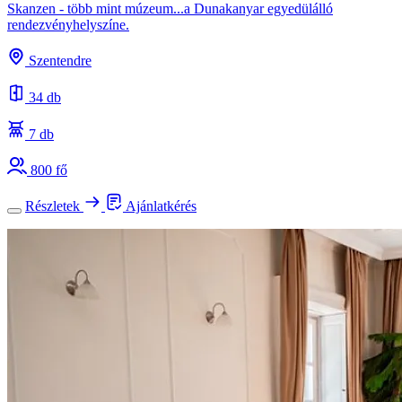
Skanzen - több mint múzeum...a Dunakanyar egyedülálló
rendezvényhelyszíne.
Szentendre
34 db
7 db
800 fő
Részletek
Ajánlatkérés