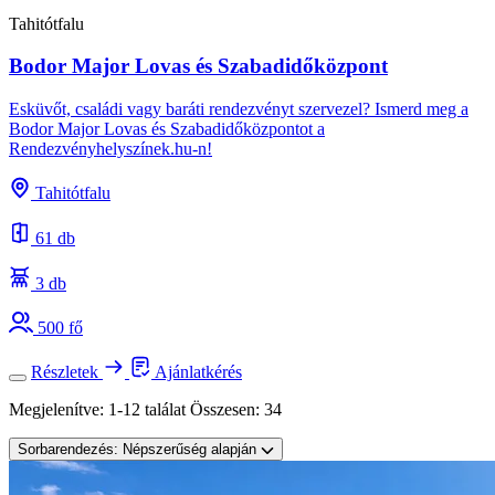
Tahitótfalu
Bodor Major Lovas és Szabadidőközpont
Esküvőt, családi vagy baráti rendezvényt szervezel? Ismerd meg a
Bodor Major Lovas és Szabadidőközpontot a
Rendezvényhelyszínek.hu-n!
Tahitótfalu
61 db
3 db
500 fő
Részletek
Ajánlatkérés
Megjelenítve:
1-12 találat
Összesen:
34
Sorbarendezés:
Népszerűség alapján