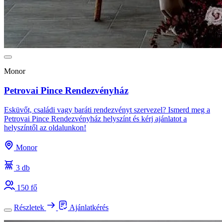
Monor
Petrovai Pince Rendezvényház
Esküvőt, családi vagy baráti rendezvényt szervezel? Ismerd meg a
Petrovai Pince Rendezvényház helyszínt és kérj ajánlatot a
helyszíntől az oldalunkon!
Monor
3 db
150 fő
Részletek
Ajánlatkérés