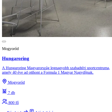
Mogyoród
Hungaroring
A Hungaroring Magyarország legnagyobb szabadtéri sportcentruma,
amely 40 éve ad otthont a Formula 1 Magyar Nagydíjnak.
Mogyoród
7 db
800 fő