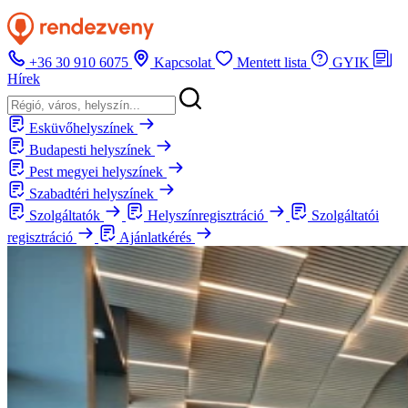
+36 30 910 6075
Kapcsolat
Mentett lista
GYIK
Hírek
Esküvőhelyszínek
Budapesti helyszínek
Pest megyei helyszínek
Szabadtéri helyszínek
Szolgáltatók
Helyszínregisztráció
Szolgáltatói
regisztráció
Ajánlatkérés