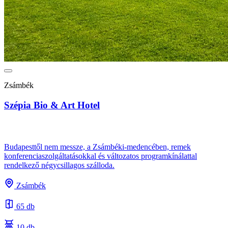
Zsámbék
Szépia Bio & Art Hotel
Budapesttől nem messze, a Zsámbéki-medencében, remek
konferenciaszolgáltatásokkal és változatos programkínálattal
rendelkező négycsillagos szálloda.
Zsámbék
65 db
10 db