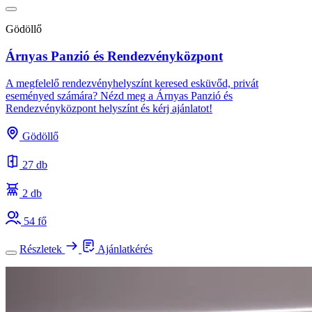
Gödöllő
Árnyas Panzió és Rendezvényközpont
A megfelelő rendezvényhelyszínt keresed esküvőd, privát
eseményed számára? Nézd meg a Árnyas Panzió és
Rendezvényközpont helyszínt és kérj ajánlatot!
Gödöllő
27 db
2 db
54 fő
Részletek
Ajánlatkérés