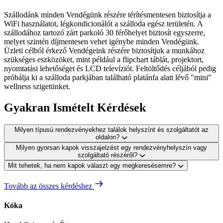
Szállodánk minden Vendégünk részére térítésmentesen biztosítja a
WiFi használatot, légkondicionálót a szálloda egész területén. A
szállodához tartozó zárt parkoló 30 férőhelyet biztosít egyszerre,
melyet szintén díjmentesen vehet igénybe minden Vendégünk.
Üzleti célból érkező Vendégeink részére biztosítjuk a munkához
szükséges eszközöket, mint például a flipchart táblát, projektort,
nyomtatási lehetőséget és LCD televíziót. Feltöltődés céljából pedig
próbálja ki a szálloda parkjában található platánfa alatt lévő "mini"
wellness szigetünket.
Gyakran Ismételt Kérdések
Milyen típusú rendezvényekhez találok helyszínt és szolgáltatót az
oldalon?
Milyen gyorsan kapok visszajelzést egy rendezvényhelyszín vagy
szolgáltató részéről?
Mit tehetek, ha nem kapok választ egy megkeresésemre?
Tovább az összes kérdéshez
Kóka