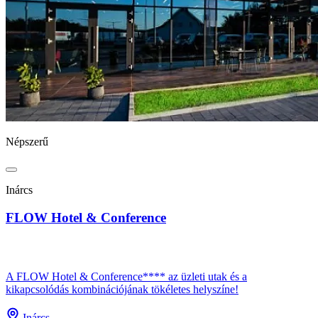
Népszerű
Inárcs
FLOW Hotel & Conference
A FLOW Hotel & Conference**** az üzleti utak és a
kikapcsolódás kombinációjának tökéletes helyszíne!
Inárcs