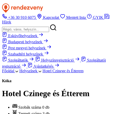
+36 30 910 6075
Kapcsolat
Mentett lista
GYIK
Hírek
Esküvőhelyszínek
Budapesti helyszínek
Pest megyei helyszínek
Szabadtéri helyszínek
Szolgáltatók
Helyszínregisztráció
Szolgáltatói
regisztráció
Ajánlatkérés
Főoldal
Helyszínek
Hotel Czinege és Étterem
Kóka
Hotel Czinege és Étterem
Szobák száma
0 db
Termek száma
3 db