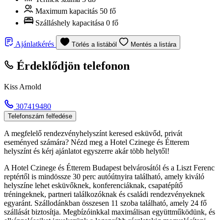
Maximum kapacitás
50 fő
Szálláshely kapacitása
0 fő
Ajánlatkérés
Törlés a listából
Mentés a listára
Érdeklődjön telefonon
Kiss Arnold
307419480
Telefonszám felfedése
A megfelelő rendezvényhelyszínt keresed esküvőd, privát
eseményed számára? Nézd meg a Hotel Czinege és Étterem
helyszínt és kérj ajánlatot egyszerre akár több helytől!
A Hotel Czinege és Étterem Budapest belvárosától és a Liszt Ferenc
reptértől is mindössze 30 perc autóútnyira található, amely kiváló
helyszíne lehet esküvőknek, konferenciáknak, csapatépítő
tréningeknek, partneri találkozóknak és családi rendezvényeknek
egyaránt. Szállodánkban összesen 11 szoba található, amely 24 fő
szállását biztosítja. Megbízóinkkal maximálisan együttműködünk, és