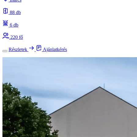
88 db
6 db
220 fő
Részletek
Ajánlatkérés