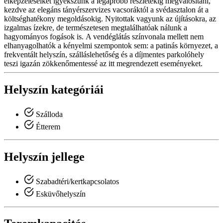
elképzeléseiket igyekszünk a legapróbb részletekig megvalósítani,
kezdve az elegáns tányérszervizes vacsoráktól a svédasztalon át a
költséghatékony megoldásokig. Nyitottak vagyunk az újításokra, az
izgalmas ízekre, de természetesen megtalálhatóak nálunk a
hagyományos fogások is. A vendéglátás színvonala mellett nem
elhanyagolhatók a kényelmi szempontok sem: a patinás környezet, a
frekventált helyszín, szálláslehetőség és a díjmentes parkolóhely
teszi igazán zökkenőmentessé az itt megrendezett eseményeket.
Helyszín kategóriái
Szálloda
Étterem
Helyszín jellege
Szabadtéri/kertkapcsolatos
Esküvőhelyszín