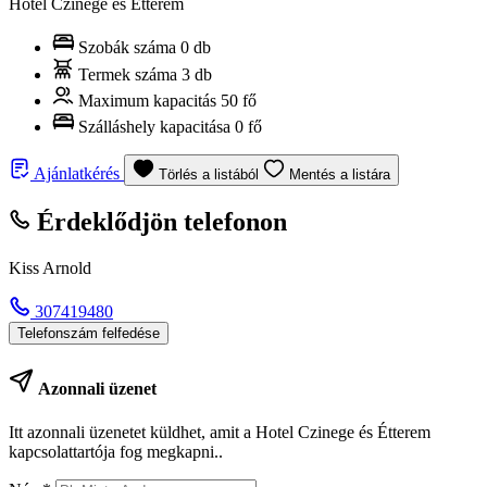
Hotel Czinege és Étterem
Szobák száma
0 db
Termek száma
3 db
Maximum kapacitás
50 fő
Szálláshely kapacitása
0 fő
Ajánlatkérés
Törlés a listából
Mentés a listára
Érdeklődjön telefonon
Kiss Arnold
307419480
Telefonszám felfedése
Azonnali üzenet
Itt azonnali üzenetet küldhet, amit a Hotel Czinege és Étterem
kapcsolattartója fog megkapni..