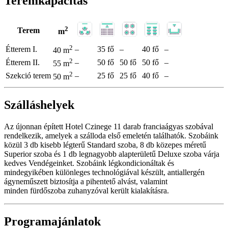
Teremkapacitás
2
Terem
m
2
Étterem I.
–
35 fő
–
40 fő
–
40 m
2
Étterem II.
–
50 fő
50 fő
50 fő
–
55 m
2
Szekció terem
–
25 fő
25 fő
40 fő
–
50 m
Szálláshelyek
Az újonnan épített Hotel Czinege 11 darab franciaágyas szobával
rendelkezik, amelyek a szálloda első emeletén találhatók. Szobáink
közül 3 db kisebb légterű Standard szoba, 8 db közepes méretű
Superior szoba és 1 db legnagyobb alapterületű Deluxe szoba várja
kedves Vendégeinket. Szobáink légkondicionáltak és
mindegyikében különleges technológiával készült, antiallergén
ágyneműszett biztosítja a pihentető alvást, valamint
minden fürdőszoba zuhanyzóval került kialakításra.
Programajánlatok