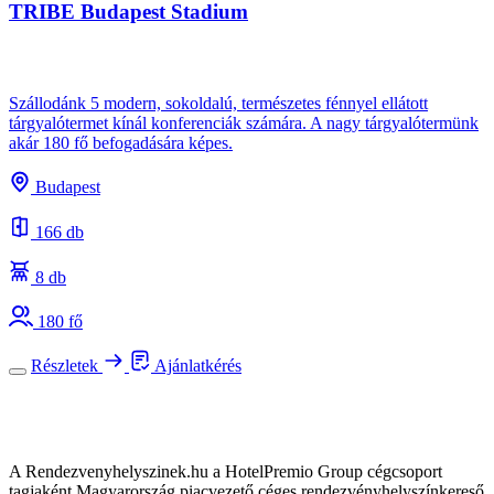
TRIBE Budapest Stadium
Szállodánk 5 modern, sokoldalú, természetes fénnyel ellátott
tárgyalótermet kínál konferenciák számára. A nagy tárgyalótermünk
akár 180 fő befogadására képes.
Budapest
166 db
8 db
180 fő
Részletek
Ajánlatkérés
A Rendezvenyhelyszinek.hu a HotelPremio Group cégcsoport
tagjaként Magyarország piacvezető céges rendezvényhelyszínkereső