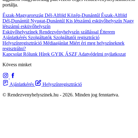
portálja.
Észak-Magyarország
Dél-Alföld
Közép-Dunántúl
Észak-Alföld
Dél-Dunántúl
Nyugat-Dunántúl
Kis létszámú esküvőhelyszín
Nagy
létszámú esküvőhelyszín
Esküvőhelyszínek
Rendezvényhelyszín szállással
Étterem
Ajánlatkérés
Szolgáltatók
Szolgáltatói regisztráció
Helyszínregisztráció
Médiaajánlat
Miért éri meg helyszíneknek
regisztrálni?
Kapcsolat
Rólunk
Hírek
GYIK
ÁSZF
Adatvédelmi nyilatkozat
Kövess minket
Ajánlatkérés
Helyszínregisztráció
© Rendezvenyhelyszinek.hu - 2026. Minden jog fenntartva.