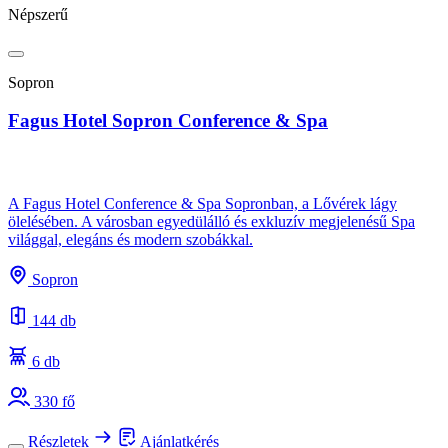
Népszerű
Sopron
Fagus Hotel Sopron Conference & Spa
A Fagus Hotel Conference & Spa Sopronban, a Lővérek lágy
ölelésében. A városban egyedülálló és exkluzív megjelenésű Spa
világgal, elegáns és modern szobákkal.
Sopron
144 db
6 db
330 fő
Részletek
Ajánlatkérés