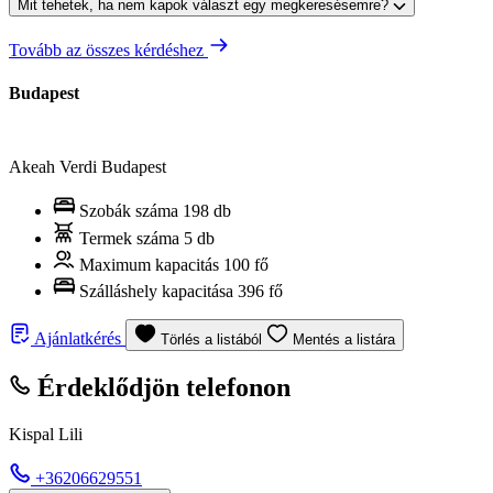
Mit tehetek, ha nem kapok választ egy megkeresésemre?
Tovább az összes kérdéshez
Budapest
Akeah Verdi Budapest
Szobák száma
198 db
Termek száma
5 db
Maximum kapacitás
100 fő
Szálláshely kapacitása
396 fő
Ajánlatkérés
Törlés a listából
Mentés a listára
Érdeklődjön telefonon
Kispal Lili
+36206629551