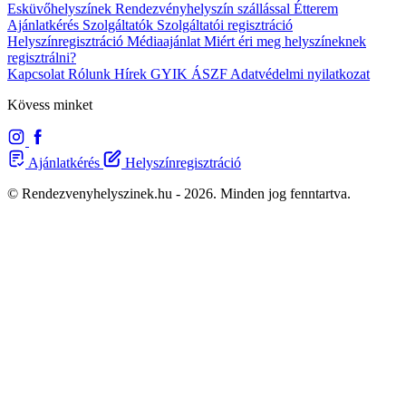
Esküvőhelyszínek
Rendezvényhelyszín szállással
Étterem
Ajánlatkérés
Szolgáltatók
Szolgáltatói regisztráció
Helyszínregisztráció
Médiaajánlat
Miért éri meg helyszíneknek
regisztrálni?
Kapcsolat
Rólunk
Hírek
GYIK
ÁSZF
Adatvédelmi nyilatkozat
Kövess minket
Ajánlatkérés
Helyszínregisztráció
© Rendezvenyhelyszinek.hu - 2026. Minden jog fenntartva.