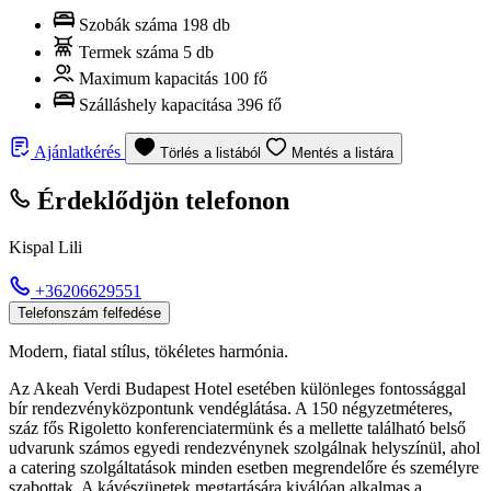
Szobák száma
198 db
Termek száma
5 db
Maximum kapacitás
100 fő
Szálláshely kapacitása
396 fő
Ajánlatkérés
Törlés a listából
Mentés a listára
Érdeklődjön telefonon
Kispal Lili
+36206629551
Telefonszám felfedése
Modern, fiatal stílus, tökéletes harmónia.
Az Akeah Verdi Budapest Hotel esetében különleges fontossággal
bír rendezvényközpontunk vendéglátása. A 150 négyzetméteres,
száz fős Rigoletto konferenciatermünk és a mellette található belső
udvarunk számos egyedi rendezvénynek szolgálnak helyszínül, ahol
a catering szolgáltatások minden esetben megrendelőre és személyre
szabottak. A kávészünetek megtartására kiválóan alkalmas a