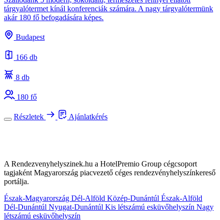
tárgyalótermet kínál konferenciák számára. A nagy tárgyalótermünk
akár 180 fő befogadására képes.
Budapest
166 db
8 db
180 fő
Részletek
Ajánlatkérés
A Rendezvenyhelyszinek.hu a HotelPremio Group cégcsoport
tagjaként Magyarország piacvezető céges rendezvényhelyszínkereső
portálja.
Észak-Magyarország
Dél-Alföld
Közép-Dunántúl
Észak-Alföld
Dél-Dunántúl
Nyugat-Dunántúl
Kis létszámú esküvőhelyszín
Nagy
létszámú esküvőhelyszín