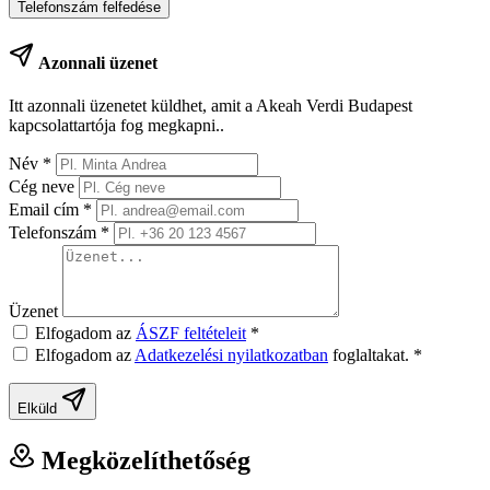
Telefonszám felfedése
Azonnali üzenet
Itt azonnali üzenetet küldhet, amit a Akeah Verdi Budapest
kapcsolattartója fog megkapni..
Név
*
Cég neve
Email cím
*
Telefonszám
*
Üzenet
Elfogadom az
ÁSZF feltételeit
*
Elfogadom az
Adatkezelési nyilatkozatban
foglaltakat.
*
Elküld
Megközelíthetőség