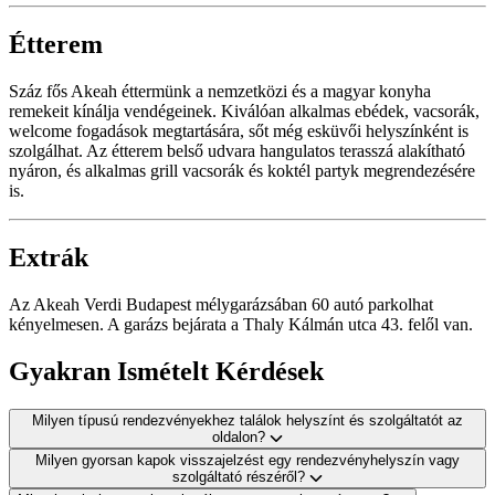
Étterem
Száz fős Akeah éttermünk a nemzetközi és a magyar konyha
remekeit kínálja vendégeinek. Kiválóan alkalmas ebédek, vacsorák,
welcome fogadások megtartására, sőt még esküvői helyszínként is
szolgálhat. Az étterem belső udvara hangulatos terasszá alakítható
nyáron, és alkalmas grill vacsorák és koktél partyk megrendezésére
is.
Extrák
Az Akeah Verdi Budapest mélygarázsában 60 autó parkolhat
kényelmesen. A garázs bejárata a Thaly Kálmán utca 43. felől van.
Gyakran Ismételt Kérdések
Milyen típusú rendezvényekhez találok helyszínt és szolgáltatót az
oldalon?
Milyen gyorsan kapok visszajelzést egy rendezvényhelyszín vagy
szolgáltató részéről?