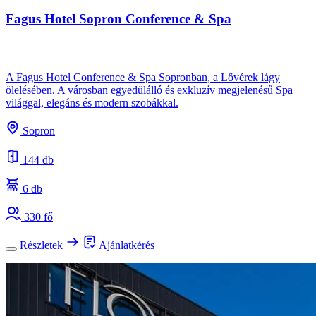
Fagus Hotel Sopron Conference & Spa
A Fagus Hotel Conference & Spa Sopronban, a Lővérek lágy
ölelésében. A városban egyedülálló és exkluzív megjelenésű Spa
világgal, elegáns és modern szobákkal.
Sopron
144 db
6 db
330 fő
Részletek
Ajánlatkérés