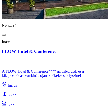
Népszerű
Inárcs
FLOW Hotel & Conference
A FLOW Hotel & Conference**** az üzleti utak és a
kikapcsolódás kombinációjának tökéletes helyszíne!
Inárcs
88 db
6 db