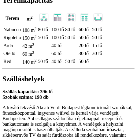
Teremkapacitás
2
Terem
m
2
Nabucco
80 fő
100 fő
80 fő
60 fő
50 fő
188 m
2
Rigoletto
50 fő
100 fő
50 fő
50 fő
50 fő
150 m
2
Aida
–
40 fő
–
20 fő
15 fő
42 m
2
Otello
–
60 fő
–
30 fő
30 fő
60 m
2
Red
50 fő
40 fő
50 fő
50 fő
–
140 m
Szálláshelyek
Szállás kapacitás: 396 fő
Szobák száma: 198 db
A kiváló fekvésű Akeah Verdi Budapest légkondicionált szobákkal,
fitneszközponttal, ingyenes wifivel és kerttel várja vendégeit
Budapesten. A 4 csillagos szállodában éjjel-nappali recepció és
bankautomata is szolgálja a kényelmet. A vendégek a helyszíni
magánparkolót is használhatják. A szálloda szobáiban íróasztal,
síkképernyős TV és saját fürdőszoba áll rendelkezésre, valamint