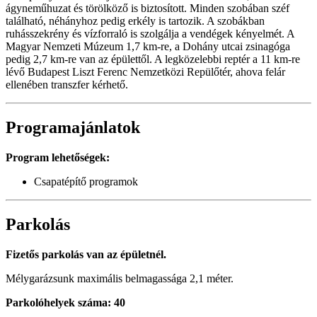
ágyneműhuzat és törölköző is biztosított. Minden szobában széf
található, néhányhoz pedig erkély is tartozik. A szobákban
ruhásszekrény és vízforraló is szolgálja a vendégek kényelmét. A
Magyar Nemzeti Múzeum 1,7 km-re, a Dohány utcai zsinagóga
pedig 2,7 km-re van az épülettől. A legközelebbi reptér a 11 km-re
lévő Budapest Liszt Ferenc Nemzetközi Repülőtér, ahova felár
ellenében transzfer kérhető.
Programajánlatok
Program lehetőségek:
Csapatépítő programok
Parkolás
Fizetős parkolás van az épületnél.
Mélygarázsunk maximális belmagassága 2,1 méter.
Parkolóhelyek száma: 40