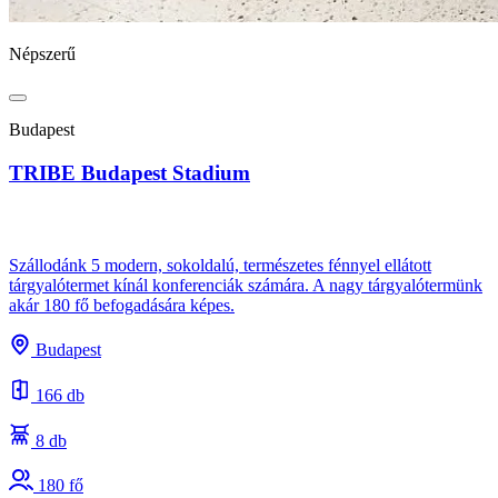
Népszerű
Budapest
TRIBE Budapest Stadium
Szállodánk 5 modern, sokoldalú, természetes fénnyel ellátott
tárgyalótermet kínál konferenciák számára. A nagy tárgyalótermünk
akár 180 fő befogadására képes.
Budapest
166 db
8 db
180 fő