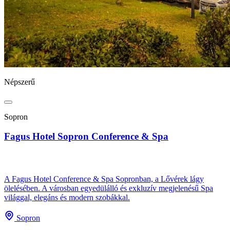
Népszerű
Sopron
Fagus Hotel Sopron Conference & Spa
A Fagus Hotel Conference & Spa Sopronban, a Lővérek lágy
ölelésében. A városban egyedülálló és exkluzív megjelenésű Spa
világgal, elegáns és modern szobákkal.
Sopron