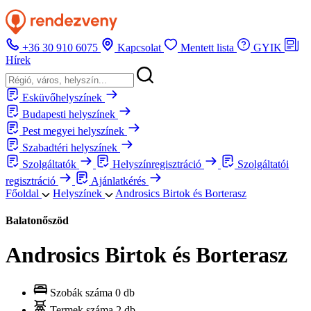
+36 30 910 6075
Kapcsolat
Mentett lista
GYIK
Hírek
Esküvőhelyszínek
Budapesti helyszínek
Pest megyei helyszínek
Szabadtéri helyszínek
Szolgáltatók
Helyszínregisztráció
Szolgáltatói
regisztráció
Ajánlatkérés
Főoldal
Helyszínek
Androsics Birtok és Borterasz
Balatonőszöd
Androsics Birtok és Borterasz
Szobák száma
0 db
Termek száma
2 db