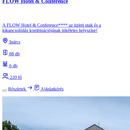
FLOW Hotel & Conference
A FLOW Hotel & Conference**** az üzleti utak és a
kikapcsolódás kombinációjának tökéletes helyszíne!
Inárcs
88 db
6 db
220 fő
Részletek
Ajánlatkérés