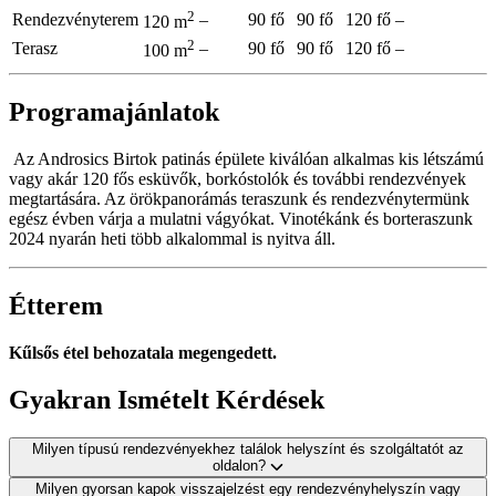
2
Rendezvényterem
–
90 fő
90 fő
120 fő
–
120 m
2
Terasz
–
90 fő
90 fő
120 fő
–
100 m
Programajánlatok
Az Androsics Birtok patinás épülete kiválóan alkalmas kis létszámú
vagy akár 120 fős esküvők, borkóstolók és további rendezvények
megtartására. Az örökpanorámás teraszunk és rendezvénytermünk
egész évben várja a mulatni vágyókat. Vinotékánk és borteraszunk
2024 nyarán heti több alkalommal is nyitva áll.
Étterem
Kűlsős étel behozatala megengedett.
Gyakran Ismételt Kérdések
Milyen típusú rendezvényekhez találok helyszínt és szolgáltatót az
oldalon?
Milyen gyorsan kapok visszajelzést egy rendezvényhelyszín vagy