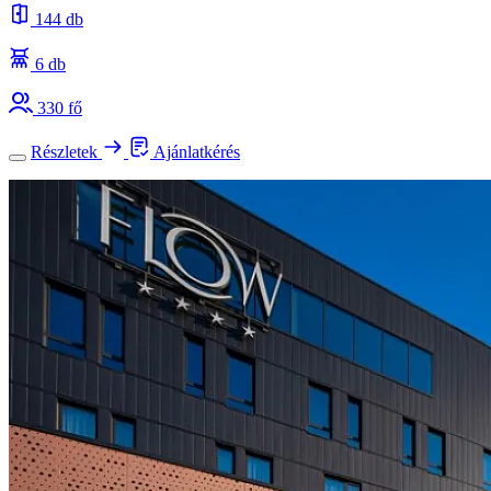
144 db
6 db
330 fő
Részletek
Ajánlatkérés