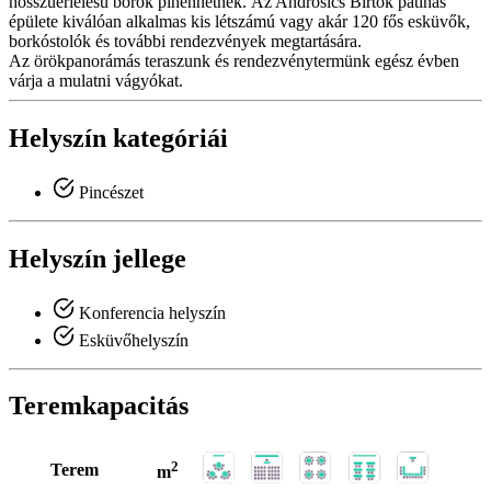
hosszúérlelésű borok pihenhetnek. Az Androsics Birtok patinás
épülete kiválóan alkalmas kis létszámú vagy akár 120 fős esküvők,
borkóstolók és további rendezvények megtartására.
Az örökpanorámás teraszunk és rendezvénytermünk egész évben
várja a mulatni vágyókat.
Helyszín kategóriái
Pincészet
Helyszín jellege
Konferencia helyszín
Esküvőhelyszín
Teremkapacitás
2
Terem
m