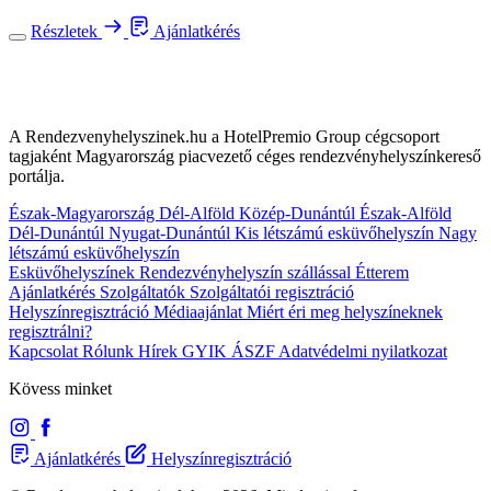
Részletek
Ajánlatkérés
A Rendezvenyhelyszinek.hu a HotelPremio Group cégcsoport
tagjaként Magyarország piacvezető céges rendezvényhelyszínkereső
portálja.
Észak-Magyarország
Dél-Alföld
Közép-Dunántúl
Észak-Alföld
Dél-Dunántúl
Nyugat-Dunántúl
Kis létszámú esküvőhelyszín
Nagy
létszámú esküvőhelyszín
Esküvőhelyszínek
Rendezvényhelyszín szállással
Étterem
Ajánlatkérés
Szolgáltatók
Szolgáltatói regisztráció
Helyszínregisztráció
Médiaajánlat
Miért éri meg helyszíneknek
regisztrálni?
Kapcsolat
Rólunk
Hírek
GYIK
ÁSZF
Adatvédelmi nyilatkozat
Kövess minket
Ajánlatkérés
Helyszínregisztráció