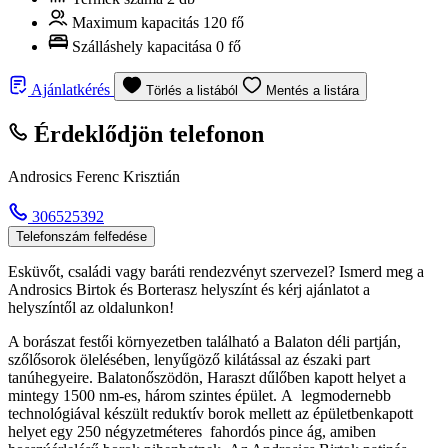
Maximum kapacitás
120 fő
Szálláshely kapacitása
0 fő
Ajánlatkérés
Törlés a listából
Mentés a listára
Érdeklődjön telefonon
Androsics Ferenc Krisztián
306525392
Telefonszám felfedése
Esküvőt, családi vagy baráti rendezvényt szervezel? Ismerd meg a
Androsics Birtok és Borterasz helyszínt és kérj ajánlatot a
helyszíntől az oldalunkon!
A borászat festői környezetben található a Balaton déli partján,
szőlősorok ölelésében, lenyűgöző kilátással az északi part
tanúhegyeire. Balatonőszödön, Haraszt dűlőben kapott helyet a
mintegy 1500 nm-es, három szintes épület. A legmodernebb
technológiával készült reduktív borok mellett az épületbenkapott
helyet egy 250 négyzetméteres fahordós pince ág, amiben