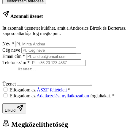
Telefonszám felfedése
Azonnali üzenet
Itt azonnali üzenetet küldhet, amit a Androsics Birtok és Borterasz
kapcsolattartója fog megkapni..
Név
*
Cég neve
Email cím
*
Telefonszám
*
Üzenet
Elfogadom az
ÁSZF feltételeit
*
Elfogadom az
Adatkezelési nyilatkozatban
foglaltakat.
*
Elküld
Megközelíthetőség