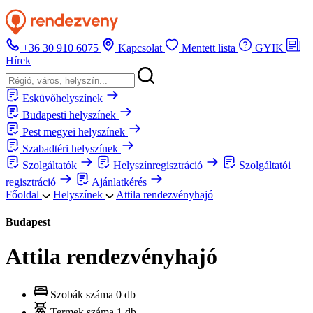
+36 30 910 6075
Kapcsolat
Mentett lista
GYIK
Hírek
Esküvőhelyszínek
Budapesti helyszínek
Pest megyei helyszínek
Szabadtéri helyszínek
Szolgáltatók
Helyszínregisztráció
Szolgáltatói
regisztráció
Ajánlatkérés
Főoldal
Helyszínek
Attila rendezvényhajó
Budapest
Attila rendezvényhajó
Szobák száma
0 db
Termek száma
1 db