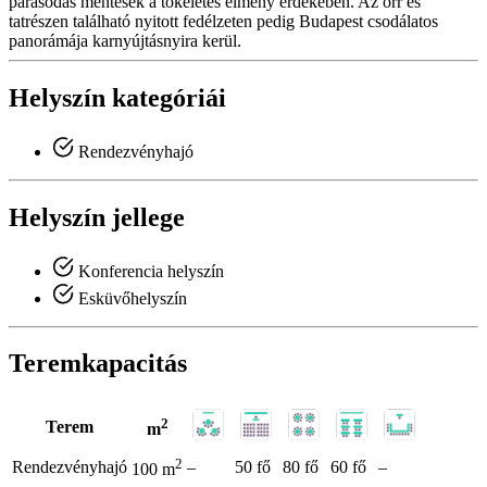
párásodás mentesek a tökéletes élmény érdekében. Az orr és
tatrészen található nyitott fedélzeten pedig Budapest csodálatos
panorámája karnyújtásnyira kerül.
Helyszín kategóriái
Rendezvényhajó
Helyszín jellege
Konferencia helyszín
Esküvőhelyszín
Teremkapacitás
2
Terem
m
2
Rendezvényhajó
–
50 fő
80 fő
60 fő
–
100 m