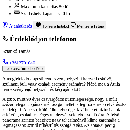
Maximum kapacitás
80 fő
Szálláshely kapacitása
0 fő
Ajánlatkérés
Törlés a listából
Mentés a listára
Érdeklődjön telefonon
Sztankó Tamás
+3612701040
Telefonszám felfedése
A megfelelő budapesti rendezvényhelyszínt keresed esküvő,
szülinapi buli vagy családi esemény számára? Nézd meg a Attila
rendezvényhajó helyszínt és kérj ajánlatot!
A több, mint 90 éves csavargőzös különlegessége, hogy a múlt
század eleganciájának méltósága mellett a legmodernebb elvárásokat
is kielégíti. A belső, különálló helyiségei kiváló teret biztosítanak
esküvők, családi és céges rendezvények lebonyolítására. A felső,
panoráma szinten beépített nagy teljesítményű klíma garantálja a
legmagasabb szintű hűtés/fűtés szolgáltatást. Az ablakai pedig