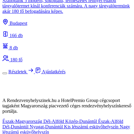
Szállodánk 5 modern, sokoldalú, természetes fénnyel ellátott
tárgyalótermet kínál konferenciák számára. A nagy tárgyalótermünk
akár 180 fő befogadására képes.
Budapest
166 db
8 db
180 fő
Részletek
Ajánlatkérés
A Rendezvenyhelyszinek.hu a HotelPremio Group cégcsoport
tagjaként Magyarország piacvezető céges rendezvényhelyszínkereső
portálja.
Észak-Magyarország
Dél-Alföld
Közép-Dunántúl
Észak-Alföld
Dél-Dunántúl
Nyugat-Dunántúl
Kis létszámú esküvőhelyszín
Nagy
létszámú esküvőhelyszín