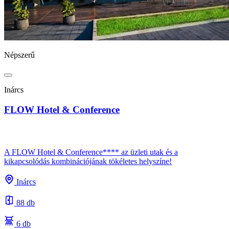
Népszerű
Inárcs
FLOW Hotel & Conference
A FLOW Hotel & Conference**** az üzleti utak és a
kikapcsolódás kombinációjának tökéletes helyszíne!
Inárcs
88 db
6 db