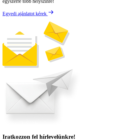
egyszerre több helyszínre!
Egyedi ajánlatot kérek
Iratkozzon fel hírlevelünkre!