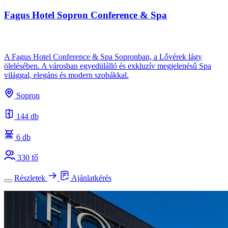
Fagus Hotel Sopron Conference & Spa
A Fagus Hotel Conference & Spa Sopronban, a Lővérek lágy
ölelésében. A városban egyedülálló és exkluzív megjelenésű Spa
világgal, elegáns és modern szobákkal.
Sopron
144 db
6 db
330 fő
Részletek
Ajánlatkérés