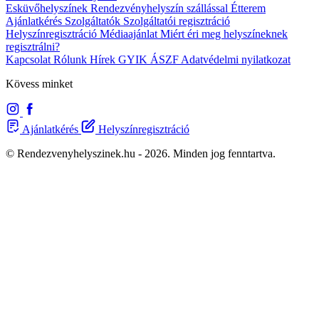
Esküvőhelyszínek
Rendezvényhelyszín szállással
Étterem
Ajánlatkérés
Szolgáltatók
Szolgáltatói regisztráció
Helyszínregisztráció
Médiaajánlat
Miért éri meg helyszíneknek
regisztrálni?
Kapcsolat
Rólunk
Hírek
GYIK
ÁSZF
Adatvédelmi nyilatkozat
Kövess minket
Ajánlatkérés
Helyszínregisztráció
© Rendezvenyhelyszinek.hu - 2026. Minden jog fenntartva.