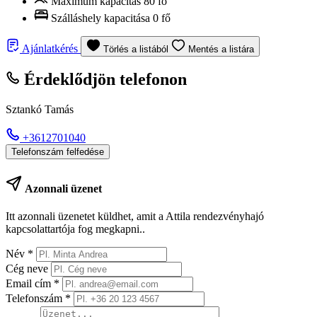
Maximum kapacitás
80 fő
Szálláshely kapacitása
0 fő
Ajánlatkérés
Törlés a listából
Mentés a listára
Érdeklődjön telefonon
Sztankó Tamás
+3612701040
Telefonszám felfedése
Azonnali üzenet
Itt azonnali üzenetet küldhet, amit a Attila rendezvényhajó
kapcsolattartója fog megkapni..
Név
*
Cég neve
Email cím
*
Telefonszám
*