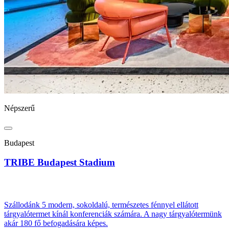
Népszerű
Budapest
TRIBE Budapest Stadium
Szállodánk 5 modern, sokoldalú, természetes fénnyel ellátott
tárgyalótermet kínál konferenciák számára. A nagy tárgyalótermünk
akár 180 fő befogadására képes.