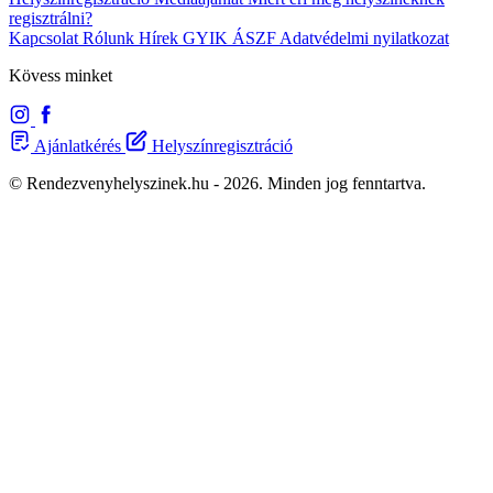
regisztrálni?
Kapcsolat
Rólunk
Hírek
GYIK
ÁSZF
Adatvédelmi nyilatkozat
Kövess minket
Ajánlatkérés
Helyszínregisztráció
© Rendezvenyhelyszinek.hu - 2026. Minden jog fenntartva.