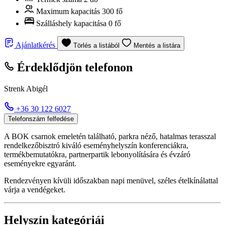
Maximum kapacitás
300 fő
Szálláshely kapacitása
0 fő
Ajánlatkérés
Törlés a listából
Mentés a listára
Érdeklődjön telefonon
Strenk Abigél
+36 30 122 6027
Telefonszám felfedése
A BOK csarnok emeletén található, parkra néző, hatalmas terasszal
rendelkezőbisztró kiváló eseményhelyszín konferenciákra,
termékbemutatókra, partnerpartik lebonyolítására és évzáró
eseményekre egyaránt.
Rendezvényen kívüli időszakban napi menüvel, széles ételkínálattal
várja a vendégeket.
Helyszín kategóriái