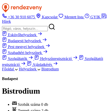
+36 30 910 6075
Kapcsolat
Mentett lista
GYIK
Hírek
Esküvőhelyszínek
Budapesti helyszínek
Pest megyei helyszínek
Szabadtéri helyszínek
Szolgáltatók
Helyszínregisztráció
Szolgáltatói
regisztráció
Ajánlatkérés
Főoldal
Helyszínek
Bistrodium
Budapest
Bistrodium
Szobák száma
0 db
Termek száma
2 db