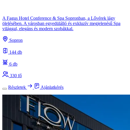
A Fagus Hotel Conference & Spa Sopronban, a Lővérek lágy
ölelésében. A városban egyedülálló és exkluzív megjelenésű Spa
világgal, elegáns és modern szobákkal.
Sopron
144 db
6 db
330 fő
Részletek
Ajánlatkérés