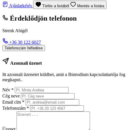
Ajánlatkérés
Törlés a listából
Mentés a listára
Érdeklődjön telefonon
Strenk Abigél
+36 30 122 6027
Telefonszám felfedése
Azonnali üzenet
Itt azonnali üzenetet küldhet, amit a Bistrodium kapcsolattartója fog
megkapni..
Név
*
Cég neve
Email cím
*
Telefonszám
*
Üzenet