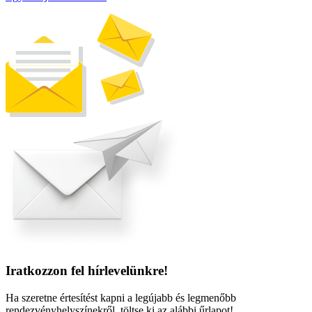
Iratkozzon fel hírlevelünkre!
Ha szeretne értesítést kapni a legújabb és legmenőbb
rendezvényhelyszínekről, töltse ki az alábbi űrlapot!