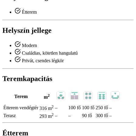
Étterem
Helyszín jellege
Modern
Családias, kötetlen hangulatú
Privát, csendes légkör
Teremkapacitás
2
Terem
m
2
Étterem vendégtér
–
100 fő
100 fő
250 fő
–
316 m
2
Terasz
–
–
90 fő
300 fő
–
293 m
Étterem