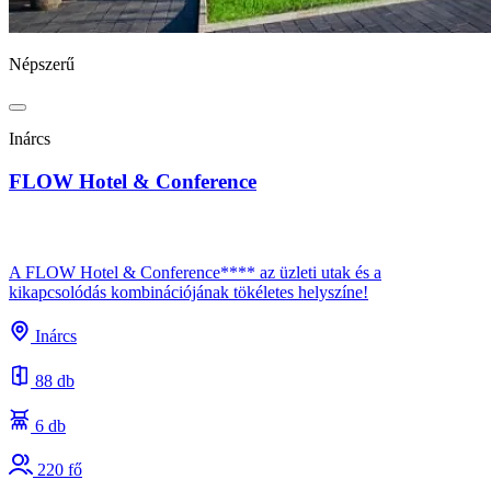
Népszerű
Inárcs
FLOW Hotel & Conference
A FLOW Hotel & Conference**** az üzleti utak és a
kikapcsolódás kombinációjának tökéletes helyszíne!
Inárcs
88 db
6 db
220 fő