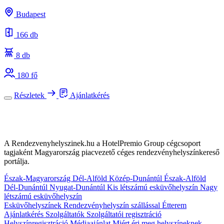
Budapest
166 db
8 db
180 fő
Részletek
Ajánlatkérés
A Rendezvenyhelyszinek.hu a HotelPremio Group cégcsoport
tagjaként Magyarország piacvezető céges rendezvényhelyszínkereső
portálja.
Észak-Magyarország
Dél-Alföld
Közép-Dunántúl
Észak-Alföld
Dél-Dunántúl
Nyugat-Dunántúl
Kis létszámú esküvőhelyszín
Nagy
létszámú esküvőhelyszín
Esküvőhelyszínek
Rendezvényhelyszín szállással
Étterem
Ajánlatkérés
Szolgáltatók
Szolgáltatói regisztráció
Helyszínregisztráció
Médiaajánlat
Miért éri meg helyszíneknek