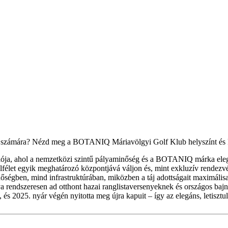
 számára? Nézd meg a BOTANIQ Máriavölgyi Golf Klub helyszínt és ké
a, ahol a nemzetközi szintű pályaminőség és a BOTANIQ márka eleganci
golfélet egyik meghatározó központjává váljon és, mint exkluzív rendezv
ségben, mind infrastruktúrában, miközben a táj adottságait maximálisan
 rendszeresen ad otthont hazai ranglistaversenyeknek és országos bajno
 és 2025. nyár végén nyitotta meg újra kapuit – így az elegáns, letisztu