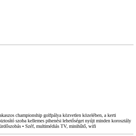
zakaszos championship golfpálya közvetlen közelében, a kerti
iztosító szoba kellemes pihenési lehetőséget nyújt minden korosztály
fürdőszobás • Széf, multimédiás TV, minihűtő, wifi