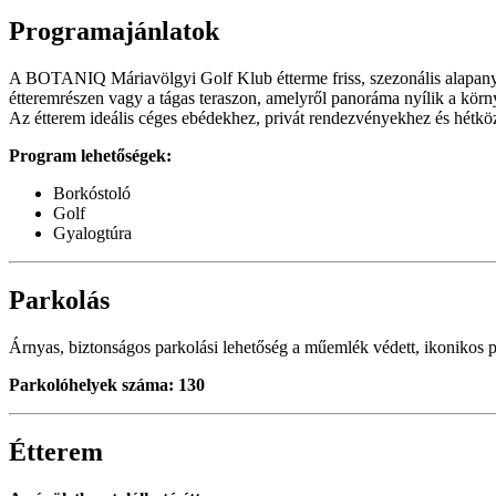
Programajánlatok
A BOTANIQ Máriavölgyi Golf Klub étterme friss, szezonális alapanyag
étteremrészen vagy a tágas teraszon, amelyről panoráma nyílik a kör
Az étterem ideális céges ebédekhez, privát rendezvényekhez és hétkö
Program lehetőségek:
Borkóstoló
Golf
Gyalogtúra
Parkolás
Árnyas, biztonságos parkolási lehetőség a műemlék védett, ikonikos 
Parkolóhelyek száma: 130
Étterem