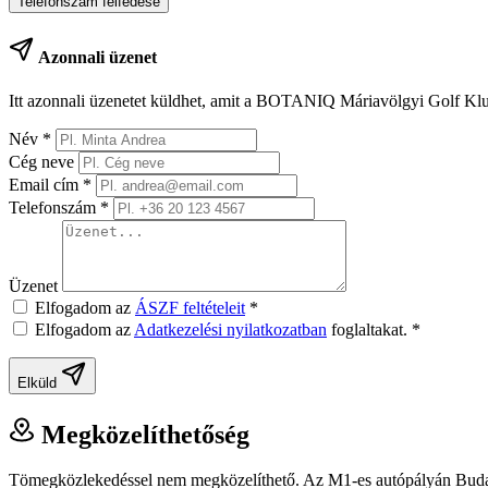
Telefonszám felfedése
Azonnali üzenet
Itt azonnali üzenetet küldhet, amit a BOTANIQ Máriavölgyi Golf Klu
Név
*
Cég neve
Email cím
*
Telefonszám
*
Üzenet
Elfogadom az
ÁSZF feltételeit
*
Elfogadom az
Adatkezelési nyilatkozatban
foglaltakat.
*
Elküld
Megközelíthetőség
Tömegközlekedéssel nem megközelíthető. Az M1-es autópályán Budapestrő