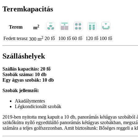
Teremkapacitás
2
Terem
m
2
Fedett terasz
20 fő
100 fő
60 fő
120 fő
100 fő
300 m
Szálláshelyek
Szállás kapacitás: 20 fő
Szobák száma: 10 db
Egy ágyas szobák: 10 db
Szobák jellemzői:
Akadálymentes
Légkondicionált szobák
2019-ben nyitotta meg kapuit a 10 db, panorámás kétágyas szobából ál
szökőkútra nyíló egyedülálló panorámás kétágyas szobákban, megszálln
számára a teljes golfszezonban. Amit biztosítunk: Bőséges reggeli a 