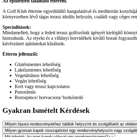
Az épületben található étterem.
A Golf Klub étterme egyedülálló hangulatával és mediterrán konyhájáv
környezetben lévő tágas terasz ideális helyszín, családi vagy céges r
Specialitások:
Mindamellett, hogy a fedett terasz golfozóink igényét kielégítő könnyű
biztosítunk. Az etyeki és a villányi borvidékek kiváló borait fogyaszt
kávészünet ajánlatokat kínálunk.
Étterm jellemzői:
Gluténmentes lehetőség
Laktózmentes lehetőség
Vegetáriánus lehetőség
Vegán lehetőség
Kert vagy terasz kapcsolatos
Panorámás
Borospince/ borvacsora/ borkóstoló
Gyakran Ismételt Kérdések
Milyen típusú rendezvényekhez találok helyszínt és szolgáltatót az oldal
Milyen gyorsan kapok visszajelzést egy rendezvényhelyszín vagy szolgál
Mit tehetek, ha nem kapok választ egy megkeresésemre?