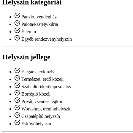
Helyszín kategóriái
Panzió, vendégház
Palota/kastély/kúria
Étterem
Egyéb rendezvényhelyszín
Helyszín jellege
Elegáns, exkluzív
Természet, erdő közeli
Szabadtéri/kertkapcsolatos
Borrégió közeli
Privát, csendes légkör
Workshop, tréninghelyszín
Csapatépítő helyszín
Esküvőhelyszín