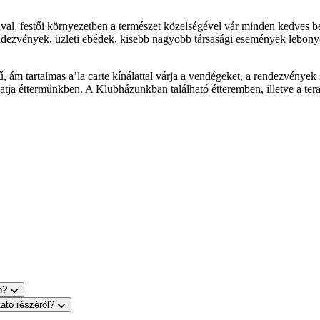
al, festői környezetben a természet közelségével vár minden kedves bet
endezvények, üzleti ebédek, kisebb nagyobb társasági események lebonyo
, ám tartalmas a’la carte kínálattal várja a vendégeket, a rendezvények 
hatja éttermünkben. A Klubházunkban található étteremben, illetve a ter
on?
tató részéről?