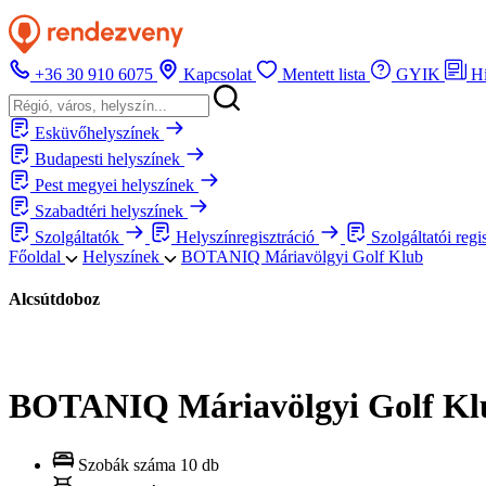
+36 30 910 6075
Kapcsolat
Mentett lista
GYIK
H
Esküvőhelyszínek
Budapesti helyszínek
Pest megyei helyszínek
Szabadtéri helyszínek
Szolgáltatók
Helyszínregisztráció
Szolgáltatói regi
Főoldal
Helyszínek
BOTANIQ Máriavölgyi Golf Klub
Alcsútdoboz
BOTANIQ Máriavölgyi Golf Kl
Szobák száma
10 db