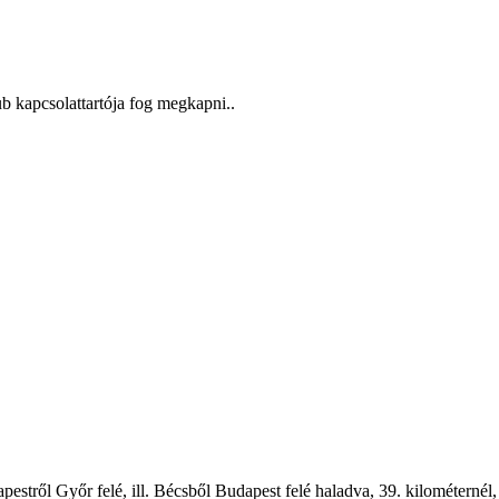
b kapcsolattartója fog megkapni..
l Győr felé, ill. Bécsből Budapest felé haladva, 39. kilométernél, a b