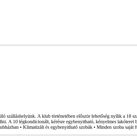
ló szálláshelyünk. A klub történetében először lehetőség nyílik a 18 s
i. A 10 légkondicionált, kérésre egybenyitható, kényelmes lakóteret b
klubházban • Klimatizált és egybenyitható szobák • Minden szoba saját 