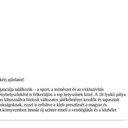
rj ajánlatot!
ája találkozik – a sport, a természet és az exkluzivitás
ényhelyszínként is felkerüljön a top helyszínek közé. A 18 lyukú pálya
 kihasználva biztosít változatos játékélményt kezdők és tapasztalt
kságoknak, ezzel is erősítve a klub presztízsét a magyar és
lt környezetben immár új szintre emeli a vendéglátás és a klubélet