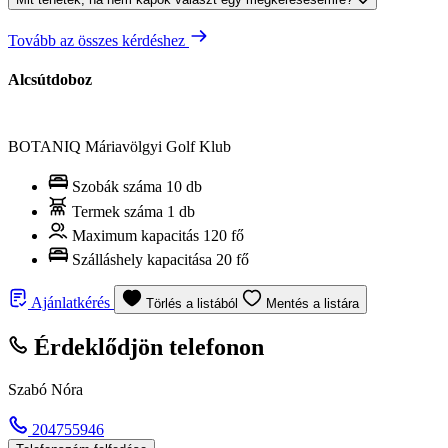
Tovább az összes kérdéshez
Alcsútdoboz
BOTANIQ Máriavölgyi Golf Klub
Szobák száma
10 db
Termek száma
1 db
Maximum kapacitás
120 fő
Szálláshely kapacitása
20 fő
Ajánlatkérés
Törlés a listából
Mentés a listára
Érdeklődjön telefonon
Szabó Nóra
204755946