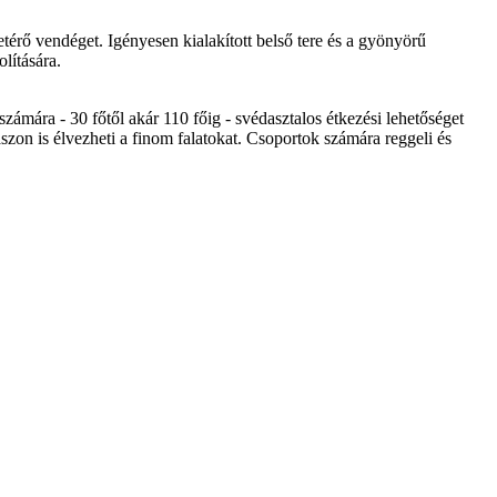
érő vendéget. Igényesen kialakított belső tere és a gyönyörű
lítására.
számára - 30 főtől akár 110 főig - svédasztalos étkezési lehetőséget
aszon is élvezheti a finom falatokat. Csoportok számára reggeli és