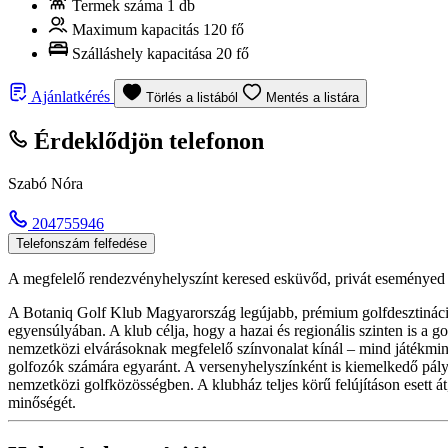
Termek száma
1 db
Maximum kapacitás
120 fő
Szálláshely kapacitása
20 fő
Ajánlatkérés
Törlés a listából
Mentés a listára
Érdeklődjön telefonon
Szabó Nóra
204755946
Telefonszám felfedése
A megfelelő rendezvényhelyszínt keresed esküvőd, privát eseményed
A Botaniq Golf Klub Magyarország legújabb, prémium golfdesztinációj
egyensúlyában. A klub célja, hogy a hazai és regionális szinten is a 
nemzetközi elvárásoknak megfelelő színvonalat kínál – mind játékminő
golfozók számára egyaránt. A versenyhelyszínként is kiemelkedő pálya
nemzetközi golfközösségben. A klubház teljes körű felújításon esett át,
minőségét.