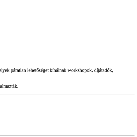
yek páratlan lehetőséget kínálnak workshopok, díjátadók,
talmazták.