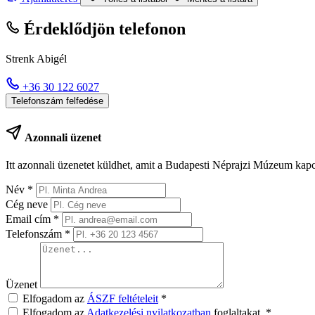
Érdeklődjön telefonon
Strenk Abigél
+36 30 122 6027
Telefonszám felfedése
Azonnali üzenet
Itt azonnali üzenetet küldhet, amit a Budapesti Néprajzi Múzeum kapc
Név
*
Cég neve
Email cím
*
Telefonszám
*
Üzenet
Elfogadom az
ÁSZF feltételeit
*
Elfogadom az
Adatkezelési nyilatkozatban
foglaltakat.
*