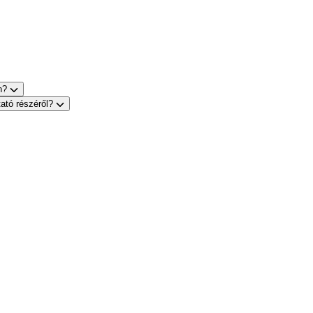
on?
tató részéről?