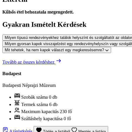
Kűlsős étel behozatala megengedett.
Gyakran Ismételt Kérdések
Milyen típusú rendezvényekhez találok helyszínt és szolgáltatót az oldal
Milyen gyorsan kapok visszajelzést egy rendezvényhelyszín vagy szolgál
Mit tehetek, ha nem kapok választ egy megkeresésemre?
Tovább az összes kérdéshez
Budapest
Budapesti Néprajzi Múzeum
Szobák száma
0 db
Termek száma
6 db
Maximum kapacitás
230 fő
Szálláshely kapacitása
0 fő
Ajánlatkérés
Törlés a listából
Mentés a listára