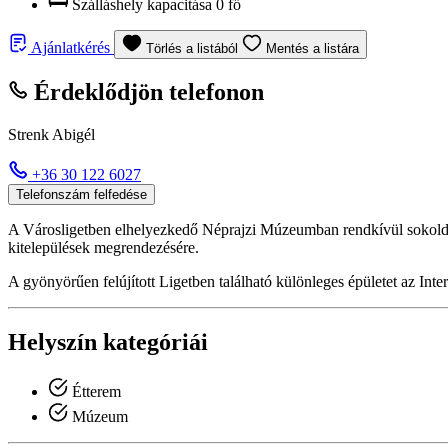
Szálláshely kapacitása
0 fő
Ajánlatkérés
Törlés a listából
Mentés a listára
Érdeklődjön telefonon
Strenk Abigél
+36 30 122 6027
Telefonszám felfedése
A Városligetben elhelyezkedő Néprajzi Múzeumban rendkívül sokoldal
kitelepülések megrendezésére.
A gyönyörűen felújított Ligetben található különleges épületet az Int
Helyszín kategóriái
Étterem
Múzeum