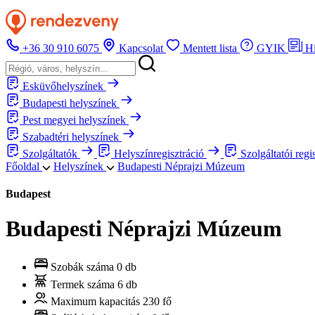
+36 30 910 6075
Kapcsolat
Mentett lista
GYIK
H
Esküvőhelyszínek
Budapesti helyszínek
Pest megyei helyszínek
Szabadtéri helyszínek
Szolgáltatók
Helyszínregisztráció
Szolgáltatói regi
Főoldal
Helyszínek
Budapesti Néprajzi Múzeum
Budapest
Budapesti Néprajzi Múzeum
Szobák száma
0 db
Termek száma
6 db
Maximum kapacitás
230 fő