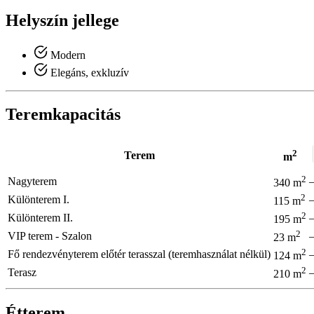
Helyszín jellege
Modern
Elegáns, exkluzív
Teremkapacitás
2
Terem
m
2
Nagyterem
340 m
2
Különterem I.
115 m
2
Különterem II.
195 m
2
VIP terem - Szalon
23 m
2
Fő rendezvényterem előtér terasszal (teremhasználat nélkül)
124 m
2
Terasz
210 m
Étterem