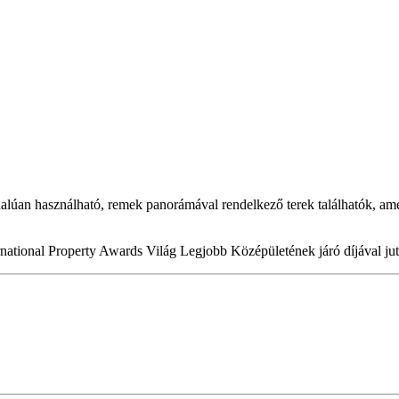
úan használható, remek panorámával rendelkező terek találhatók, amel
ernational Property Awards Világ Legjobb Középületének járó díjával ju