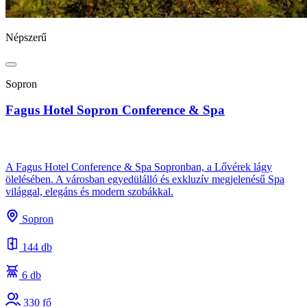
Népszerű
Sopron
Fagus Hotel Sopron Conference & Spa
A Fagus Hotel Conference & Spa Sopronban, a Lővérek lágy
ölelésében. A városban egyedülálló és exkluzív megjelenésű Spa
világgal, elegáns és modern szobákkal.
Sopron
144 db
6 db
330 fő