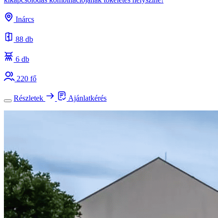
Inárcs
88 db
6 db
220 fő
Részletek
Ajánlatkérés