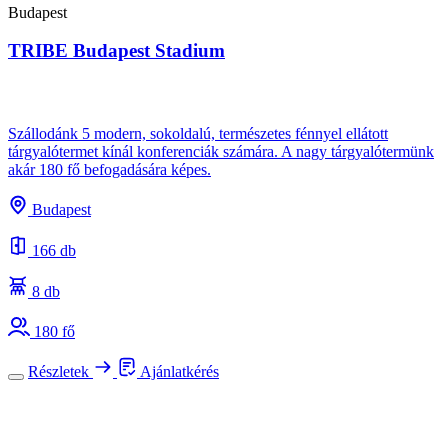
Budapest
TRIBE Budapest Stadium
Szállodánk 5 modern, sokoldalú, természetes fénnyel ellátott
tárgyalótermet kínál konferenciák számára. A nagy tárgyalótermünk
akár 180 fő befogadására képes.
Budapest
166 db
8 db
180 fő
Részletek
Ajánlatkérés