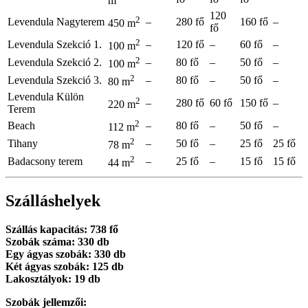
m
120
2
Levendula Nagyterem
–
280 fő
160 fő
–
450 m
fő
2
Levendula Szekció 1.
–
120 fő
–
60 fő
–
100 m
2
Levendula Szekció 2.
–
80 fő
–
50 fő
–
100 m
2
Levendula Szekció 3.
–
80 fő
–
50 fő
–
80 m
Levendula Külön
2
–
280 fő
60 fő
150 fő
–
220 m
Terem
2
Beach
–
80 fő
–
50 fő
–
112 m
2
Tihany
–
50 fő
–
25 fő
25 fő
78 m
2
Badacsony terem
–
25 fő
–
15 fő
15 fő
44 m
Szálláshelyek
Szállás kapacitás: 738 fő
Szobák száma: 330 db
Egy ágyas szobák: 330 db
Két ágyas szobák: 125 db
Lakosztályok: 19 db
Szobák jellemzői: