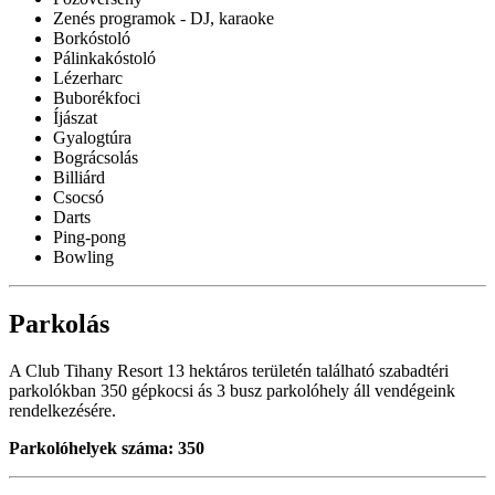
Zenés programok - DJ, karaoke
Borkóstoló
Pálinkakóstoló
Lézerharc
Buborékfoci
Íjászat
Gyalogtúra
Bográcsolás
Billiárd
Csocsó
Darts
Ping-pong
Bowling
Parkolás
A Club Tihany Resort 13 hektáros területén található szabadtéri
parkolókban 350 gépkocsi ás 3 busz parkolóhely áll vendégeink
rendelkezésére.
Parkolóhelyek száma: 350