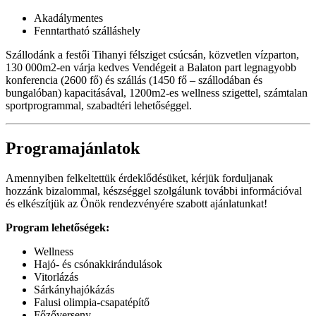
Akadálymentes
Fenntartható szálláshely
Szállodánk a festői Tihanyi félsziget csúcsán, közvetlen vízparton,
130 000m2-en várja kedves Vendégeit a Balaton part legnagyobb
konferencia (2600 fő) és szállás (1450 fő – szállodában és
bungalóban) kapacitásával, 1200m2-es wellness szigettel, számtalan
sportprogrammal, szabadtéri lehetőséggel.
Programajánlatok
Amennyiben felkeltettük érdeklődésüket, kérjük forduljanak
hozzánk bizalommal, készséggel szolgálunk további információval
és elkészítjük az Önök rendezvényére szabott ajánlatunkat!
Program lehetőségek:
Wellness
Hajó- és csónakkirándulások
Vitorlázás
Sárkányhajókázás
Falusi olimpia-csapatépítő
Főzőverseny