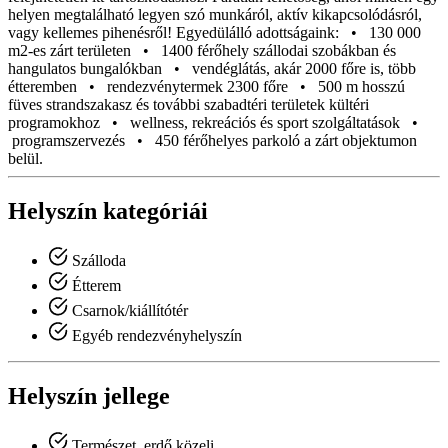
helyen megtalálható legyen szó munkáról, aktív kikapcsolódásról,
vagy kellemes pihenésről! Egyedülálló adottságaink: • 130 000
m2-es zárt területen • 1400 férőhely szállodai szobákban és
hangulatos bungalókban • vendéglátás, akár 2000 főre is, több
étteremben • rendezvénytermek 2300 főre • 500 m hosszú
füves strandszakasz és további szabadtéri területek kültéri
programokhoz • wellness, rekreációs és sport szolgáltatások •
programszervezés • 450 férőhelyes parkoló a zárt objektumon
belül.
Helyszín kategóriái
Szálloda
Étterem
Csarnok/kiállítótér
Egyéb rendezvényhelyszín
Helyszín jellege
Természet, erdő közeli