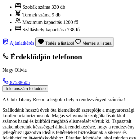
Szobák száma
330 db
Termek száma
9 db
Maximum kapacitás
1200 fő
Szálláshely kapacitása
738 fő
Ajánlatkérés
Törlés a listából
Mentés a listára
Érdeklődjön telefonon
Nagy Olívia
87538605
Telefonszám felfedése
A Club Tihany Resort a legjobb hely a rendezvényed számára!
Szállodánk hosszú évek óta kiemelkedő szereplője a magyarországi
konferenciaturizmusnak. Magas színvonalú szolgáltatásainkkal
számos hazai és külföldi megbízó elismerését vívtuk ki. Tapasztalt
szakembereink készséggel állnak rendelkezésre, hogy a rendezvény
jellegéhez igazodva ideális feltételeket biztosítsanak a sikeres és
felejthetetlen itt-tartózkodáshoz. Páratlan lehetőség, ahol minden egy