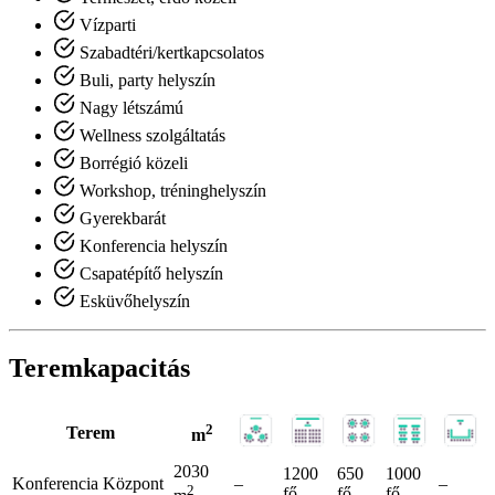
Vízparti
Szabadtéri/kertkapcsolatos
Buli, party helyszín
Nagy létszámú
Wellness szolgáltatás
Borrégió közeli
Workshop, tréninghelyszín
Gyerekbarát
Konferencia helyszín
Csapatépítő helyszín
Esküvőhelyszín
Teremkapacitás
2
Terem
m
2030
1200
650
1000
Konferencia Központ
–
–
2
fő
fő
fő