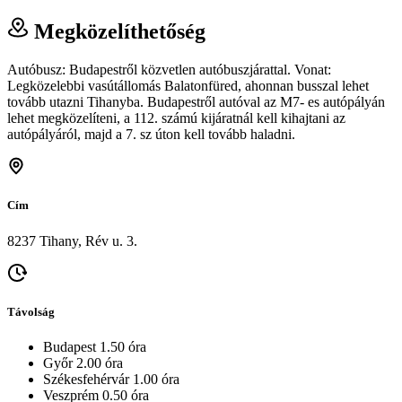
Megközelíthetőség
Autóbusz: Budapestről közvetlen autóbuszjárattal. Vonat:
Legközelebbi vasútállomás Balatonfüred, ahonnan busszal lehet
tovább utazni Tihanyba. Budapestről autóval az M7- es autópályán
lehet megközelíteni, a 112. számú kijáratnál kell kihajtani az
autópályáról, majd a 7. sz úton kell tovább haladni.
Cím
8237 Tihany, Rév u. 3.
Távolság
Budapest 1.50 óra
Győr 2.00 óra
Székesfehérvár 1.00 óra
Veszprém 0.50 óra