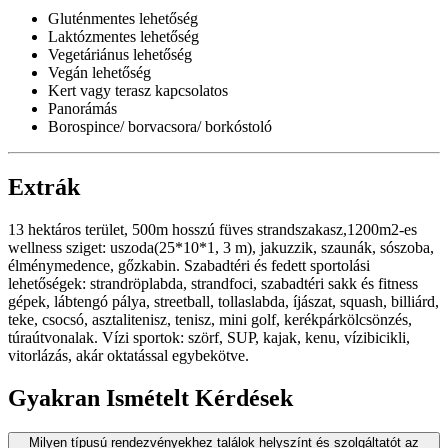
Gluténmentes lehetőség
Laktózmentes lehetőség
Vegetáriánus lehetőség
Vegán lehetőség
Kert vagy terasz kapcsolatos
Panorámás
Borospince/ borvacsora/ borkóstoló
Extrák
13 hektáros terület, 500m hosszú füves strandszakasz,1200m2-es
wellness sziget: uszoda(25*10*1, 3 m), jakuzzik, szaunák, sószoba,
élménymedence, gőzkabin. Szabadtéri és fedett sportolási
lehetőségek: strandröplabda, strandfoci, szabadtéri sakk és fitness
gépek, lábtengó pálya, streetball, tollaslabda, íjászat, squash, billiárd,
teke, csocsó, asztalitenisz, tenisz, mini golf, kerékpárkölcsönzés,
túraútvonalak. Vízi sportok: szörf, SUP, kajak, kenu, vízibicikli,
vitorlázás, akár oktatással egybekötve.
Gyakran Ismételt Kérdések
Milyen típusú rendezvényekhez találok helyszínt és szolgáltatót az