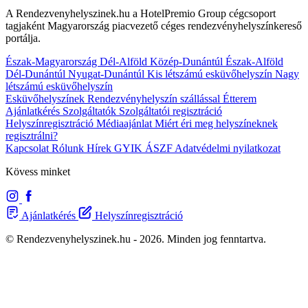
A Rendezvenyhelyszinek.hu a HotelPremio Group cégcsoport
tagjaként Magyarország piacvezető céges rendezvényhelyszínkereső
portálja.
Észak-Magyarország
Dél-Alföld
Közép-Dunántúl
Észak-Alföld
Dél-Dunántúl
Nyugat-Dunántúl
Kis létszámú esküvőhelyszín
Nagy
létszámú esküvőhelyszín
Esküvőhelyszínek
Rendezvényhelyszín szállással
Étterem
Ajánlatkérés
Szolgáltatók
Szolgáltatói regisztráció
Helyszínregisztráció
Médiaajánlat
Miért éri meg helyszíneknek
regisztrálni?
Kapcsolat
Rólunk
Hírek
GYIK
ÁSZF
Adatvédelmi nyilatkozat
Kövess minket
Ajánlatkérés
Helyszínregisztráció
© Rendezvenyhelyszinek.hu - 2026. Minden jog fenntartva.