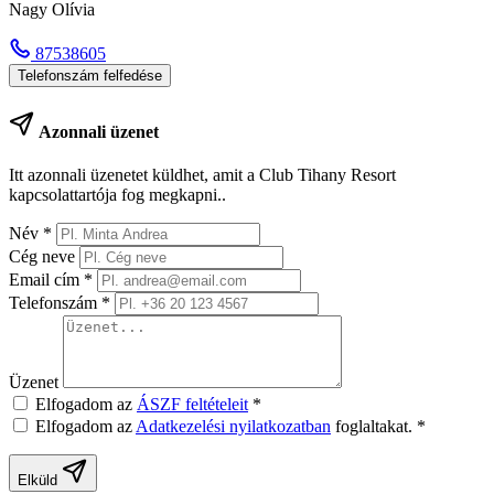
Nagy Olívia
87538605
Telefonszám felfedése
Azonnali üzenet
Itt azonnali üzenetet küldhet, amit a Club Tihany Resort
kapcsolattartója fog megkapni..
Név
*
Cég neve
Email cím
*
Telefonszám
*
Üzenet
Elfogadom az
ÁSZF feltételeit
*
Elfogadom az
Adatkezelési nyilatkozatban
foglaltakat.
*
Elküld