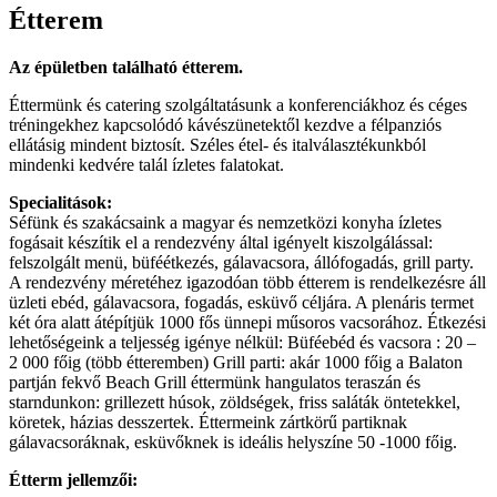
Étterem
Az épületben található étterem.
Éttermünk és catering szolgáltatásunk a konferenciákhoz és céges
tréningekhez kapcsolódó kávészünetektől kezdve a félpanziós
ellátásig mindent biztosít. Széles étel- és italválasztékunkból
mindenki kedvére talál ízletes falatokat.
Specialitások:
Séfünk és szakácsaink a magyar és nemzetközi konyha ízletes
fogásait készítik el a rendezvény által igényelt kiszolgálással:
felszolgált menü, büféétkezés, gálavacsora, állófogadás, grill party.
A rendezvény méretéhez igazodóan több étterem is rendelkezésre áll
üzleti ebéd, gálavacsora, fogadás, esküvő céljára. A plenáris termet
két óra alatt átépítjük 1000 fős ünnepi műsoros vacsorához. Étkezési
lehetőségeink a teljesség igénye nélkül: Büféebéd és vacsora : 20 –
2 000 főig (több étteremben) Grill parti: akár 1000 főig a Balaton
partján fekvő Beach Grill éttermünk hangulatos teraszán és
starndunkon: grillezett húsok, zöldségek, friss saláták öntetekkel,
köretek, házias desszertek. Éttermeink zártkörű partiknak
gálavacsoráknak, esküvőknek is ideális helyszíne 50 -1000 főig.
Étterm jellemzői: