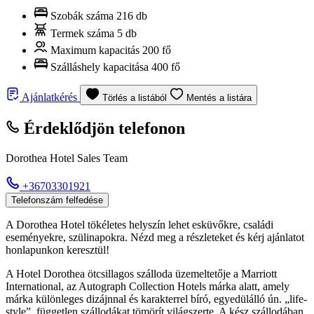
Szobák száma
216 db
Termek száma
5 db
Maximum kapacitás
200 fő
Szálláshely kapacitása
400 fő
Ajánlatkérés
Törlés a listából
Mentés a listára
Érdeklődjön telefonon
Dorothea Hotel Sales Team
+36703301921
Telefonszám felfedése
A Dorothea Hotel tökéletes helyszín lehet esküvőkre, családi
eseményekre, szülinapokra. Nézd meg a részleteket és kérj ajánlatot
honlapunkon keresztül!
A Hotel Dorothea ötcsillagos szálloda üzemeltetője a Marriott
International, az Autograph Collection Hotels márka alatt, amely
márka különleges dizájnnal és karakterrel bíró, egyedülálló ún. „life-
style”, független szállodákat tömörít világszerte. A kész szállodában