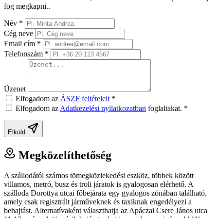
fog megkapni..
Név
*
Cég neve
Email cím
*
Telefonszám
*
Üzenet
Elfogadom az
ÁSZF feltételeit
*
Elfogadom az
Adatkezelési nyilatkozatban
foglaltakat.
*
Elküld
Megközelíthetőség
A szállodától számos tömegközlekedési eszköz, többek között
villamos, metró, busz és troli járatok is gyalogosan elérhető. A
szálloda Dorottya utcai főbejárata egy gyalogos zónában található,
amely csak regisztrált járműveknek és taxiknak engedélyezi a
behajtást. Alternatívaként választhatja az Apáczai Csere János utca