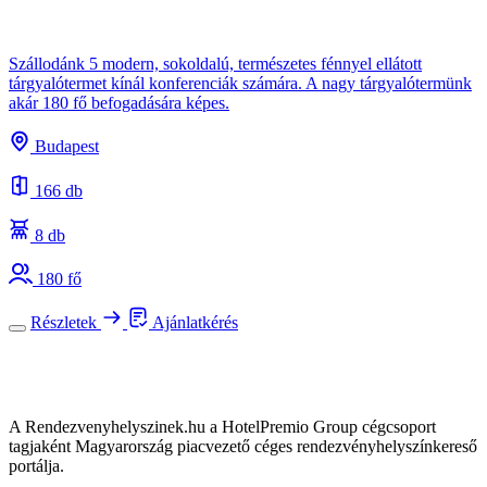
Szállodánk 5 modern, sokoldalú, természetes fénnyel ellátott
tárgyalótermet kínál konferenciák számára. A nagy tárgyalótermünk
akár 180 fő befogadására képes.
Budapest
166 db
8 db
180 fő
Részletek
Ajánlatkérés
A Rendezvenyhelyszinek.hu a HotelPremio Group cégcsoport
tagjaként Magyarország piacvezető céges rendezvényhelyszínkereső
portálja.