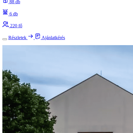
88 db
6 db
220 fő
Részletek
Ajánlatkérés