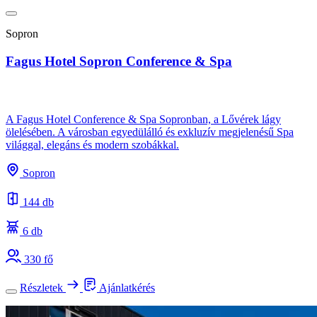
Sopron
Fagus Hotel Sopron Conference & Spa
A Fagus Hotel Conference & Spa Sopronban, a Lővérek lágy
ölelésében. A városban egyedülálló és exkluzív megjelenésű Spa
világgal, elegáns és modern szobákkal.
Sopron
144 db
6 db
330 fő
Részletek
Ajánlatkérés