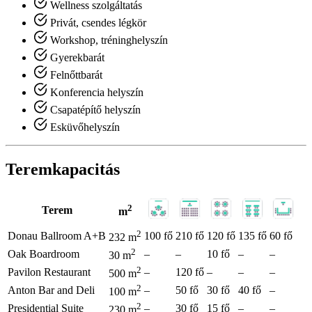
Wellness szolgáltatás
Privát, csendes légkör
Workshop, tréninghelyszín
Gyerekbarát
Felnőttbarát
Konferencia helyszín
Csapatépítő helyszín
Esküvőhelyszín
Teremkapacitás
2
Terem
m
2
Donau Ballroom A+B
100 fő
210 fő
120 fő
135 fő
60 fő
232 m
2
Oak Boardroom
–
–
10 fő
–
–
30 m
2
Pavilon Restaurant
–
120 fő
–
–
–
500 m
2
Anton Bar and Deli
–
50 fő
30 fő
40 fő
–
100 m
2
Presidential Suite
–
30 fő
15 fő
–
–
230 m