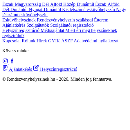
Észak-Magyarország
Dél-Alföld
Közép-Dunántúl
Észak-Alföld
Dél-Dunántúl
Nyugat-Dunántúl
Kis létszámú esküvőhelyszín
Nagy
létszámú esküvőhelyszín
Esküvőhelyszínek
Rendezvényhelyszín szállással
Étterem
Ajánlatkérés
Szolgáltatók
Szolgáltatói regisztráció
Helyszínregisztráció
Médiaajánlat
Miért éri meg helyszíneknek
regisztrálni?
Kapcsolat
Rólunk
Hírek
GYIK
ÁSZF
Adatvédelmi nyilatkozat
Kövess minket
Ajánlatkérés
Helyszínregisztráció
© Rendezvenyhelyszinek.hu - 2026. Minden jog fenntartva.