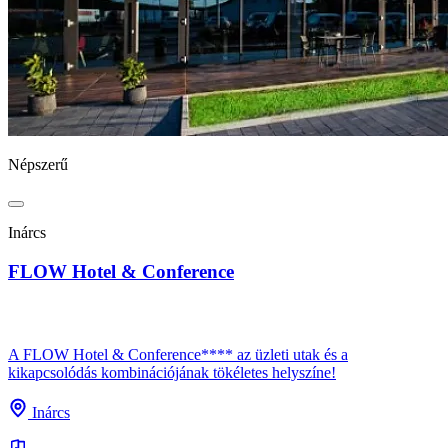
Népszerű
Inárcs
FLOW Hotel & Conference
A FLOW Hotel & Conference**** az üzleti utak és a
kikapcsolódás kombinációjának tökéletes helyszíne!
Inárcs