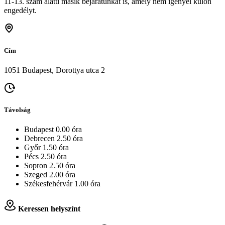
11-13. szám alatti másik bejáratunkat is, amely nem igényel külön
engedélyt.
Cím
1051 Budapest, Dorottya utca 2
Távolság
Budapest 0.00 óra
Debrecen 2.50 óra
Győr 1.50 óra
Pécs 2.50 óra
Sopron 2.50 óra
Szeged 2.00 óra
Székesfehérvár 1.00 óra
Keressen helyszínt