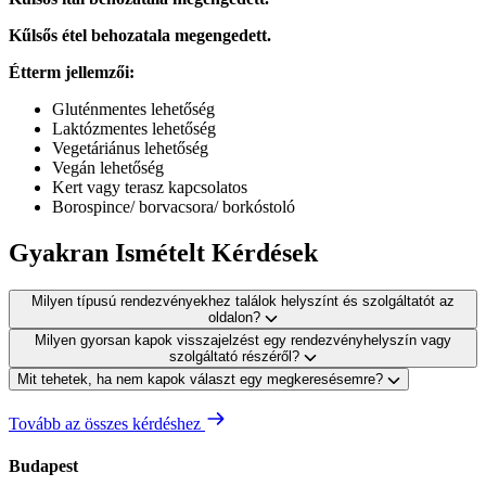
Kűlsős étel behozatala megengedett.
Étterm jellemzői:
Gluténmentes lehetőség
Laktózmentes lehetőség
Vegetáriánus lehetőség
Vegán lehetőség
Kert vagy terasz kapcsolatos
Borospince/ borvacsora/ borkóstoló
Gyakran Ismételt Kérdések
Milyen típusú rendezvényekhez találok helyszínt és szolgáltatót az
oldalon?
Milyen gyorsan kapok visszajelzést egy rendezvényhelyszín vagy
szolgáltató részéről?
Mit tehetek, ha nem kapok választ egy megkeresésemre?
Tovább az összes kérdéshez
Budapest