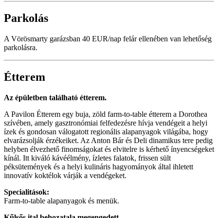
Parkolás
A Vörösmarty garázsban 40 EUR/nap felár ellenében van lehetőség
parkolásra.
Étterem
Az épületben található étterem.
A Pavilon Étterem egy buja, zöld farm-to-table étterem a Dorothea
szívében, amely gasztronómiai felfedezésre hívja vendégeit a helyi
ízek és gondosan válogatott regionális alapanyagok világába, hogy
elvarázsolják érzékeiket. Az Anton Bár és Deli dinamikus tere pedig
helyben élvezhető finomságokat és elvitelre is kérhető ínyencségeket
kínál. Itt kiváló kávéélmény, ízletes falatok, frissen sült
péksütemények és a helyi kulináris hagyományok által ihletett
innovatív koktélok várják a vendégeket.
Specialitások:
Farm-to-table alapanyagok és menük.
Kűlsős ital behozatala megengedett.