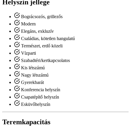
Helyszín jellege
Bográcsozós, grillezős
Modern
Elegáns, exkluzív
Családias, kötetlen hangulatú
Természet, erdő közeli
Vízparti
Szabadtéri/kertkapcsolatos
Kis létszámú
Nagy létszámú
Gyerekbarát
Konferencia helyszín
Csapatépítő helyszín
Esküvőhelyszín
Teremkapacitás