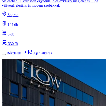
ölelésében. A városban egyedülálló és exkluzív megjelenésű Spa
világgal, elegáns és modern szobákkal.
Sopron
144 db
6 db
330 fő
Részletek
Ajánlatkérés