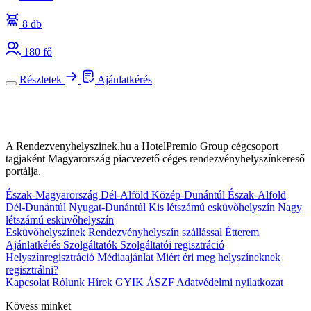
8 db
180 fő
Részletek
Ajánlatkérés
A Rendezvenyhelyszinek.hu a HotelPremio Group cégcsoport
tagjaként Magyarország piacvezető céges rendezvényhelyszínkereső
portálja.
Észak-Magyarország
Dél-Alföld
Közép-Dunántúl
Észak-Alföld
Dél-Dunántúl
Nyugat-Dunántúl
Kis létszámú esküvőhelyszín
Nagy
létszámú esküvőhelyszín
Esküvőhelyszínek
Rendezvényhelyszín szállással
Étterem
Ajánlatkérés
Szolgáltatók
Szolgáltatói regisztráció
Helyszínregisztráció
Médiaajánlat
Miért éri meg helyszíneknek
regisztrálni?
Kapcsolat
Rólunk
Hírek
GYIK
ÁSZF
Adatvédelmi nyilatkozat
Kövess minket