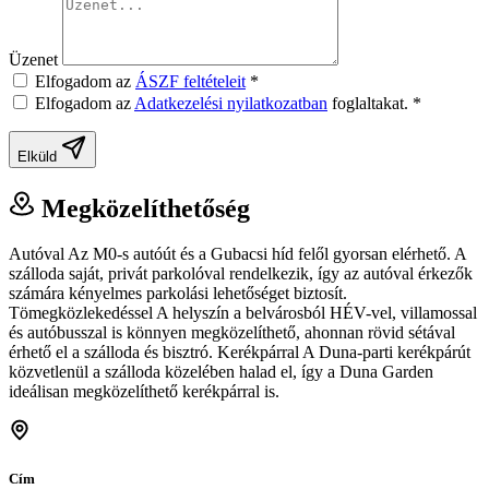
Üzenet
Elfogadom az
ÁSZF feltételeit
*
Elfogadom az
Adatkezelési nyilatkozatban
foglaltakat.
*
Elküld
Megközelíthetőség
Autóval Az M0-s autóút és a Gubacsi híd felől gyorsan elérhető. A
szálloda saját, privát parkolóval rendelkezik, így az autóval érkezők
számára kényelmes parkolási lehetőséget biztosít.
Tömegközlekedéssel A helyszín a belvárosból HÉV-vel, villamossal
és autóbusszal is könnyen megközelíthető, ahonnan rövid sétával
érhető el a szálloda és bisztró. Kerékpárral A Duna-parti kerékpárút
közvetlenül a szálloda közelében halad el, így a Duna Garden
ideálisan megközelíthető kerékpárral is.
Cím