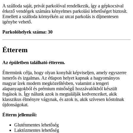
A szálloda saját, privát parkolóval rendelkezik, így a gépkocsival
érkező vendégek számára kényelmes parkolási lehetőséget biztosít.
Emellett a szálloda környékén az utcai parkolás is díjmentesen
igénybe vehető.
Parkolóhelyek száma: 30
Étterem
Az épületben található étterem.
Éttermünk célja, hogy olyan konyhát képviseljen, amely egyszerre
ismerős és izgalmas. Az étlapon helyet kapnak a hagyományos
magyar ízek modern megközelítésben, valamint a tengeri
alapanyagokból és prémium minőségű hozzávalókból készült
fogások is. Így nálunk azok is megtalálják kedvenceiket, akik
klasszikus élményre vágynak, és azok is, akik szívesen kóstolnak
újdonságokat.
Étterm jellemzői:
Gluténmentes lehetőség
Laktózmentes lehetőség