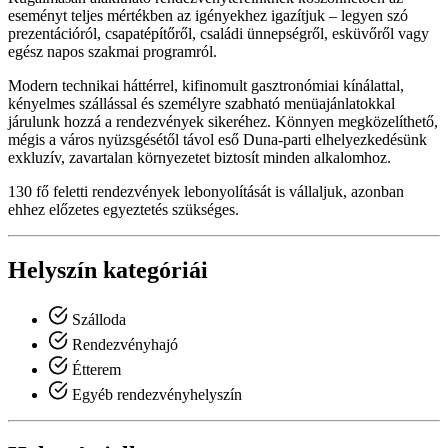
eseményt teljes mértékben az igényekhez igazítjuk – legyen szó
prezentációról, csapatépítőről, családi ünnepségről, esküvőről vagy
egész napos szakmai programról.
Modern technikai háttérrel, kifinomult gasztronómiai kínálattal,
kényelmes szállással és személyre szabható menüajánlatokkal
járulunk hozzá a rendezvények sikeréhez. Könnyen megközelíthető,
mégis a város nyüzsgésétől távol eső Duna-parti elhelyezkedésünk
exkluzív, zavartalan környezetet biztosít minden alkalomhoz.
130 fő feletti rendezvények lebonyolítását is vállaljuk, azonban
ehhez előzetes egyeztetés szükséges.
Helyszín kategóriái
Szálloda
Rendezvényhajó
Étterem
Egyéb rendezvényhelyszín