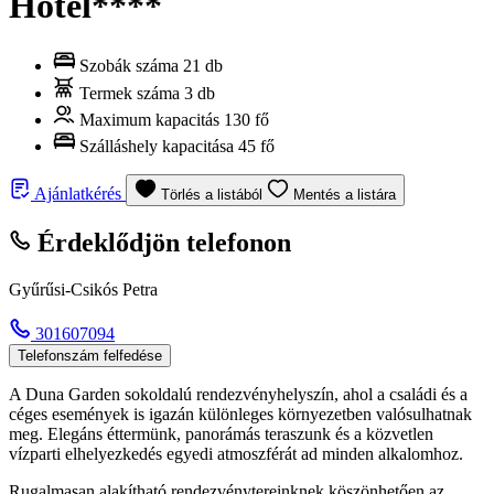
Hotel****
Szobák száma
21 db
Termek száma
3 db
Maximum kapacitás
130 fő
Szálláshely kapacitása
45 fő
Ajánlatkérés
Törlés a listából
Mentés a listára
Érdeklődjön telefonon
Gyűrűsi-Csikós Petra
301607094
Telefonszám felfedése
A Duna Garden sokoldalú rendezvényhelyszín, ahol a családi és a
céges események is igazán különleges környezetben valósulhatnak
meg. Elegáns éttermünk, panorámás teraszunk és a közvetlen
vízparti elhelyezkedés egyedi atmoszférát ad minden alkalomhoz.
Rugalmasan alakítható rendezvénytereinknek köszönhetően az