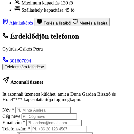
Maximum kapacitás
130 fő
Szálláshely kapacitása
45 fő
Ajánlatkérés
Törlés a listából
Mentés a listára
Érdeklődjön telefonon
Gyűrűsi-Csikós Petra
301607094
Telefonszám felfedése
Azonnali üzenet
Itt azonnali üzenetet küldhet, amit a Duna Garden Bisztró és
Hotel**** kapcsolattartója fog megkapni..
Név
*
Cég neve
Email cím
*
Telefonszám
*