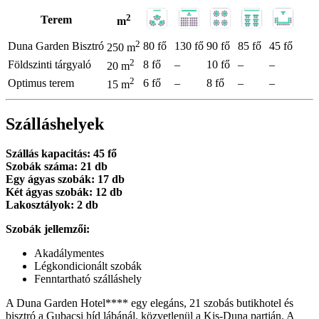
2
Terem
m
2
Duna Garden Bisztró
80 fő
130 fő
90 fő
85 fő
45 fő
250 m
2
Földszinti tárgyaló
8 fő
–
10 fő
–
–
20 m
2
Optimus terem
6 fő
–
8 fő
–
–
15 m
Szálláshelyek
Szállás kapacitás: 45 fő
Szobák száma: 21 db
Egy ágyas szobák: 17 db
Két ágyas szobák: 12 db
Lakosztályok: 2 db
Szobák jellemzői:
Akadálymentes
Légkondicionált szobák
Fenntartható szálláshely
A Duna Garden Hotel**** egy elegáns, 21 szobás butikhotel és
bisztró a Gubacsi híd lábánál, közvetlenül a Kis-Duna partján. A