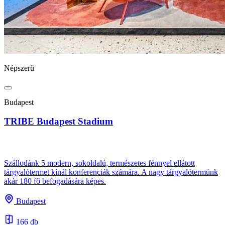
Népszerű
Budapest
TRIBE Budapest Stadium
Szállodánk 5 modern, sokoldalú, természetes fénnyel ellátott
tárgyalótermet kínál konferenciák számára. A nagy tárgyalótermünk
akár 180 fő befogadására képes.
Budapest
166 db