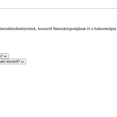
esslétesítményeinek, korszerű fitneszközpontjának és a balneoterápia és
on?
tató részéről?