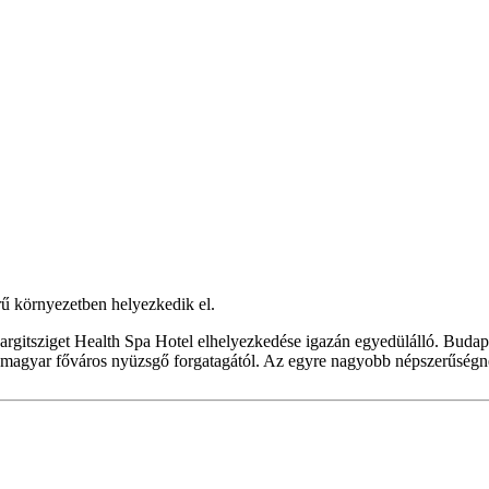
ű környezetben helyezkedik el.
itsziget Health Spa Hotel elhelyezkedése igazán egyedülálló. Budapes
ó a magyar főváros nyüzsgő forgatagától. Az egyre nagyobb népszerűség