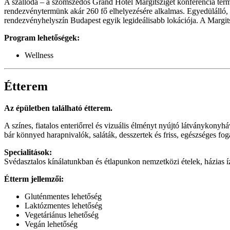
A szálloda – a szomszédos Grand Hotel Margitsziget konferencia termei
rendezvénytermünk akár 260 fő elhelyezésére alkalmas. Egyedülálló, ro
rendezvényhelyszín Budapest egyik legideálisabb lokációja. A Margits
Program lehetőségek:
Wellness
Étterem
Az épületben található étterem.
A színes, fiatalos enteriőrrel és vizuális élményt nyújtó látványkony
bár könnyed harapnivalók, saláták, desszertek és friss, egészséges fogá
Specialitások:
Svédasztalos kínálatunkban és étlapunkon nemzetközi ételek, házias íz
Étterm jellemzői:
Gluténmentes lehetőség
Laktózmentes lehetőség
Vegetáriánus lehetőség
Vegán lehetőség