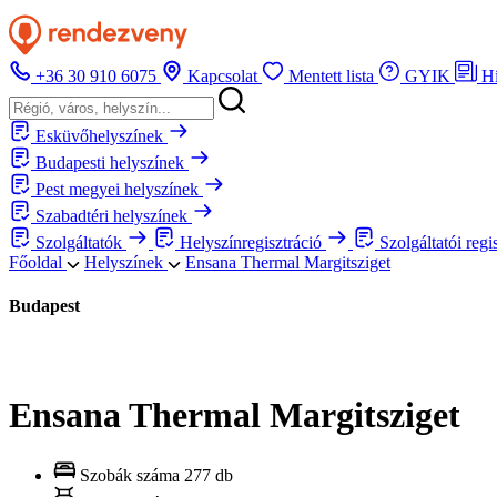
+36 30 910 6075
Kapcsolat
Mentett lista
GYIK
H
Esküvőhelyszínek
Budapesti helyszínek
Pest megyei helyszínek
Szabadtéri helyszínek
Szolgáltatók
Helyszínregisztráció
Szolgáltatói regi
Főoldal
Helyszínek
Ensana Thermal Margitsziget
Budapest
Ensana Thermal Margitsziget
Szobák száma
277 db