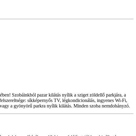
! Szobáinkból pazar kilátás nyílik a sziget zöldellő parkjára, a
lszereltsége: síkképernyős TV, légkondicionálás, ingyenes Wi-Fi,
ra vagy a gyönyörű parkra nyílik kilátás. Minden szoba nemdohányzó.