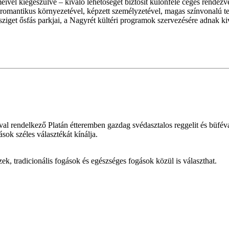
vel kiegészülve – kiváló lehetőséget biztosít különféle céges rendezvé
mantikus környezetével, képzett személyzetével, magas színvonalú techni
ziget ősfás parkjai, a Nagyrét kültéri programok szervezésére adnak kiv
hával rendelkező Platán étteremben gazdag svédasztalos reggelit és büfév
sok széles választékát kínálja.
ek, tradicionális fogások és egészséges fogások közül is választhat.