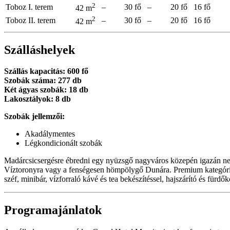
2
Toboz I. terem
–
30 fő
–
20 fő
16 fő
42 m
2
Toboz II. terem
–
30 fő
–
20 fő
16 fő
42 m
Szálláshelyek
Szállás kapacitás: 600 fő
Szobák száma: 277 db
Két ágyas szobák: 18 db
Lakosztályok: 8 db
Szobák jellemzői:
Akadálymentes
Légkondicionált szobák
Madárcsicsergésre ébredni egy nyüzsgő nagyváros közepén igazán nem 
Víztoronyra vagy a fenségesen hömpölygő Dunára. Premium kategóriás
széf, minibár, vízforraló kávé és tea bekészítéssel, hajszárító és f
Programajánlatok