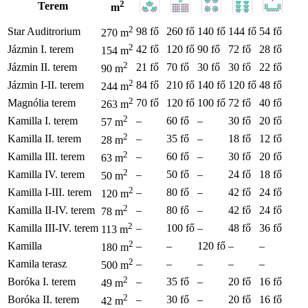
2
Terem
m
2
Star Auditrorium
98 fő
260 fő
140 fő
144 fő
54 fő
270 m
2
Jázmin I. terem
42 fő
120 fő
90 fő
72 fő
28 fő
154 m
2
Jázmin II. terem
21 fő
70 fő
30 fő
30 fő
22 fő
90 m
2
Jázmin I-II. terem
84 fő
210 fő
140 fő
120 fő
48 fő
244 m
2
Magnólia terem
70 fő
120 fő
100 fő
72 fő
40 fő
263 m
2
Kamilla I. terem
–
60 fő
–
30 fő
20 fő
57 m
2
Kamilla II. terem
–
35 fő
–
18 fő
12 fő
28 m
2
Kamilla III. terem
–
60 fő
–
30 fő
20 fő
63 m
2
Kamilla IV. terem
–
50 fő
–
24 fő
18 fő
50 m
2
Kamilla I-III. terem
–
80 fő
–
42 fő
24 fő
120 m
2
Kamilla II-IV. terem
–
80 fő
–
42 fő
24 fő
78 m
2
Kamilla III-IV. terem
–
100 fő
–
48 fő
36 fő
113 m
2
Kamilla
–
–
120 fő
–
–
180 m
2
Kamila terasz
–
–
–
–
–
500 m
2
Boróka I. terem
–
35 fő
–
20 fő
16 fő
49 m
2
Boróka II. terem
–
30 fő
–
20 fő
16 fő
42 m