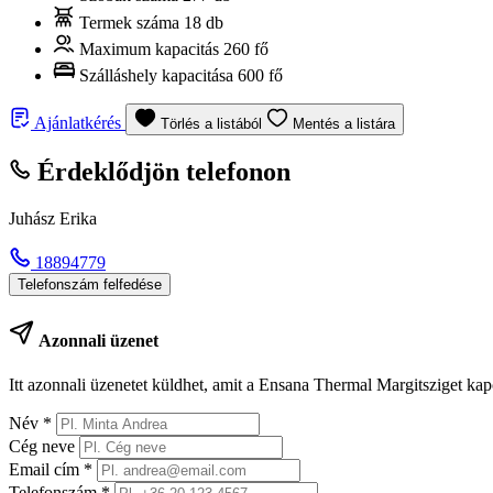
Termek száma
18 db
Maximum kapacitás
260 fő
Szálláshely kapacitása
600 fő
Ajánlatkérés
Törlés a listából
Mentés a listára
Érdeklődjön telefonon
Juhász Erika
18894779
Telefonszám felfedése
Azonnali üzenet
Itt azonnali üzenetet küldhet, amit a Ensana Thermal Margitsziget kap
Név
*
Cég neve
Email cím
*
Telefonszám
*