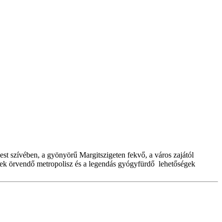
t szívében, a gyönyörű Margitszigeten fekvő, a város zajától
nek örvendő metropolisz és a legendás gyógyfürdő lehetőségek