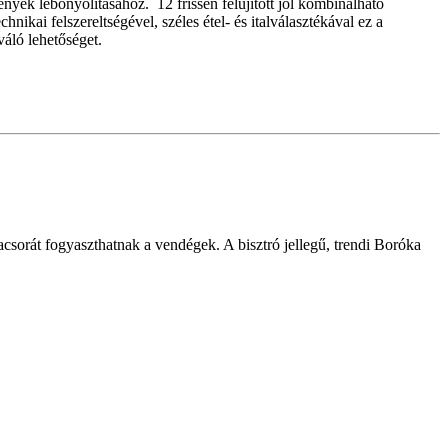
nyek lebonyolításához. 12 frissen felújított jól kombinálható
kai felszereltségével, széles étel- és italválasztékával ez a
áló lehetőséget.
acsorát fogyaszthatnak a vendégek. A bisztró jellegű, trendi Boróka