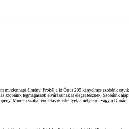
mindennapi élmény. Próbálja ki Ön is 285 kényelmes szobánk egyikében
 szobáink legmagasabb elvárásainak is eleget tesznek. Szobáink alapfe
ürdőköpeny. Minden szoba rendelkezik erkéllyel, amelyekről vagy a Duná