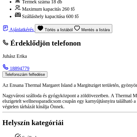
Termek száma
18 db
Maximum kapacitás
260 fő
Szálláshely kapacitása
600 fő
Ajánlatkérés
Törlés a listából
Mentés a listára
Érdeklődjön telefonon
Juhász Erika
18894779
Telefonszám felfedése
Az Ensana Thermal Margaret Island a Margitsziget területén, gyönyör
Nagyvárosi szálloda és gyógyközpont a zöldövezetben. A Thermal Marg
elszigetelt wellnessparadicsom csupán egy karnyújtásnyira találhat
végtelen tárházát kínálja Önnek.
Helyszín kategóriái