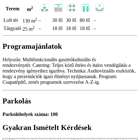
2
Terem
m
2
Loft tér
–
30 fő
30 fő
80 fő
–
130 m
2
Tárgyaló
–
18 fő
18 fő
18 fő
–
25 m
Programajánlatok
Helyszín: Multifunkcionális gasztrókulturális és
rendezvénytér. Catering: Teljes körű ételes és italos vendéglátás a
rendezvény igényeihez igazítva. Technika: Audiovizuális eszközök,
hogy a prezentációk igazi élményt nyújtassanak. Program:
Csapatépítő, zenés programok szervezése A-Z-ig.
Parkolás
Parkolóhelyek száma: 100
Gyakran Ismételt Kérdések