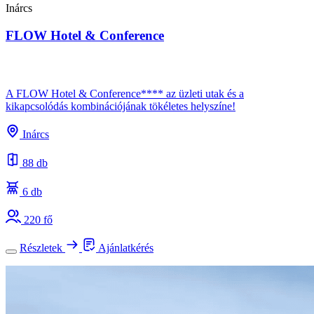
Inárcs
FLOW Hotel & Conference
A FLOW Hotel & Conference**** az üzleti utak és a
kikapcsolódás kombinációjának tökéletes helyszíne!
Inárcs
88 db
6 db
220 fő
Részletek
Ajánlatkérés