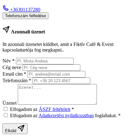
+36301137280
Telefonszám felfedése
Azonnali üzenet
Itt azonnali üzenetet küldhet, amit a Fiktív Café & Event
kapcsolattartója fog megkapni..
Név
*
Cég neve
Email cím
*
Telefonszám
*
Üzenet
Elfogadom az
ÁSZF feltételeit
*
Elfogadom az
Adatkezelési nyilatkozatban
foglaltakat.
*
Elküld