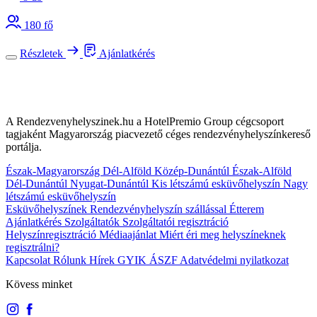
180 fő
Részletek
Ajánlatkérés
A Rendezvenyhelyszinek.hu a HotelPremio Group cégcsoport
tagjaként Magyarország piacvezető céges rendezvényhelyszínkereső
portálja.
Észak-Magyarország
Dél-Alföld
Közép-Dunántúl
Észak-Alföld
Dél-Dunántúl
Nyugat-Dunántúl
Kis létszámú esküvőhelyszín
Nagy
létszámú esküvőhelyszín
Esküvőhelyszínek
Rendezvényhelyszín szállással
Étterem
Ajánlatkérés
Szolgáltatók
Szolgáltatói regisztráció
Helyszínregisztráció
Médiaajánlat
Miért éri meg helyszíneknek
regisztrálni?
Kapcsolat
Rólunk
Hírek
GYIK
ÁSZF
Adatvédelmi nyilatkozat
Kövess minket