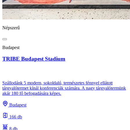
Népszerű
Budapest
TRIBE Budapest Stadium
Szállodánk 5 modern, sokoldalú, természetes fénnyel ellátott
tárgyalótermet kínál konferenciák számára. A nagy tárgyalótermünk
akár 180 fő befogadására képes.
Budapest
166 db
8 db