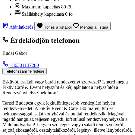
Maximum kapacitás
80 fő
Szálláshely kapacitása
0 fő
Ajánlatkérés
Törlés a listából
Mentés a listára
Érdeklődjön telefonon
Budai Gábor
+36301137280
Telefonszám felfedése
Esküvőt, családi vagy baráti rendezvényt szervezel? Ismerd meg a
Fiktív Café & Event helyszínt és kérj ajánlatot a helyszíntől a
Rendezvényhelyszínek.hu-n!
Tartsd Budapest egyik legkülönlegesebb vendéglátó helyén
rendezvényedet! A Fiktív Event & Cafe 130 m2-en, 8m-es
belmagassággal, saját konyhával és pulttal rendelkezik. Magával
ragadó hangulat, teljesen egyedi, loft stílusú rendezvényhelyszín a
Malomudvarban! Legyen szó céges vagy családi rendezvényről,
sajtótájékoztatóról, osztálytalálkozóról, legény-, illetve lánybúcsúról,