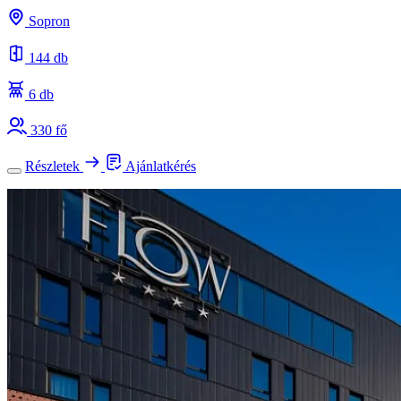
Sopron
144 db
6 db
330 fő
Részletek
Ajánlatkérés