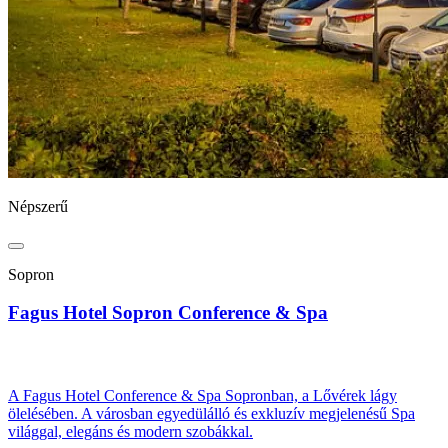
Népszerű
Sopron
Fagus Hotel Sopron Conference & Spa
A Fagus Hotel Conference & Spa Sopronban, a Lővérek lágy
ölelésében. A városban egyedülálló és exkluzív megjelenésű Spa
világgal, elegáns és modern szobákkal.