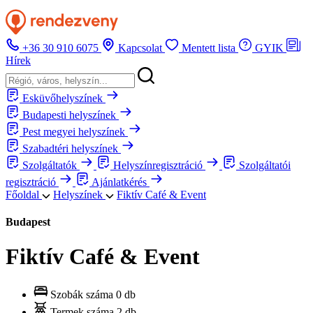
+36 30 910 6075
Kapcsolat
Mentett lista
GYIK
Hírek
Esküvőhelyszínek
Budapesti helyszínek
Pest megyei helyszínek
Szabadtéri helyszínek
Szolgáltatók
Helyszínregisztráció
Szolgáltatói
regisztráció
Ajánlatkérés
Főoldal
Helyszínek
Fiktív Café & Event
Budapest
Fiktív Café & Event
Szobák száma
0 db
Termek száma
2 db