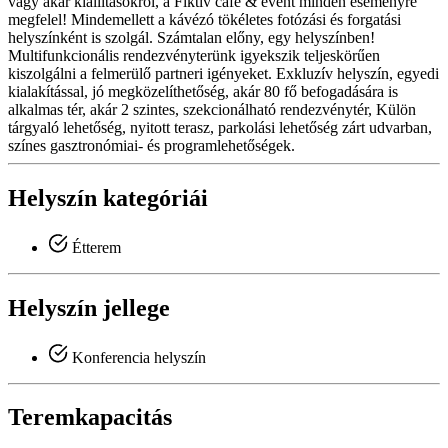
vagy akár kiállításokról, a Fiktív cafe & event minden eseményre
megfelel! Mindemellett a kávézó tökéletes fotózási és forgatási
helyszínként is szolgál. Számtalan előny, egy helyszínben!
Multifunkcionális rendezvényterünk igyekszik teljeskörűen
kiszolgálni a felmerülő partneri igényeket. Exkluzív helyszín, egyedi
kialakítással, jó megközelíthetőség, akár 80 fő befogadására is
alkalmas tér, akár 2 szintes, szekcionálható rendezvénytér, Külön
tárgyaló lehetőség, nyitott terasz, parkolási lehetőség zárt udvarban,
színes gasztronómiai- és programlehetőségek.
Helyszín kategóriái
Étterem
Helyszín jellege
Konferencia helyszín
Teremkapacitás