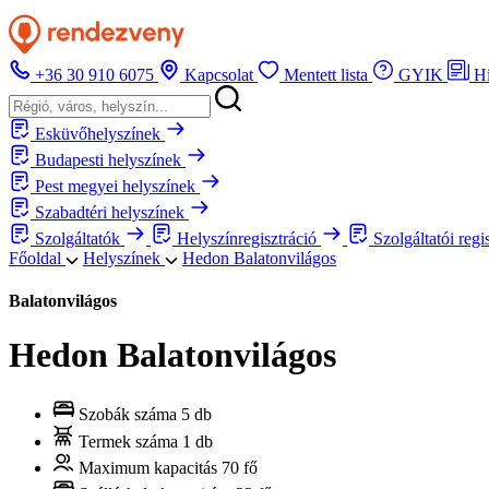
+36 30 910 6075
Kapcsolat
Mentett lista
GYIK
H
Esküvőhelyszínek
Budapesti helyszínek
Pest megyei helyszínek
Szabadtéri helyszínek
Szolgáltatók
Helyszínregisztráció
Szolgáltatói regi
Főoldal
Helyszínek
Hedon Balatonvilágos
Balatonvilágos
Hedon Balatonvilágos
Szobák száma
5 db
Termek száma
1 db
Maximum kapacitás
70 fő