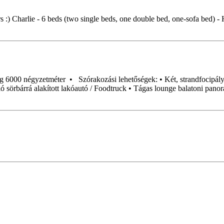
 :) Charlie - 6 beds (two single beds, one double bed, one-sofa bed) -
eg 6000 négyzetméter • Szórakozási lehetőségek: • Két, strandfocipály
 sörbárrá alakított lakóautó / Foodtruck • Tágas lounge balatoni pano