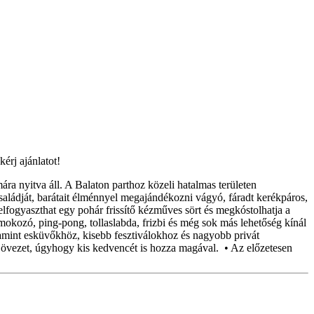
érj ajánlatot!
 nyitva áll. A Balaton parthoz közeli hatalmas területen
saládját, barátait élménnyel megajándékozni vágyó, fáradt kerékpáros,
fogyaszthat egy pohár frissítő kézműves sört és megkóstolhatja a
kozó, ping-pong, tollaslabda, frizbi és még sok más lehetőség kínál
lamint esküvőkhöz, kisebb fesztiválokhoz és nagyobb privát
övezet, úgyhogy kis kedvencét is hozza magával. • Az előzetesen