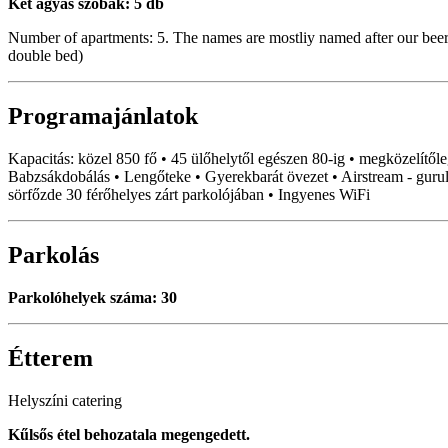
Két ágyas szobák: 5 db
Number of apartments: 5. The names are mostliy named after our beers
double bed)
Programajánlatok
Kapacitás: közel 850 fő • 45 ülőhelytől egészen 80-ig • megközelítől
Babzsákdobálás • Lengőteke • Gyerekbarát övezet • Airstream - guruló
sörfőzde 30 férőhelyes zárt parkolójában • Ingyenes WiFi
Parkolás
Parkolóhelyek száma: 30
Étterem
Helyszíni catering
Kűlsős étel behozatala megengedett.