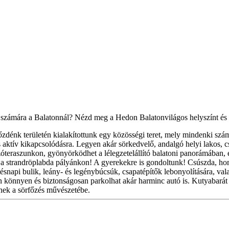
számára a Balatonnál? Nézd meg a Hedon Balatonvilágos helyszínt és k
 területén kialakítottunk egy közösségi teret, mely mindenki számára
s aktív kikapcsolódásra. Legyen akár sörkedvelő, andalgó helyi lakos, c
teraszunkon, gyönyörködhet a lélegzetelállító balatoni panorámában, el
 strandröplabda pályánkon! A gyerekekre is gondoltunk! Csúszda, homo
tésnapi bulik, leány- és legénybúcsúk, csapatépítők lebonyolítására, va
könnyen és biztonságosan parkolhat akár harminc autó is. Kutyabarát 
tnek a sörfőzés művészetébe.