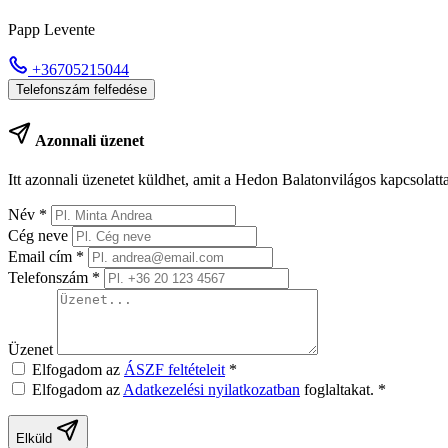
Papp Levente
+36705215044
Telefonszám felfedése
Azonnali üzenet
Itt azonnali üzenetet küldhet, amit a Hedon Balatonvilágos kapcsolatt
Név
*
Cég neve
Email cím
*
Telefonszám
*
Üzenet
Elfogadom az
ÁSZF feltételeit
*
Elfogadom az
Adatkezelési nyilatkozatban
foglaltakat.
*
Elküld