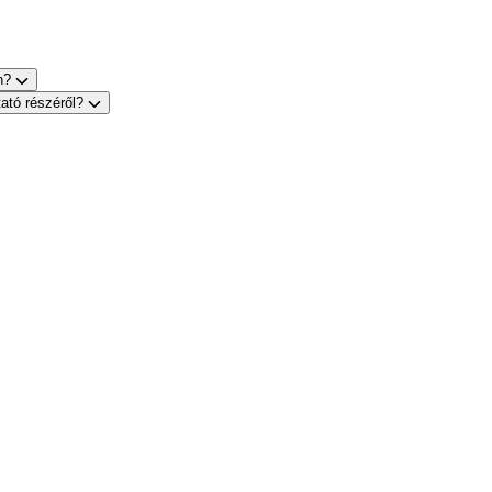
on?
tató részéről?