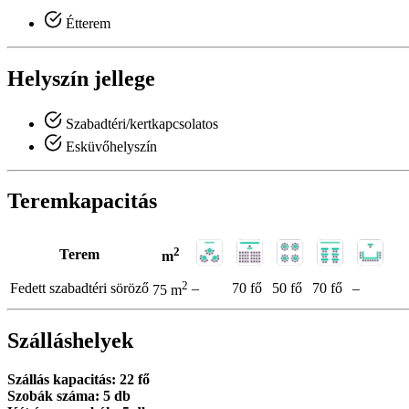
Étterem
Helyszín jellege
Szabadtéri/kertkapcsolatos
Esküvőhelyszín
Teremkapacitás
2
Terem
m
2
Fedett szabadtéri söröző
–
70 fő
50 fő
70 fő
–
75 m
Szálláshelyek
Szállás kapacitás: 22 fő
Szobák száma: 5 db