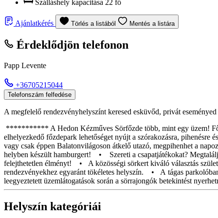
Szálláshely kapacitása
22 fő
Ajánlatkérés
Törlés a listából
Mentés a listára
Érdeklődjön telefonon
Papp Levente
+36705215044
Telefonszám felfedése
A megfelelő rendezvényhelyszínt keresed esküvőd, privát eseményed 
*********** A Hedon Kézműves Sörfőzde több, mint egy üzem! Főzdénk
elhelyezkedő főzdepark lehetőséget nyújt a szórakozásra, pihenésre é
vagy csak éppen Balatonvilágoson átkelő utazó, megpihenhet a napozó
helyben készült hamburgert! • Szereti a csapatjátékokat? Megtalálja
felejthetetlen élményt! • A közösségi sörkert kiváló választás szüle
rendezvényekhez egyaránt tökéletes helyszín. • A tágas parkolóban 
leegyeztetett üzemlátogatások során a sörrajongók betekintést nyerhe
Helyszín kategóriái