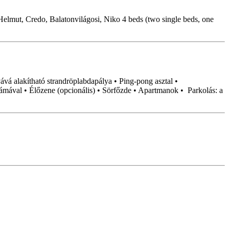
 Helmut, Credo, Balatonvilágosi, Niko 4 beds (two single beds, one
ává alakítható strandröplabdapálya • Ping-pong asztal •
rámával • Élőzene (opcionális) • Sörfőzde • Apartmanok • Parkolás: a