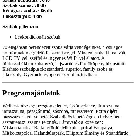
Szobák száma: 70 db
Két ágyas szobák: 66 db
Lakosztályok: 4 db
Szobák jellemzői:
Légkondicionált szobák
70 elegánsan berendezett szoba várja vendégeinket, 4 csillagos
komfortnak megfelelő felszereltséggel. Minden szoba klimatizált,
LCD TV-vel, széffel és ingyenes Wi-Fi-vel ellátott. A
fürdőszobákban zuhanyzó, hajszárító és fürdőköpeny biztosított.
Elérhető szobatípusok: standard, superior, family szoba és
lakosztály. Gyermekágy igény szerint biztosítható.
Programajánlatok
Wellness részleg: pezsgőmedence, úszómedence, finn szauna,
infraszauna, pezsgőfürdő, sószoba, fitnessterem. Extra díjért
masszázs is igényelhető. Szabadidős lehetőségek a helyszínen:
asztalitenisz, szauna felöntés. Látnivalók a közelben:
Miskolctapolcai Barlangfürdő, Miskolctapolcai Bobpálya,
Miskolctapolcai Kalandtúrapark, Ellipsum Élmény és Strandfürdő,