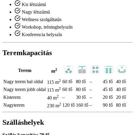
Kis létszámú
Nagy létszámú
Wellness szolgáltatás
Workshop, tréninghelyszín
Konferencia helyszín
Teremkapacitás
2
Terem
m
2
Nagy terem bal oldal
60 fő
80 fő
–
45 fő
40 fő
115 m
2
Nagy terem jobb oldal
60 fő
80 fő
–
45 fő
40 fő
115 m
2
Kisterem
–
30 fő
–
20 fő
20 fő
40 m
2
Nagyterem
120 fő
160 fő
–
90 fő
80 fő
230 m
Szálláshelyek
Szállás kapacitás: 70 fő