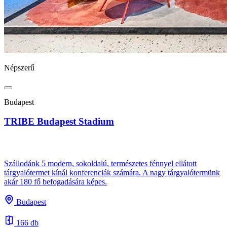
Népszerű
Budapest
TRIBE Budapest Stadium
Szállodánk 5 modern, sokoldalú, természetes fénnyel ellátott
tárgyalótermet kínál konferenciák számára. A nagy tárgyalótermünk
akár 180 fő befogadására képes.
Budapest
166 db