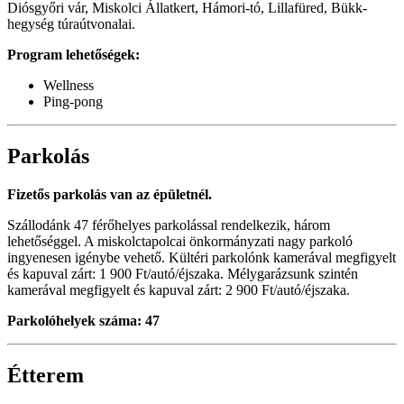
Diósgyőri vár, Miskolci Állatkert, Hámori-tó, Lillafüred, Bükk-
hegység túraútvonalai.
Program lehetőségek:
Wellness
Ping-pong
Parkolás
Fizetős parkolás van az épületnél.
Szállodánk 47 férőhelyes parkolással rendelkezik, három
lehetőséggel. A miskolctapolcai önkormányzati nagy parkoló
ingyenesen igénybe vehető. Kültéri parkolónk kamerával megfigyelt
és kapuval zárt: 1 900 Ft/autó/éjszaka. Mélygarázsunk szintén
kamerával megfigyelt és kapuval zárt: 2 900 Ft/autó/éjszaka.
Parkolóhelyek száma: 47
Étterem