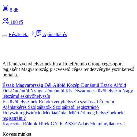
8 db
180 fő
Részletek
Ajánlatkérés
A Rendezvenyhelyszinek.hu a HotelPremio Group cégcsoport
tagjaként Magyarország piacvezető céges rendezvényhelyszínkereső
portálja.
Észak-Magyarország
Dél-Alföld
Közép-Dunántúl
Észak-Alföld
Dél-Dunántúl
Nyugat-Dunántúl
Kis létszámú esküvőhelyszín
Nagy
létszámú esküvőhelyszín
Esküvőhelyszínek
Rendezvényhelyszín szállással
Étterem
Ajánlatkérés
Szolgáltatók
Szolgáltatói regisztráció
Helyszínregisztráció
Médiaajánlat
Miért éri meg helyszíneknek
regisztrálni?
Kapcsolat
Rólunk
Hírek
GYIK
ÁSZF
Adatvédelmi nyilatkozat
Kövess minket