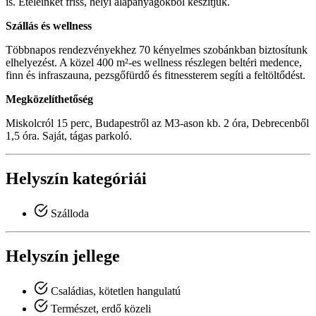
is. Ételeinket friss, helyi alapanyagokból készítjük.
Szállás és wellness
Többnapos rendezvényekhez 70 kényelmes szobánkban biztosítunk
elhelyezést. A közel 400 m²-es wellness részlegen beltéri medence,
finn és infraszauna, pezsgőfürdő és fitnessterem segíti a feltöltődést.
Megközelíthetőség
Miskolcról 15 perc, Budapestről az M3-ason kb. 2 óra, Debrecenből
1,5 óra. Saját, tágas parkoló.
Helyszín kategóriái
Szálloda
Helyszín jellege
Családias, kötetlen hangulatú
Természet, erdő közeli