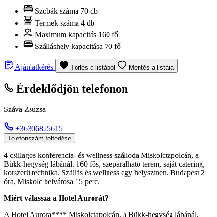
Szobák száma
70 db
Termek száma
4 db
Maximum kapacitás
160 fő
Szálláshely kapacitása
70 fő
Ajánlatkérés
Törlés a listából
Mentés a listára
Érdeklődjön telefonon
Száva Zsuzsa
+36306825615
Telefonszám felfedése
4 csillagos konferencia- és wellness szálloda Miskolctapolcán, a
Bükk-hegység lábánál. 160 fős, szeparálható terem, saját catering,
korszerű technika. Szállás és wellness egy helyszínen. Budapest 2
óra, Miskolc belvárosa 15 perc.
Miért válassza a Hotel Aurorát?
A Hotel Aurora**** Miskolctapolcán, a Bükk-hegység lábánál,