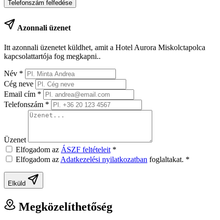
Telefonszám felfedése
Azonnali üzenet
Itt azonnali üzenetet küldhet, amit a Hotel Aurora Miskolctapolca
kapcsolattartója fog megkapni..
Név
*
Cég neve
Email cím
*
Telefonszám
*
Üzenet
Elfogadom az
ÁSZF feltételeit
*
Elfogadom az
Adatkezelési nyilatkozatban
foglaltakat.
*
Elküld
Megközelíthetőség