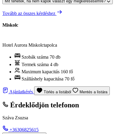
Mit tehetek, ha nem kapok választ egy megkeresésemre?
Tovább az összes kérdéshez
Miskolc
Hotel Aurora Miskolctapolca
Szobák száma
70 db
Termek száma
4 db
Maximum kapacitás
160 fő
Szálláshely kapacitása
70 fő
Ajánlatkérés
Törlés a listából
Mentés a listára
Érdeklődjön telefonon
Száva Zsuzsa
+36306825615