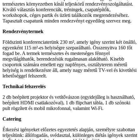
természetes környezetben kínál teljeskörű rendezvényszolgáltatást.
Kiváló választás konferenciák, tréningek, csapatépítők,
workshopok, céges partik és üzleti találkozók megrendezéséhez.
Tapasztalt csapatunk minden rendezvényt egyedileg szervez meg.
Rendezvénytermek
Földszinti konferenciaterünk 230 m², amely igény szerint két önálló,
egyenként 115 m²-es helyiségre szeparálható. Összenyitva 160 főt
fogad be. A termek természetes és mesterséges fénnyel
megvilágíthatók, berendezésük rugalmasan alakítható. Kisebb
csoportok számára emellett egy napfényes, osztályterem méretű
helyiség is rendelkezésre áll, amely nagy méretű TV-vel és kivetítési
lehetőséggel felszerelt.
Technikai felszerelés
2 db beépített projektor és vetítővászon (egyidejűleg is használható,
beépített HDMI csatlakozóval), 1 db flipchart tábla, 1 db szónoki
pult rögzített és mobil mikrofonnal, valamint Wi-Fi.
Catering
Étkezési igényeket előzetes egyeztetés alapján, személyre szabottan
teljesítünk: állófogadás, svédasztal, különleges diétás igények szerint