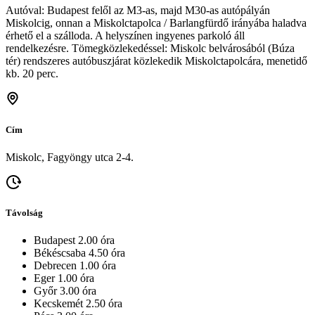
Autóval: Budapest felől az M3-as, majd M30-as autópályán
Miskolcig, onnan a Miskolctapolca / Barlangfürdő irányába haladva
érhető el a szálloda. A helyszínen ingyenes parkoló áll
rendelkezésre. Tömegközlekedéssel: Miskolc belvárosából (Búza
tér) rendszeres autóbuszjárat közlekedik Miskolctapolcára, menetidő
kb. 20 perc.
Cím
Miskolc, Fagyöngy utca 2-4.
Távolság
Budapest 2.00 óra
Békéscsaba 4.50 óra
Debrecen 1.00 óra
Eger 1.00 óra
Győr 3.00 óra
Kecskemét 2.50 óra