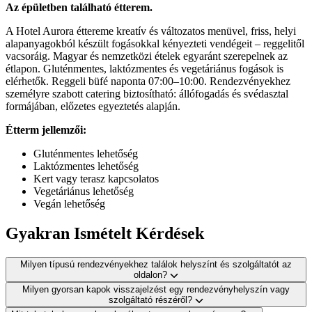
Az épületben található étterem.
A Hotel Aurora éttereme kreatív és változatos menüvel, friss, helyi
alapanyagokból készült fogásokkal kényezteti vendégeit – reggelitől
vacsoráig. Magyar és nemzetközi ételek egyaránt szerepelnek az
étlapon. Gluténmentes, laktózmentes és vegetáriánus fogások is
elérhetők. Reggeli büfé naponta 07:00–10:00. Rendezvényekhez
személyre szabott catering biztosítható: állófogadás és svédasztal
formájában, előzetes egyeztetés alapján.
Étterm jellemzői:
Gluténmentes lehetőség
Laktózmentes lehetőség
Kert vagy terasz kapcsolatos
Vegetáriánus lehetőség
Vegán lehetőség
Gyakran Ismételt Kérdések
Milyen típusú rendezvényekhez találok helyszínt és szolgáltatót az
oldalon?
Milyen gyorsan kapok visszajelzést egy rendezvényhelyszín vagy
szolgáltató részéről?