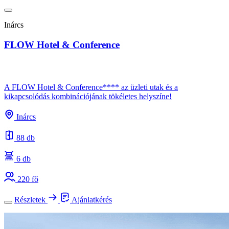
Inárcs
FLOW Hotel & Conference
A FLOW Hotel & Conference**** az üzleti utak és a
kikapcsolódás kombinációjának tökéletes helyszíne!
Inárcs
88 db
6 db
220 fő
Részletek
Ajánlatkérés