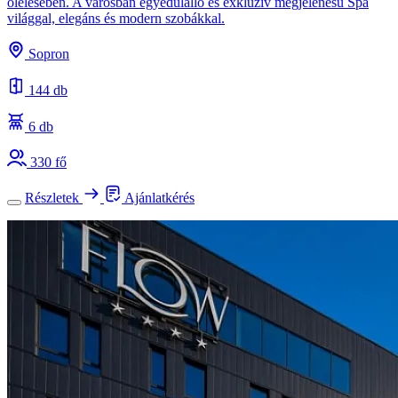
ölelésében. A városban egyedülálló és exkluzív megjelenésű Spa
világgal, elegáns és modern szobákkal.
Sopron
144 db
6 db
330 fő
Részletek
Ajánlatkérés