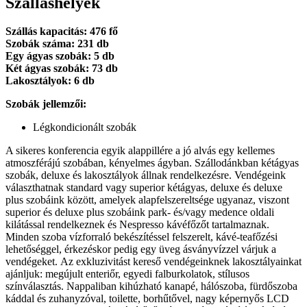
Szálláshelyek
Szállás kapacitás: 476 fő
Szobák száma: 231 db
Egy ágyas szobák: 5 db
Két ágyas szobák: 73 db
Lakosztályok: 6 db
Szobák jellemzői:
Légkondicionált szobák
A sikeres konferencia egyik alappillére a jó alvás egy kellemes
atmoszférájú szobában, kényelmes ágyban. Szállodánkban kétágyas
szobák, deluxe és lakosztályok állnak rendelkezésre. Vendégeink
választhatnak standard vagy superior kétágyas, deluxe és deluxe
plus szobáink között, amelyek alapfelszereltsége ugyanaz, viszont
superior és deluxe plus szobáink park- és/vagy medence oldali
kilátással rendelkeznek és Nespresso kávéfőzőt tartalmaznak.
Minden szoba vízforraló bekészítéssel felszerelt, kávé-teafőzési
lehetőséggel, érkezéskor pedig egy üveg ásványvízzel várjuk a
vendégeket. Az exkluzivitást kereső vendégeinknek lakosztályainkat
ajánljuk: megújult enteriőr, egyedi falburkolatok, stílusos
színválasztás. Nappaliban kihúzható kanapé, hálószoba, fürdőszoba
káddal és zuhanyzóval, toilette, borhűtővel, nagy képernyős LCD