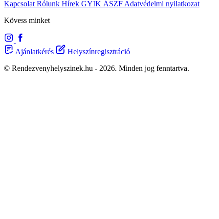
Kapcsolat
Rólunk
Hírek
GYIK
ÁSZF
Adatvédelmi nyilatkozat
Kövess minket
Ajánlatkérés
Helyszínregisztráció
© Rendezvenyhelyszinek.hu - 2026. Minden jog fenntartva.