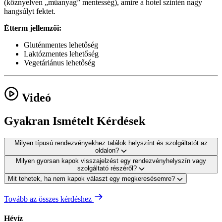
(köznyelven „műanyag” mentesség), amire a hotel szintén nagy
hangsúlyt fektet.
Étterm jellemzői:
Gluténmentes lehetőség
Laktózmentes lehetőség
Vegetáriánus lehetőség
Videó
Gyakran Ismételt Kérdések
Milyen típusú rendezvényekhez találok helyszínt és szolgáltatót az
oldalon?
Milyen gyorsan kapok visszajelzést egy rendezvényhelyszín vagy
szolgáltató részéről?
Mit tehetek, ha nem kapok választ egy megkeresésemre?
Tovább az összes kérdéshez
Hévíz