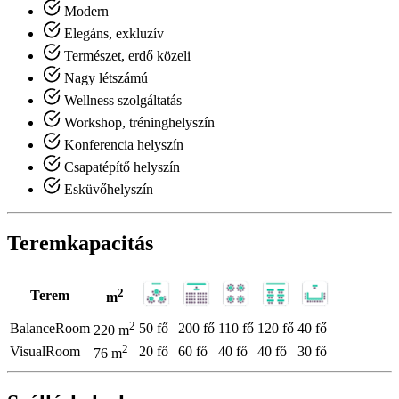
Modern
Elegáns, exkluzív
Természet, erdő közeli
Nagy létszámú
Wellness szolgáltatás
Workshop, tréninghelyszín
Konferencia helyszín
Csapatépítő helyszín
Esküvőhelyszín
Teremkapacitás
2
Terem
m
2
BalanceRoom
50 fő
200 fő
110 fő
120 fő
40 fő
220 m
2
VisualRoom
20 fő
60 fő
40 fő
40 fő
30 fő
76 m