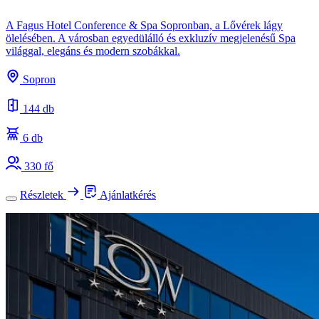
A Fagus Hotel Conference & Spa Sopronban, a Lővérek lágy
ölelésében. A városban egyedülálló és exkluzív megjelenésű Spa
világgal, elegáns és modern szobákkal.
Sopron
144 db
6 db
330 fő
Részletek
Ajánlatkérés