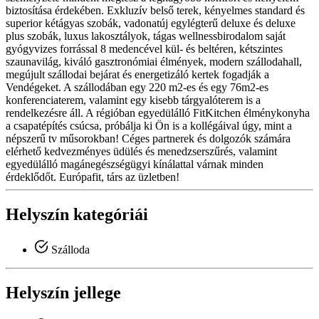
biztosítása érdekében. Exkluzív belső terek, kényelmes standard és
superior kétágyas szobák, vadonatúj egylégterű deluxe és deluxe
plus szobák, luxus lakosztályok, tágas wellnessbirodalom saját
gyógyvizes forrással 8 medencével kül- és beltéren, kétszintes
szaunavilág, kiváló gasztronómiai élmények, modern szállodahall,
megújult szállodai bejárat és energetizáló kertek fogadják a
Vendégeket. A szállodában egy 220 m2-es és egy 76m2-es
konferenciaterem, valamint egy kisebb tárgyalóterem is a
rendelkezésre áll. A régióban egyedülálló FitKitchen élménykonyha
a csapatépítés csúcsa, próbálja ki Ön is a kollégáival úgy, mint a
népszerű tv műsorokban! Céges partnerek és dolgozók számára
elérhető kedvezményes üdülés és menedzserszűrés, valamint
egyedülálló magánegészségügyi kínálattal várnak minden
érdeklődőt. Európafit, társ az üzletben!
Helyszín kategóriái
Szálloda
Helyszín jellege