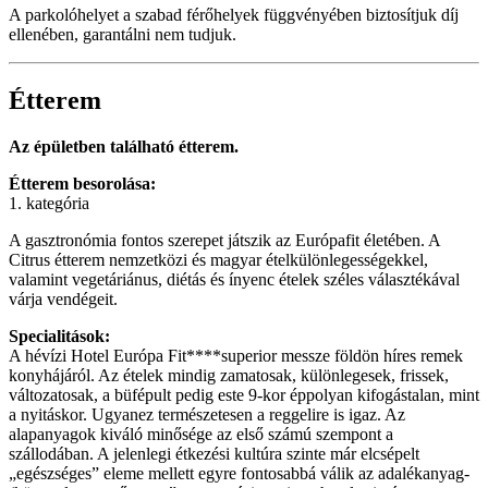
A parkolóhelyet a szabad férőhelyek függvényében biztosítjuk díj
ellenében, garantálni nem tudjuk.
Étterem
Az épületben található étterem.
Étterem besorolása:
1. kategória
A gasztronómia fontos szerepet játszik az Európafit életében. A
Citrus étterem nemzetközi és magyar ételkülönlegességekkel,
valamint vegetáriánus, diétás és ínyenc ételek széles választékával
várja vendégeit.
Specialitások:
A hévízi Hotel Európa Fit****superior messze földön híres remek
konyhájáról. Az ételek mindig zamatosak, különlegesek, frissek,
változatosak, a büfépult pedig este 9-kor éppolyan kifogástalan, mint
a nyitáskor. Ugyanez természetesen a reggelire is igaz. Az
alapanyagok kiváló minősége az első számú szempont a
szállodában. A jelenlegi étkezési kultúra szinte már elcsépelt
„egészséges” eleme mellett egyre fontosabbá válik az adalékanyag-