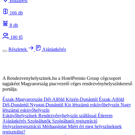
Budapest
166 db
8 db
180 fő
Részletek
Ajánlatkérés
A Rendezvenyhelyszinek.hu a HotelPremio Group cégcsoport
tagjaként Magyarország piacvezető céges rendezvényhelyszínkereső
portálja.
Észak-Magyarország
Dél-Alföld
Közép-Dunántúl
Észak-Alföld
Dél-Dunántúl
Nyugat-Dunántúl
Kis létszámú esküvőhelyszín
Nagy
létszámú esküvőhelyszín
Esküvőhelyszínek
Rendezvényhelyszín szállással
Étterem
Ajánlatkérés
Szolgáltatók
Szolgáltatói regisztráció
Helyszínregisztráció
Médiaajánlat
Miért éri meg helyszíneknek
regisztrálni?