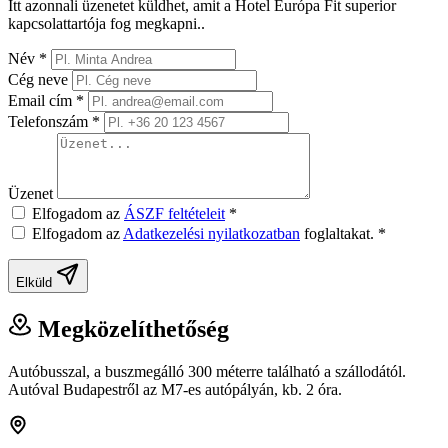
Itt azonnali üzenetet küldhet, amit a Hotel Európa Fit superior
kapcsolattartója fog megkapni..
Név
*
Cég neve
Email cím
*
Telefonszám
*
Üzenet
Elfogadom az
ÁSZF feltételeit
*
Elfogadom az
Adatkezelési nyilatkozatban
foglaltakat.
*
Elküld
Megközelíthetőség
Autóbusszal, a buszmegálló 300 méterre található a szállodától.
Autóval Budapestről az M7-es autópályán, kb. 2 óra.