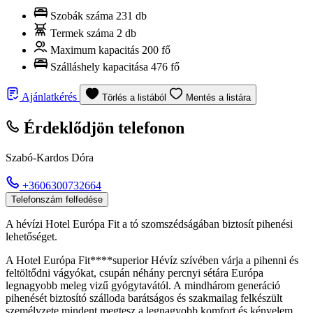
Szobák száma
231 db
Termek száma
2 db
Maximum kapacitás
200 fő
Szálláshely kapacitása
476 fő
Ajánlatkérés
Törlés a listából
Mentés a listára
Érdeklődjön telefonon
Szabó-Kardos Dóra
+3606300732664
Telefonszám felfedése
A hévízi Hotel Európa Fit a tó szomszédságában biztosít pihenési
lehetőséget.
A Hotel Európa Fit****superior Hévíz szívében várja a pihenni és
feltöltődni vágyókat, csupán néhány percnyi sétára Európa
legnagyobb meleg vizű gyógytavától. A mindhárom generáció
pihenését biztosító szálloda barátságos és szakmailag felkészült
személyzete mindent megtesz a legnagyobb komfort és kényelem