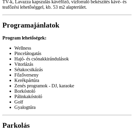
TV-k, Lavazza kapszulás kávéfőző, vízforraló bekészítés kávé- és
teafőzési lehetőséggel, kb. 53 m2 alapterület.
Programajánlatok
Program lehetőségek:
Wellness
Pincelátogatás
Hajó- és csónakkirándulások
Vitorlázás
Sétakocsikázás
Főzőverseny
Kerékpártúra
Zenés programok - DJ, karaoke
Borkóstoló
Pálinkakóstoló
Golf
Gyalogtúra
Parkolás