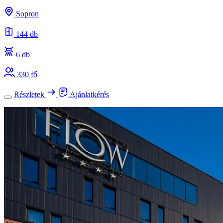
Sopron
144 db
6 db
330 fő
Részletek
Ajánlatkérés