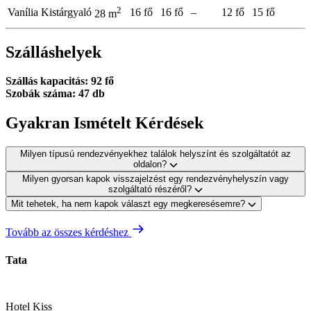
2
Vanília Kistárgyaló
16 fő
16 fő
–
12 fő
15 fő
28 m
Szálláshelyek
Szállás kapacitás: 92 fő
Szobák száma: 47 db
Gyakran Ismételt Kérdések
Milyen típusú rendezvényekhez találok helyszínt és szolgáltatót az
oldalon?
Milyen gyorsan kapok visszajelzést egy rendezvényhelyszín vagy
szolgáltató részéről?
Mit tehetek, ha nem kapok választ egy megkeresésemre?
Tovább az összes kérdéshez
Tata
Hotel Kiss