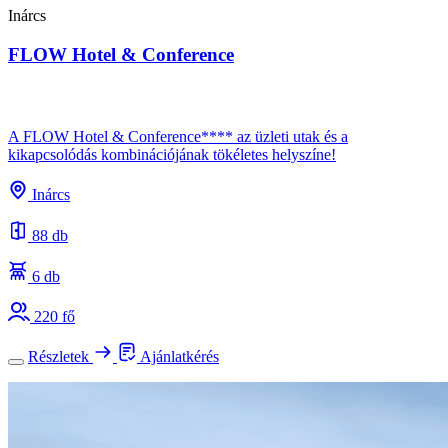
Inárcs
FLOW Hotel & Conference
A FLOW Hotel & Conference**** az üzleti utak és a
kikapcsolódás kombinációjának tökéletes helyszíne!
Inárcs
88 db
6 db
220 fő
Részletek
Ajánlatkérés