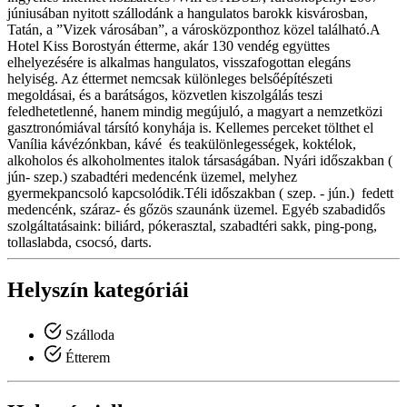
júniusában nyitott szállodánk a hangulatos barokk kisvárosban,
Tatán, a ”Vizek városában”, a városközponthoz közel található.A
Hotel Kiss Borostyán étterme, akár 130 vendég együttes
elhelyezésére is alkalmas hangulatos, visszafogottan elegáns
helyiség. Az éttermet nemcsak különleges belsőépítészeti
megoldásai, és a barátságos, közvetlen kiszolgálás teszi
feledhetetlenné, hanem mindig megújuló, a magyart a nemzetközi
gasztronómiával társító konyhája is. Kellemes perceket tölthet el
Vanília kávézónkban, kávé és teakülönlegességek, koktélok,
alkoholos és alkoholmentes italok társaságában. Nyári időszakban (
jún- szep.) szabadtéri medencénk üzemel, melyhez
gyermekpancsoló kapcsolódik.Téli időszakban ( szep. - jún.) fedett
medencénk, száraz- és gőzös szaunánk üzemel. Egyéb szabadidős
szolgáltatásaink: biliárd, pókerasztal, szabadtéri sakk, ping-pong,
tollaslabda, csocsó, darts.
Helyszín kategóriái
Szálloda
Étterem