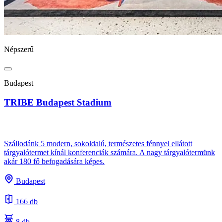
Népszerű
Budapest
TRIBE Budapest Stadium
Szállodánk 5 modern, sokoldalú, természetes fénnyel ellátott
tárgyalótermet kínál konferenciák számára. A nagy tárgyalótermünk
akár 180 fő befogadására képes.
Budapest
166 db
8 db