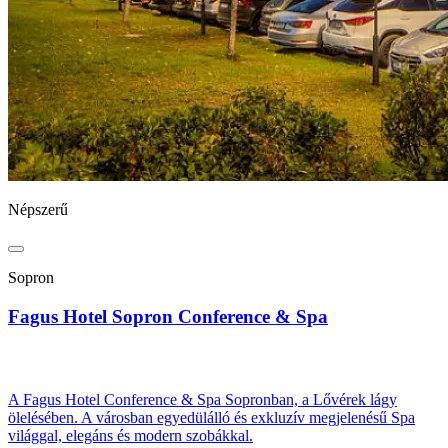
Népszerű
Sopron
Fagus Hotel Sopron Conference & Spa
A Fagus Hotel Conference & Spa Sopronban, a Lővérek lágy
ölelésében. A városban egyedülálló és exkluzív megjelenésű Spa
világgal, elegáns és modern szobákkal.