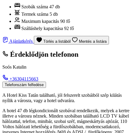
Szobák száma
47 db
Termek száma
5 db
Maximum kapacitás
90 fő
Szálláshely kapacitása
92 fő
Ajánlatkérés
Törlés a listából
Mentés a listára
Érdeklődjön telefonon
Soós Katalin
+36304115663
Telefonszám felfedése
A Hotel Kiss Tatán található, jól felszerelt szobáiból szép kilátás
nyílik a városra, vagy a hotel udvarára.
A hotel 47 db légkondicionált szobával rendelkezik, melyek a kertre
illetve a városra néznek. Minden szobában található LCD TV kábel
hálózattal, telefon, minibár, szobai széf, mágneskártyás ajtózár, 110
Voltos hálózati lehetőség a fürdőszobákban, modemcsatlakozó,
ingyenes Internet hozzáférés /Wifi és ADSL/, fürdőköpeny. 2007