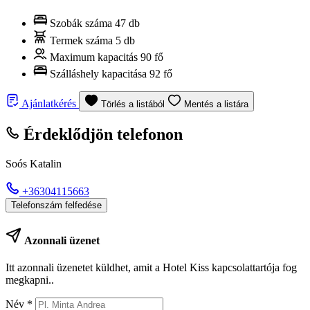
Szobák száma
47 db
Termek száma
5 db
Maximum kapacitás
90 fő
Szálláshely kapacitása
92 fő
Ajánlatkérés
Törlés a listából
Mentés a listára
Érdeklődjön telefonon
Soós Katalin
+36304115663
Telefonszám felfedése
Azonnali üzenet
Itt azonnali üzenetet küldhet, amit a Hotel Kiss kapcsolattartója fog
megkapni..
Név
*