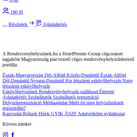
180 fő
Részletek
Ajánlatkérés
A Rendezvenyhelyszinek.hu a HotelPremio Group cégcsoport
tagjaként Magyarország piacvezető céges rendezvényhelyszínkereső
portálja.
Észak-Magyarország
Dél-Alföld
Közép-Dunántúl
Észak-Alföld
Dél-Dunántúl
Nyugat-Dunántúl
Kis létszámú esküvőhelyszín
Nagy
létszámú esküvőhelyszín
Esküvőhelyszínek
Rendezvényhelyszín szállással
Étterem
Ajánlatkérés
Szolgáltatók
Szolgáltatói regisztráció
Helyszínregisztráció
Médiaajánlat
Miért éri meg helyszíneknek
regisztrálni?
Kapcsolat
Rólunk
Hírek
GYIK
ÁSZF
Adatvédelmi nyilatkozat
Kövess minket