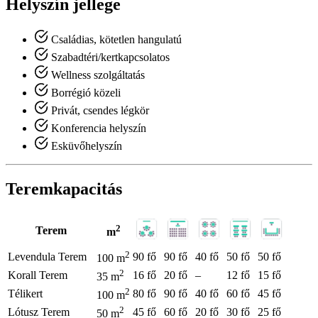
Helyszín jellege
Családias, kötetlen hangulatú
Szabadtéri/kertkapcsolatos
Wellness szolgáltatás
Borrégió közeli
Privát, csendes légkör
Konferencia helyszín
Esküvőhelyszín
Teremkapacitás
2
Terem
m
2
Levendula Terem
90 fő
90 fő
40 fő
50 fő
50 fő
100 m
2
Korall Terem
16 fő
20 fő
–
12 fő
15 fő
35 m
2
Télikert
80 fő
90 fő
40 fő
60 fő
45 fő
100 m
2
Lótusz Terem
45 fő
60 fő
20 fő
30 fő
25 fő
50 m