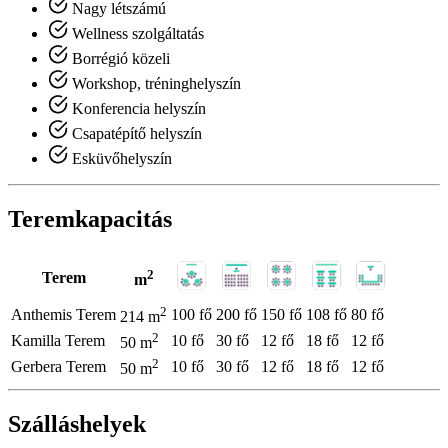
Nagy létszámú
Wellness szolgáltatás
Borrégió közeli
Workshop, tréninghelyszín
Konferencia helyszín
Csapatépítő helyszín
Esküvőhelyszín
Teremkapacitás
2
Terem
m
2
Anthemis Terem
100 fő
200 fő
150 fő
108 fő
80 fő
214 m
2
Kamilla Terem
10 fő
30 fő
12 fő
18 fő
12 fő
50 m
2
Gerbera Terem
10 fő
30 fő
12 fő
18 fő
12 fő
50 m
Szálláshelyek