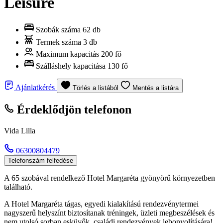
Leisure
Szobák száma
62 db
Termek száma
3 db
Maximum kapacitás
200 fő
Szálláshely kapacitása
130 fő
Ajánlatkérés
Törlés a listából
Mentés a listára
Érdeklődjön telefonon
Vida Lilla
06300804479
Telefonszám felfedése
A 65 szobával rendelkező Hotel Margaréta gyönyörű környezetben
található.
A Hotel Margaréta tágas, egyedi kialakítású rendezvénytermei
nagyszerű helyszínt biztosítanak tréningek, üzleti megbeszélések és
nem utolsó sorban esküvők, családi rendezvények lebonyolítására!