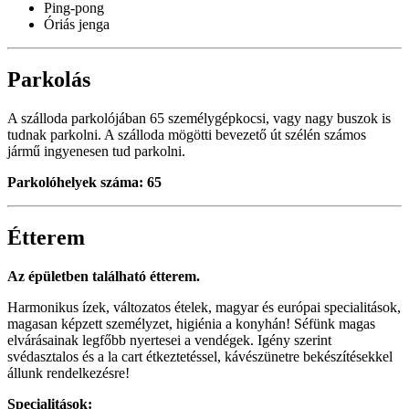
Ping-pong
Óriás jenga
Parkolás
A szálloda parkolójában 65 személygépkocsi, vagy nagy buszok is
tudnak parkolni. A szálloda mögötti bevezető út szélén számos
jármű ingyenesen tud parkolni.
Parkolóhelyek száma: 65
Étterem
Az épületben található étterem.
Harmonikus ízek, változatos ételek, magyar és európai specialitások,
magasan képzett személyzet, higiénia a konyhán! Séfünk magas
elvárásainak legfőbb nyertesei a vendégek. Igény szerint
svédasztalos és a la cart étkeztetéssel, kávészünetre bekészítésekkel
állunk rendelkezésre!
Specialitások: