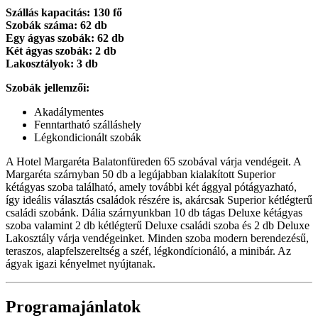
Szállás kapacitás: 130 fő
Szobák száma: 62 db
Egy ágyas szobák: 62 db
Két ágyas szobák: 2 db
Lakosztályok: 3 db
Szobák jellemzői:
Akadálymentes
Fenntartható szálláshely
Légkondicionált szobák
A Hotel Margaréta Balatonfüreden 65 szobával várja vendégeit. A
Margaréta szárnyban 50 db a legújabban kialakított Superior
kétágyas szoba található, amely további két ággyal pótágyazható,
így ideális választás családok részére is, akárcsak Superior kétlégterű
családi szobánk. Dália szárnyunkban 10 db tágas Deluxe kétágyas
szoba valamint 2 db kétlégterű Deluxe családi szoba és 2 db Deluxe
Lakosztály várja vendégeinket. Minden szoba modern berendezésű,
teraszos, alapfelszereltség a széf, légkondícionáló, a minibár. Az
ágyak igazi kényelmet nyújtanak.
Programajánlatok