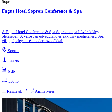
Sopron
Fagus Hotel Sopron Conference & Spa
A Fagus Hotel Conference & Spa Sopronban, a Lővérek lágy
ölelésében. A városban egyedülálló és exkluzív megjelenésű Spa
világgal, elegáns és modern szobákkal.
Sopron
144 db
6 db
330 fő
Részletek
Ajánlatkérés