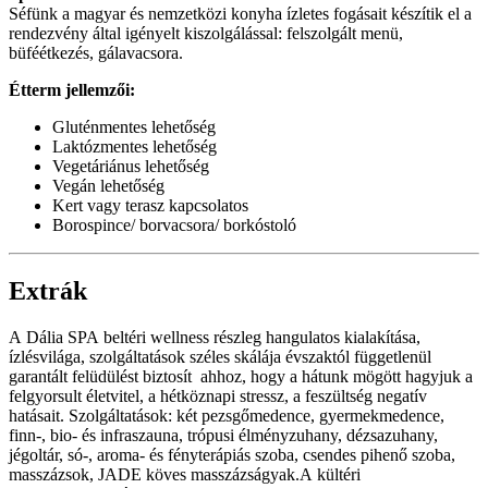
Séfünk a magyar és nemzetközi konyha ízletes fogásait készítik el a
rendezvény által igényelt kiszolgálással: felszolgált menü,
büféétkezés, gálavacsora.
Étterm jellemzői:
Gluténmentes lehetőség
Laktózmentes lehetőség
Vegetáriánus lehetőség
Vegán lehetőség
Kert vagy terasz kapcsolatos
Borospince/ borvacsora/ borkóstoló
Extrák
A Dália SPA beltéri wellness részleg hangulatos kialakítása,
ízlésvilága, szolgáltatások széles skálája évszaktól függetlenül
garantált felüdülést biztosít ahhoz, hogy a hátunk mögött hagyjuk a
felgyorsult életvitel, a hétköznapi stressz, a feszültség negatív
hatásait. Szolgáltatások: két pezsgőmedence, gyermekmedence,
finn-, bio- és infraszauna, trópusi élményzuhany, dézsazuhany,
jégoltár, só-, aroma- és fényterápiás szoba, csendes pihenő szoba,
masszázsok, JADE köves masszázságyak.A kültéri