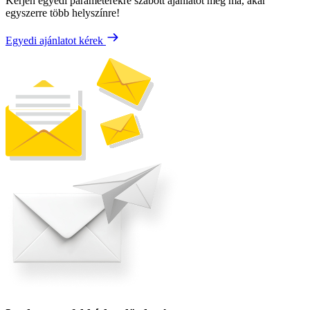
Kérjen egyedi paraméterekre szabott ajánlatot még ma, akár
egyszerre több helyszínre!
Egyedi ajánlatot kérek