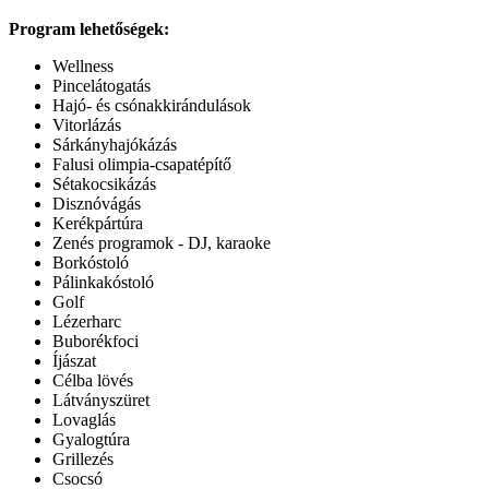
Program lehetőségek:
Wellness
Pincelátogatás
Hajó- és csónakkirándulások
Vitorlázás
Sárkányhajókázás
Falusi olimpia-csapatépítő
Sétakocsikázás
Disznóvágás
Kerékpártúra
Zenés programok - DJ, karaoke
Borkóstoló
Pálinkakóstoló
Golf
Lézerharc
Buborékfoci
Íjászat
Célba lövés
Látványszüret
Lovaglás
Gyalogtúra
Grillezés
Csocsó