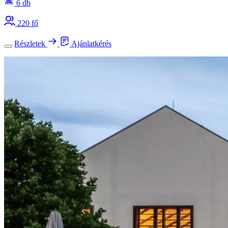
6 db
220 fő
Részletek
Ajánlatkérés