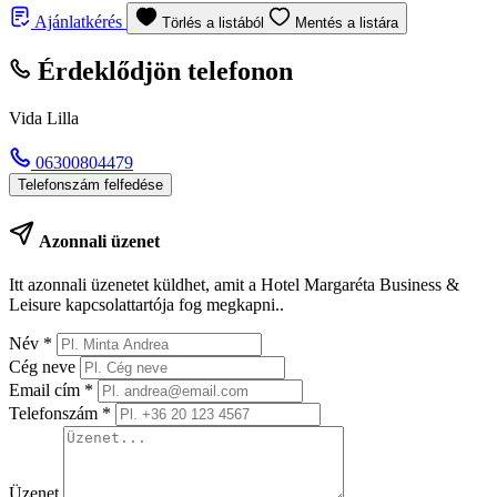
Ajánlatkérés
Törlés a listából
Mentés a listára
Érdeklődjön telefonon
Vida Lilla
06300804479
Telefonszám felfedése
Azonnali üzenet
Itt azonnali üzenetet küldhet, amit a Hotel Margaréta Business &
Leisure kapcsolattartója fog megkapni..
Név
*
Cég neve
Email cím
*
Telefonszám
*
Üzenet