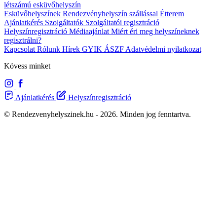
létszámú esküvőhelyszín
Esküvőhelyszínek
Rendezvényhelyszín szállással
Étterem
Ajánlatkérés
Szolgáltatók
Szolgáltatói regisztráció
Helyszínregisztráció
Médiaajánlat
Miért éri meg helyszíneknek
regisztrálni?
Kapcsolat
Rólunk
Hírek
GYIK
ÁSZF
Adatvédelmi nyilatkozat
Kövess minket
Ajánlatkérés
Helyszínregisztráció
© Rendezvenyhelyszinek.hu - 2026. Minden jog fenntartva.