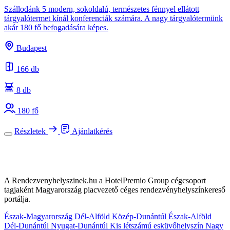
Szállodánk 5 modern, sokoldalú, természetes fénnyel ellátott
tárgyalótermet kínál konferenciák számára. A nagy tárgyalótermünk
akár 180 fő befogadására képes.
Budapest
166 db
8 db
180 fő
Részletek
Ajánlatkérés
A Rendezvenyhelyszinek.hu a HotelPremio Group cégcsoport
tagjaként Magyarország piacvezető céges rendezvényhelyszínkereső
portálja.
Észak-Magyarország
Dél-Alföld
Közép-Dunántúl
Észak-Alföld
Dél-Dunántúl
Nyugat-Dunántúl
Kis létszámú esküvőhelyszín
Nagy