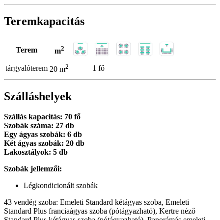
Teremkapacitás
2
Terem
m
2
tárgyalóterem
–
1 fő
–
–
–
20 m
Szálláshelyek
Szállás kapacitás: 70 fő
Szobák száma: 27 db
Egy ágyas szobák: 6 db
Két ágyas szobák: 20 db
Lakosztályok: 5 db
Szobák jellemzői:
Légkondicionált szobák
43 vendég szoba: Emeleti Standard kétágyas szoba, Emeleti
Standard Plus franciaágyas szoba (pótágyazható), Kertre néző
Standard Plus kétágyas szoba (pótágyazható), Panorámás emeleti