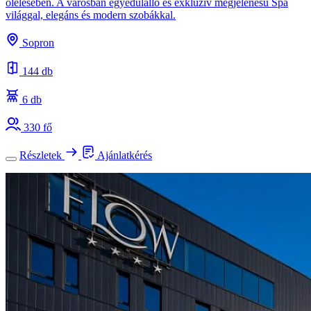
ölelésében. A városban egyedülálló és exkluzív megjelenésű Spa
világgal, elegáns és modern szobákkal.
Sopron
144 db
6 db
330 fő
Részletek
Ajánlatkérés