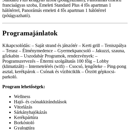
franciaágyas szoba, Emeleti Standard Plus 4 fős apartman 1
hálótérrel, Panorámás emeleti 4 fős apartman 1 hálótérrel
(pótágyazható).
Programajánlatok
Kikapcsolódás: – Saját strand és játszótér – Kerti grill – Teniszpálya
– Terasz – Élménymedence – Gyermekpancsoló – Jakuzzi, szauna,
gőzkabin – Uszodabár Programok, rendezvények: –
Programszervezés – Éttermi szolgáltatás 100 főig – Lobby
(klimatizált) – Internetelérés (wifi) – Csocsó, lengőteke – Ping-pong
asztal, kerékpárok – Csónak és vízibiciklik – Őrzött gépkocsi-
parkoló.
Program lehetőségek:
Wellness
Hajó- és csónakkirándulások
Vitorlázás
Sárkányhajókázás
Kerékpártúra
Borkóstoló
Gyalogtúra