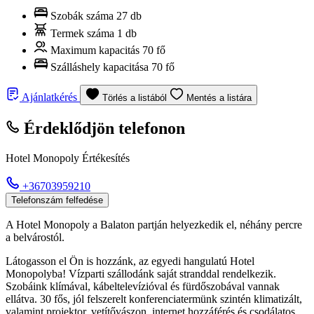
Szobák száma
27 db
Termek száma
1 db
Maximum kapacitás
70 fő
Szálláshely kapacitása
70 fő
Ajánlatkérés
Törlés a listából
Mentés a listára
Érdeklődjön telefonon
Hotel Monopoly Értékesítés
+36703959210
Telefonszám felfedése
A Hotel Monopoly a Balaton partján helyezkedik el, néhány percre
a belvárostól.
Látogasson el Ön is hozzánk, az egyedi hangulatú Hotel
Monopolyba! Vízparti szállodánk saját stranddal rendelkezik.
Szobáink klímával, kábeltelevízióval és fürdőszobával vannak
ellátva. 30 fős, jól felszerelt konferenciatermünk szintén klimatizált,
valamint projektor, vetítővászon, internet hozzáférés és csodálatos