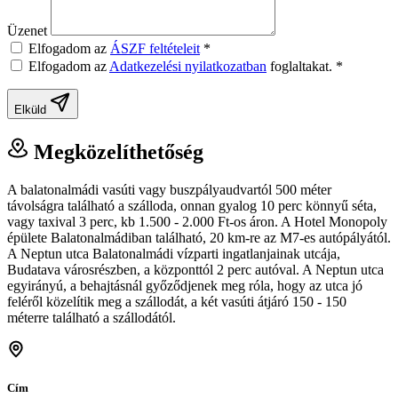
Üzenet
Elfogadom az
ÁSZF feltételeit
*
Elfogadom az
Adatkezelési nyilatkozatban
foglaltakat.
*
Elküld
Megközelíthetőség
A balatonalmádi vasúti vagy buszpályaudvartól 500 méter
távolságra található a szálloda, onnan gyalog 10 perc könnyű séta,
vagy taxival 3 perc, kb 1.500 - 2.000 Ft-os áron. A Hotel Monopoly
épülete Balatonalmádiban található, 20 km-re az M7-es autópályától.
A Neptun utca Balatonalmádi vízparti ingatlanjainak utcája,
Budatava városrészben, a központtól 2 perc autóval. A Neptun utca
egyirányú, a behajtásnál győződjenek meg róla, hogy az utca jó
feléről közelítik meg a szállodát, a két vasúti átjáró 150 - 150
méterre található a szállodától.
Cím