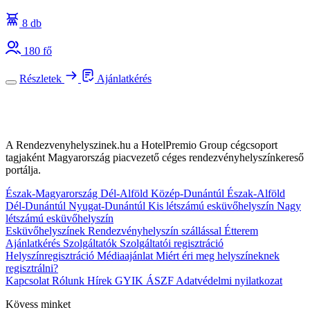
8 db
180 fő
Részletek
Ajánlatkérés
A Rendezvenyhelyszinek.hu a HotelPremio Group cégcsoport
tagjaként Magyarország piacvezető céges rendezvényhelyszínkereső
portálja.
Észak-Magyarország
Dél-Alföld
Közép-Dunántúl
Észak-Alföld
Dél-Dunántúl
Nyugat-Dunántúl
Kis létszámú esküvőhelyszín
Nagy
létszámú esküvőhelyszín
Esküvőhelyszínek
Rendezvényhelyszín szállással
Étterem
Ajánlatkérés
Szolgáltatók
Szolgáltatói regisztráció
Helyszínregisztráció
Médiaajánlat
Miért éri meg helyszíneknek
regisztrálni?
Kapcsolat
Rólunk
Hírek
GYIK
ÁSZF
Adatvédelmi nyilatkozat
Kövess minket