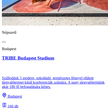
Népszerű
Budapest
TRIBE Budapest Stadium
Szállodánk 5 modern, sokoldalú, természetes fénnyel ellátott
tárgyalótermet kínál konferenciák számára. A nagy tárgyalótermünk
akár 180 fő befogadására képes.
Budapest
166 db