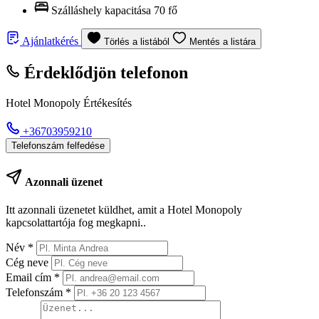
Szálláshely kapacitása
70 fő
Ajánlatkérés
Törlés a listából
Mentés a listára
Érdeklődjön telefonon
Hotel Monopoly Értékesítés
+36703959210
Telefonszám felfedése
Azonnali üzenet
Itt azonnali üzenetet küldhet, amit a Hotel Monopoly
kapcsolattartója fog megkapni..
Név
*
Cég neve
Email cím
*
Telefonszám
*