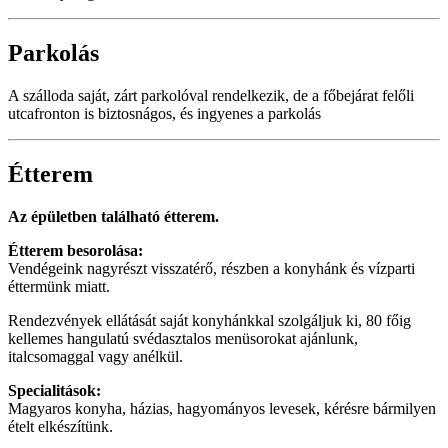
Parkolás
A szálloda saját, zárt parkolóval rendelkezik, de a főbejárat felőli
utcafronton is biztosnágos, és ingyenes a parkolás
Étterem
Az épületben található étterem.
Étterem besorolása:
Vendégeink nagyrészt visszatérő, részben a konyhánk és vízparti
éttermünk miatt.
Rendezvények ellátását saját konyhánkkal szolgáljuk ki, 80 főig
kellemes hangulatú svédasztalos menüsorokat ajánlunk,
italcsomaggal vagy anélkül.
Specialitások:
Magyaros konyha, házias, hagyományos levesek, kérésre bármilyen
ételt elkészítünk.