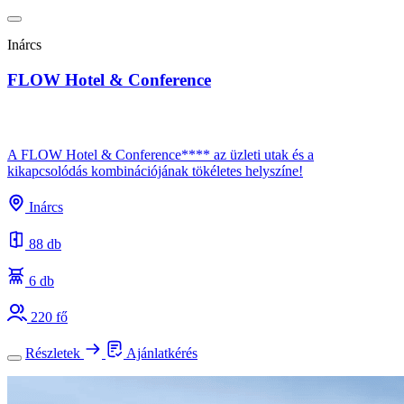
Inárcs
FLOW Hotel & Conference
A FLOW Hotel & Conference**** az üzleti utak és a
kikapcsolódás kombinációjának tökéletes helyszíne!
Inárcs
88 db
6 db
220 fő
Részletek
Ajánlatkérés