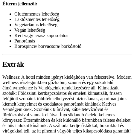
Étterm jellemzői:
Gluténmentes lehetőség
Laktózmentes lehetőség
Vegetáriánus lehetőség
Vegán lehetőség
Kert vagy terasz kapcsolatos
Panorámás
Borospince/ borvacsora/ borkóstoló
Extrák
Wellness: A hotel minden igényt kielégítően van felszerelve. Modern
wellness részlegünkben gőzkabin, szauna és egy sokoldalú
élménymedence is Vendégeink rendelkezésére áll. Klimatizált
szobák: Földszinti kertkapcsolatos és emeleti klimatizált, frissen
felújított szobáink többféle elhelyezést biztosítanak, apartmanjaink
kiemelt kényelmet és csodálatos panorámát kínálnak Kedves
Vendégeinknek. Szobáink klímával, kábeltelevízióval és
fürdőszobával vannak ellátva. Ínycsiklandó ételek, kellemes
környezet: Éttermünkben és két különálló bárunkban ízletes ételeket
és hűs italokat kínálunk. A szálloda kertje ősfákkal, bokrokkal és
virágokkal teli, az itt pihenni vágyók teljes kikapcsolódása garantált!