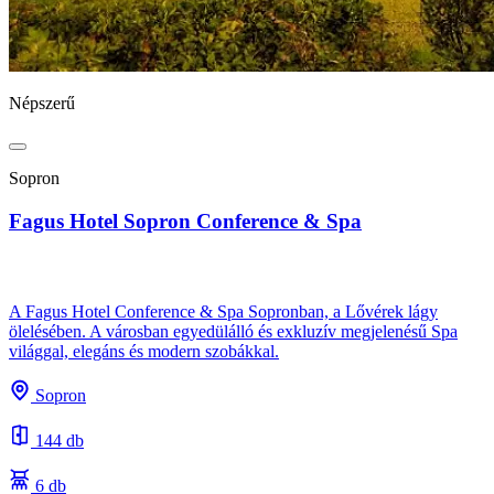
Népszerű
Sopron
Fagus Hotel Sopron Conference & Spa
A Fagus Hotel Conference & Spa Sopronban, a Lővérek lágy
ölelésében. A városban egyedülálló és exkluzív megjelenésű Spa
világgal, elegáns és modern szobákkal.
Sopron
144 db
6 db