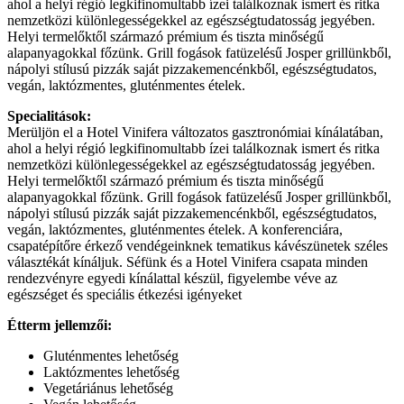
ahol a helyi régió legkifinomultabb ízei találkoznak ismert és ritka
nemzetközi különlegességekkel az egészségtudatosság jegyében.
Helyi termelőktől származó prémium és tiszta minőségű
alapanyagokkal főzünk. Grill fogások fatüzelésű Josper grillünkből,
nápolyi stílusú pizzák saját pizzakemencénkből, egészségtudatos,
vegán, laktózmentes, gluténmentes ételek.
Specialitások:
Merüljön el a Hotel Vinifera változatos gasztronómiai kínálatában,
ahol a helyi régió legkifinomultabb ízei találkoznak ismert és ritka
nemzetközi különlegességekkel az egészségtudatosság jegyében.
Helyi termelőktől származó prémium és tiszta minőségű
alapanyagokkal főzünk. Grill fogások fatüzelésű Josper grillünkből,
nápolyi stílusú pizzák saját pizzakemencénkből, egészségtudatos,
vegán, laktózmentes, gluténmentes ételek. A konferenciára,
csapatépítőre érkező vendégeinknek tematikus kávészünetek széles
választékát kínáljuk. Séfünk és a Hotel Vinifera csapata minden
rendezvényre egyedi kínálattal készül, figyelembe véve az
egészséget és speciális étkezési igényeket
Étterm jellemzői:
Gluténmentes lehetőség
Laktózmentes lehetőség
Vegetáriánus lehetőség