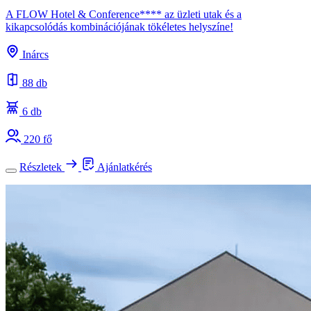
A FLOW Hotel & Conference**** az üzleti utak és a
kikapcsolódás kombinációjának tökéletes helyszíne!
Inárcs
88 db
6 db
220 fő
Részletek
Ajánlatkérés