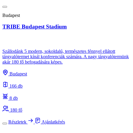
Budapest
TRIBE Budapest Stadium
Szállodánk 5 modern, sokoldalú, természetes fénnyel ellátott
tárgyalótermet kínál konferenciák számára. A nagy tárgyalótermünk
akár 180 fő befogadására képes.
Budapest
166 db
8 db
180 fő
Részletek
Ajánlatkérés