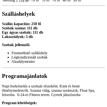
Meeting 2
70 fő
70 fő
70 fő
40 fő
30 fő
118 m
Szálláshelyek
Szállás kapacitás: 250 fő
Szobák száma: 111 db
Egy ágyas szobák: 111 db
Lakosztályok: 5 db
Szobák jellemzői:
Fenntartható szálláshely
Légkondicionált szobák
Akadálymentes
Programajánlatok
Napi borkóstolás a szobaár részeként. Kinti és benti
élménymedencék. Szauna világ, szauna szeánszok, Float Spa,
hószoba. 0-24-es Fitness terem. Gyerek játszószoba
Program lehetőségek: