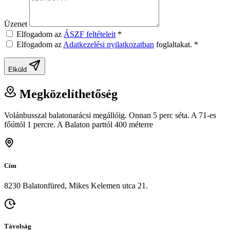
Üzenet
Elfogadom az
ÁSZF feltételeit
*
Elfogadom az
Adatkezelési nyilatkozatban
foglaltakat.
*
Elküld
Megközelíthetőség
Volánbusszal balatonarácsi megállóig. Onnan 5 perc séta. A 71-es
főúttól 1 percre. A Balaton parttól 400 méterre
Cím
8230 Balatonfüred, Mikes Kelemen utca 21.
Távolság