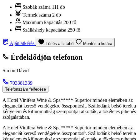
Szobák száma
111 db
Termek száma
2 db
Maximum kapacitás
200 fő
Szálláshely kapacitása
250 fő
Ajánlatkérés
Törlés a listából
Mentés a listára
Érdeklődjön telefonon
Simon Dávid
703381339
Telefonszám felfedése
A Hotel Vinifera Wine & Spa***** Superior minden elemében az
eleganciát kereső vendégekre összpontosít. Szállodánk belső tereit a
kényelem és kifinomultság szempontjai alkották, a tökéletes pihenés
szolgálatában.
A Hotel Vinifera Wine & Spa***** Superior minden elemében az
eleganciát kereső vendégekre összpontosít. Szállodánk belső tereit a
kényelem és kifinomultság szempontjai alkották, a tökéletes pihenés