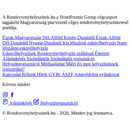
A Rendezvenyhelyszinek.hu a HotelPremio Group cégcsoport
tagjaként Magyarország piacvezető céges rendezvényhelyszínkereső
portálja.
Észak-Magyarország
Dél-Alföld
Közép-Dunántúl
Észak-Alföld
Dél-Dunántúl
Nyugat-Dunántúl
Kis létszámú esküvőhelyszín
Nagy
létszámú esküvőhelyszín
Esküvőhelyszínek
Rendezvényhelyszín szállással
Étterem
Ajánlatkérés
Szolgáltatók
Szolgáltatói regisztráció
Helyszínregisztráció
Médiaajánlat
Miért éri meg helyszíneknek
regisztrálni?
Kapcsolat
Rólunk
Hírek
GYIK
ÁSZF
Adatvédelmi nyilatkozat
Kövess minket
Ajánlatkérés
Helyszínregisztráció
© Rendezvenyhelyszinek.hu - 2026. Minden jog fenntartva.