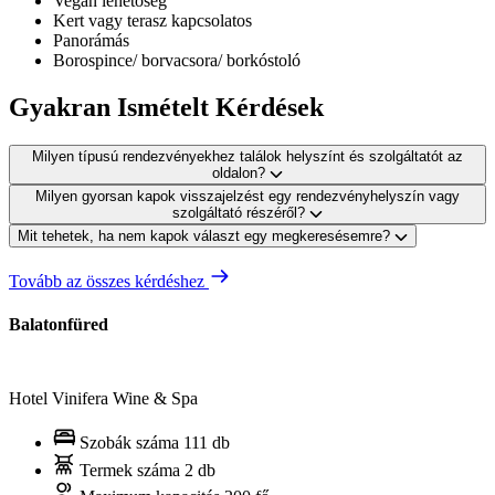
Vegán lehetőség
Kert vagy terasz kapcsolatos
Panorámás
Borospince/ borvacsora/ borkóstoló
Gyakran Ismételt Kérdések
Milyen típusú rendezvényekhez találok helyszínt és szolgáltatót az
oldalon?
Milyen gyorsan kapok visszajelzést egy rendezvényhelyszín vagy
szolgáltató részéről?
Mit tehetek, ha nem kapok választ egy megkeresésemre?
Tovább az összes kérdéshez
Balatonfüred
Hotel Vinifera Wine & Spa
Szobák száma
111 db
Termek száma
2 db