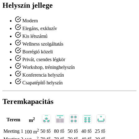
Helyszín jellege
Modern
Elegáns, exkluzív
Kis létszámú
Wellness szolgáltatás
Borrégió közeli
Privát, csendes légkör
Workshop, tréninghelyszín
Konferencia helyszín
Csapatépítő helyszín
Teremkapacitás
2
Terem
m
2
Meeting 1
50 fő
80 fő
50 fő
40 fő
25 fő
100 m
2