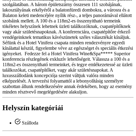
szolgálatában. A három épületszárny összesen 111 szobájának,
lakosztályának erkélyéről a balatonfüredi dombokra, a városra és a
Balaton keleti medencéjére nyílik rész-, a teljes panorámával ellátott
szobáink mellett. A 100 és a 118m2-es összenyitható termeink
tökéletes helyszínek lehetnek üzleti találkozóknak, csapatépítőknek
vagy akár születésnapoknak. A konferenciára, csapatépítőre érkező
vendégeinknek tematikus kávészünetek széles választékát kínáljuk.
Séfünk és a Hotel Vinifera csapata minden rendezvényre egyedi
kínálattal készül, figyelembe véve az egészséget és speciális étkezési
igényeket. Fedezze fel a Hotel Vinifera Wine&Spa***** Superior
konferencia részlegének exkluzív lehetőségeit. Válassza a 100 és a
118m2-es összenyitható termeinket, és tegye emlékezetessé az üzleti
találkozókat, csapatépítőket, vagy akár születésnapokat. A
luxusszállodánk koncepciója szerint váltjuk valóra minden
elképzelését. A tervezési folyamattól a lebonyolításig személyre
szabottan állunk rendelkezésére annak érdekében, hogy az esemény
minden résztvevő megelégedésére alakuljon.
Helyszín kategóriái
Szálloda