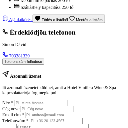
Maximum kapacitás
200 fő
Szálláshely kapacitása
250 fő
Ajánlatkérés
Törlés a listából
Mentés a listára
Érdeklődjön telefonon
Simon Dávid
703381339
Telefonszám felfedése
Azonnali üzenet
Itt azonnali üzenetet küldhet, amit a Hotel Vinifera Wine & Spa
kapcsolattartója fog megkapni..
Név
*
Cég neve
Email cím
*
Telefonszám
*