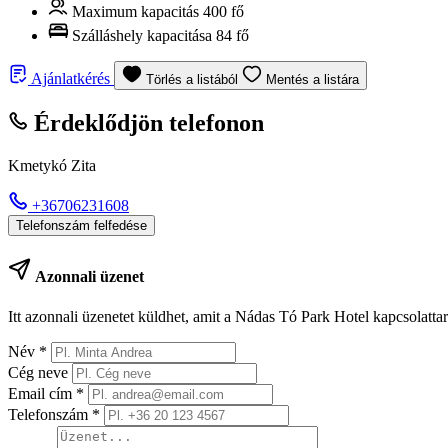
Maximum kapacitás
400 fő
Szálláshely kapacitása
84 fő
Ajánlatkérés
Törlés a listából
Mentés a listára
Érdeklődjön telefonon
Kmetykó Zita
+36706231608
Telefonszám felfedése
Azonnali üzenet
Itt azonnali üzenetet küldhet, amit a Nádas Tó Park Hotel kapcsolatta
Név
*
Cég neve
Email cím
*
Telefonszám
*