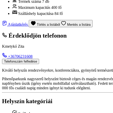
Termek száma
7 db
Maximum kapacitás
400 fő
Szálláshely kapacitása
84 fő
Ajánlatkérés
Törlés a listából
Mentés a listára
Érdeklődjön telefonon
Kmetykó Zita
+36706231608
Telefonszám felfedése
Kiváló helyszín rendezvényekre, konferenciákra, gyönyörű természet
Pihenőparkunk nagyszerű helyszínt biztosít céges és magán rendezvé
napfényben úszik (igény esetén mobilfallal szétválasztható). Fedett 
000 fős családi napig minden igényt ki tudunk elégíteni.
Helyszín kategóriái