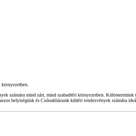
i környezetben.
nyek számára mind zárt, mind szabadtéri környezetben. Különtermünk tó
teraszos helyiségünk és Csónakházunk kültéri rendezvények számára ideál