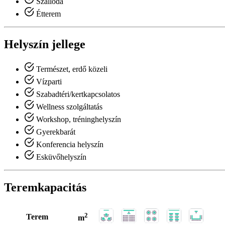
Szálloda
Étterem
Helyszín jellege
Természet, erdő közeli
Vízparti
Szabadtéri/kertkapcsolatos
Wellness szolgáltatás
Workshop, tréninghelyszín
Gyerekbarát
Konferencia helyszín
Esküvőhelyszín
Teremkapacitás
2
Terem
m