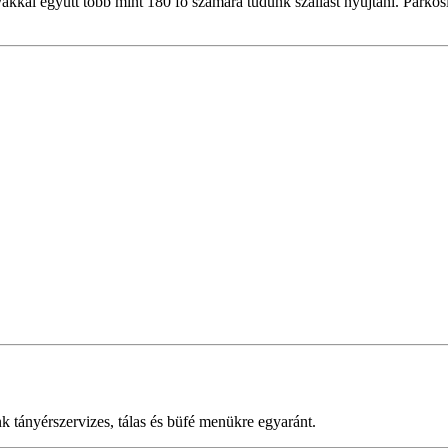
yakkal együtt több mint 180 fő számára tudunk szállást nyújtani. Parkos
nk tányérszervizes, tálas és büfé menükre egyaránt.