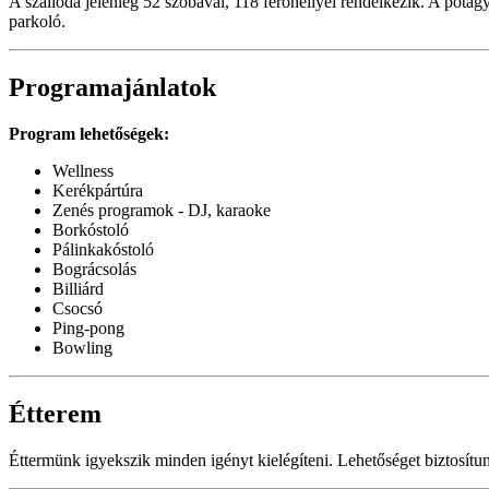
A szálloda jelenleg 52 szobával, 118 férőhellyel rendelkezik. A pótág
parkoló.
Programajánlatok
Program lehetőségek:
Wellness
Kerékpártúra
Zenés programok - DJ, karaoke
Borkóstoló
Pálinkakóstoló
Bográcsolás
Billiárd
Csocsó
Ping-pong
Bowling
Étterem
Éttermünk igyekszik minden igényt kielégíteni. Lehetőséget biztosítu