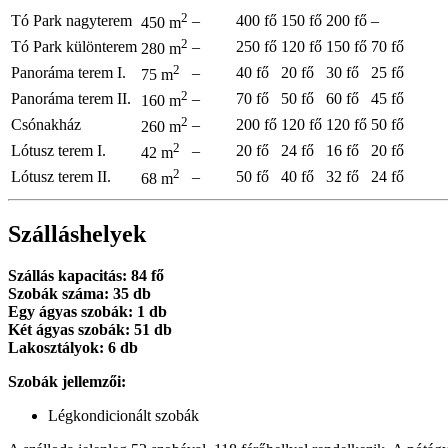
2
Tó Park nagyterem
–
400 fő
150 fő
200 fő
–
450 m
2
Tó Park különterem
–
250 fő
120 fő
150 fő
70 fő
280 m
2
Panoráma terem I.
–
40 fő
20 fő
30 fő
25 fő
75 m
2
Panoráma terem II.
–
70 fő
50 fő
60 fő
45 fő
160 m
2
Csónakház
–
200 fő
120 fő
120 fő
50 fő
260 m
2
Lótusz terem I.
–
20 fő
24 fő
16 fő
20 fő
42 m
2
Lótusz terem II.
–
50 fő
40 fő
32 fő
24 fő
68 m
Szálláshelyek
Szállás kapacitás: 84 fő
Szobák száma: 35 db
Egy ágyas szobák: 1 db
Két ágyas szobák: 51 db
Lakosztályok: 6 db
Szobák jellemzői:
Légkondicionált szobák