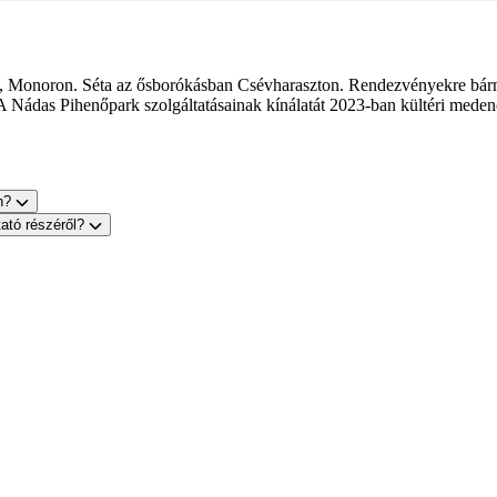
, Monoron. Séta az ősborókásban Csévharaszton. Rendezvényekre bármi
A Nádas Pihenőpark szolgáltatásainak kínálatát 2023-ban kültéri meden
on?
tató részéről?