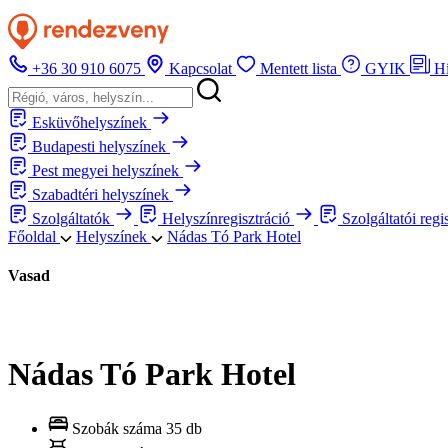
+36 30 910 6075
Kapcsolat
Mentett lista
GYIK
H
Esküvőhelyszínek
Budapesti helyszínek
Pest megyei helyszínek
Szabadtéri helyszínek
Szolgáltatók
Helyszínregisztráció
Szolgáltatói regi
Főoldal
Helyszínek
Nádas Tó Park Hotel
Vasad
Nádas Tó Park Hotel
Szobák száma
35 db