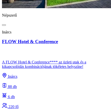
Népszerű
Inárcs
FLOW Hotel & Conference
A FLOW Hotel & Conference**** az üzleti utak és a
kikapcsolódás kombinációjának tökéletes helyszíne!
Inárcs
88 db
6 db
220 fő