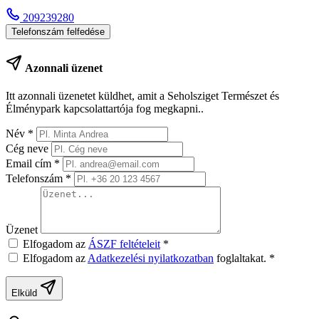
209239280
Telefonszám felfedése
Azonnali üzenet
Itt azonnali üzenetet küldhet, amit a Seholsziget Természet és
Élménypark kapcsolattartója fog megkapni..
Név
*
Cég neve
Email cím
*
Telefonszám
*
Üzenet
Elfogadom az
ÁSZF feltételeit
*
Elfogadom az
Adatkezelési nyilatkozatban
foglaltakat.
*
Elküld