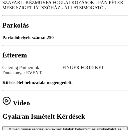
SZAFARI - KÉZMŰVES FOGLALKOZÁSOK - PÁN PÉTER
MESE SZIGET JÁTSZÓHÁZ - ÁLLATSIMOGATÓ -
Parkolás
Parkolóhelyek száma: 250
Étterem
Catering Partnerünk —— FINGER FOOD KFT ——
Dunakanyar EVENT
Kűlsős étel behozatala megengedett.
Videó
Gyakran Ismételt Kérdések
Milyen típusú rendezvényekhez találok helyszínt és szolgáltatót az