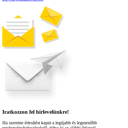
Iratkozzon fel hírlevelünkre!
Ha szeretne értesítést kapni a legújabb és legmenőbb
rendezvényhelyszínekről, töltse ki az alábbi űrlapot!