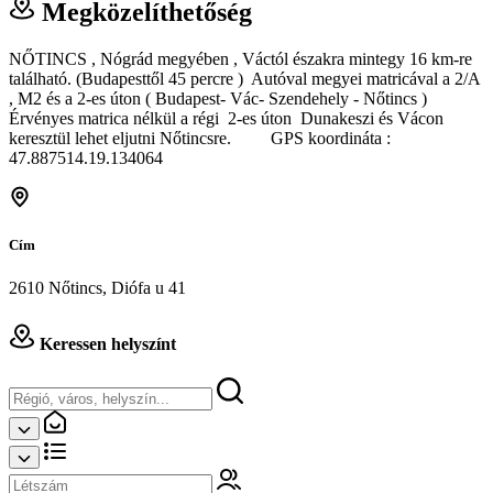
Megközelíthetőség
NŐTINCS , Nógrád megyében , Váctól északra mintegy 16 km-re
található. (Budapesttől 45 percre ) Autóval megyei matricával a 2/A
, M2 és a 2-es úton ( Budapest- Vác- Szendehely - Nőtincs )
Érvényes matrica nélkül a régi 2-es úton Dunakeszi és Vácon
keresztül lehet eljutni Nőtincsre. GPS koordináta :
47.887514.19.134064
Cím
2610 Nőtincs, Diófa u 41
Keressen helyszínt