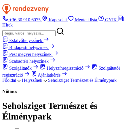
+36 30 910 6075
Kapcsolat
Mentett lista
GYIK
Hírek
Esküvőhelyszínek
Budapesti helyszínek
Pest megyei helyszínek
Szabadtéri helyszínek
Szolgáltatók
Helyszínregisztráció
Szolgáltatói
regisztráció
Ajánlatkérés
Főoldal
Helyszínek
Seholsziget Természet és Élménypark
Nőtincs
Seholsziget Természet és
Élménypark