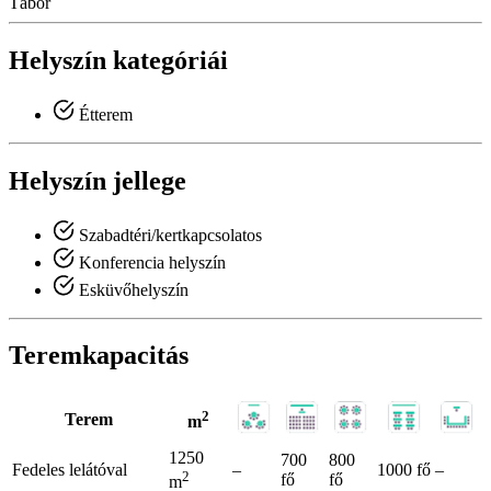
Tábor
Helyszín kategóriái
Étterem
Helyszín jellege
Szabadtéri/kertkapcsolatos
Konferencia helyszín
Esküvőhelyszín
Teremkapacitás
2
Terem
m
1250
700
800
Fedeles lelátóval
–
1000 fő
–
2
fő
fő
m