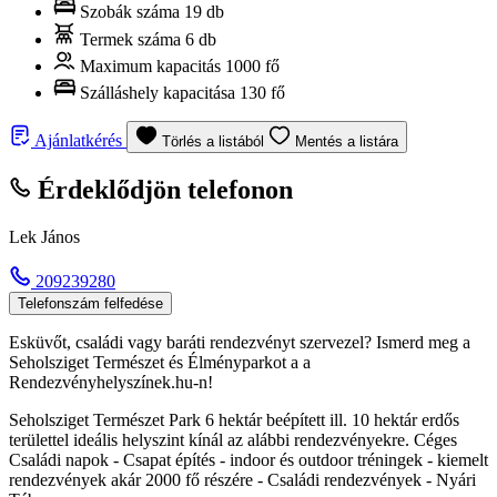
Szobák száma
19 db
Termek száma
6 db
Maximum kapacitás
1000 fő
Szálláshely kapacitása
130 fő
Ajánlatkérés
Törlés a listából
Mentés a listára
Érdeklődjön telefonon
Lek János
209239280
Telefonszám felfedése
Esküvőt, családi vagy baráti rendezvényt szervezel? Ismerd meg a
Seholsziget Természet és Élményparkot a a
Rendezvényhelyszínek.hu-n!
Seholsziget Természet Park 6 hektár beépített ill. 10 hektár erdős
területtel ideális helyszint kínál az alábbi rendezvényekre. Céges
Családi napok - Csapat építés - indoor és outdoor tréningek - kiemelt
rendezvények akár 2000 fő részére - Családi rendezvények - Nyári