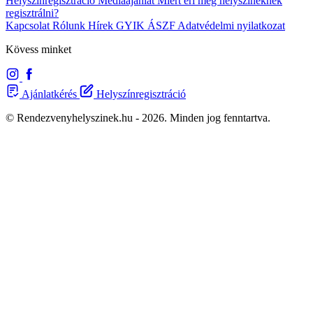
Helyszínregisztráció
Médiaajánlat
Miért éri meg helyszíneknek
regisztrálni?
Kapcsolat
Rólunk
Hírek
GYIK
ÁSZF
Adatvédelmi nyilatkozat
Kövess minket
Ajánlatkérés
Helyszínregisztráció
© Rendezvenyhelyszinek.hu - 2026. Minden jog fenntartva.