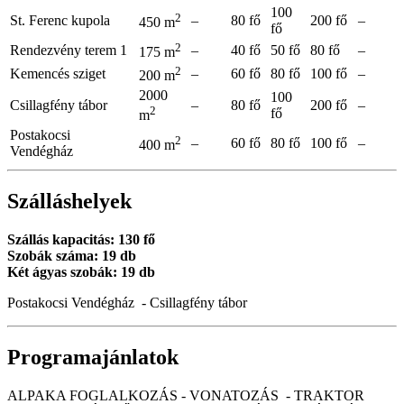
100
2
St. Ferenc kupola
–
80 fő
200 fő
–
450 m
fő
2
Rendezvény terem 1
–
40 fő
50 fő
80 fő
–
175 m
2
Kemencés sziget
–
60 fő
80 fő
100 fő
–
200 m
2000
100
Csillagfény tábor
–
80 fő
200 fő
–
2
fő
m
Postakocsi
2
–
60 fő
80 fő
100 fő
–
400 m
Vendégház
Szálláshelyek
Szállás kapacitás: 130 fő
Szobák száma: 19 db
Két ágyas szobák: 19 db
Postakocsi Vendégház - Csillagfény tábor
Programajánlatok
ALPAKA FOGLALKOZÁS - VONATOZÁS - TRAKTOR