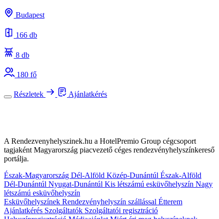
Budapest
166 db
8 db
180 fő
Részletek
Ajánlatkérés
A Rendezvenyhelyszinek.hu a HotelPremio Group cégcsoport
tagjaként Magyarország piacvezető céges rendezvényhelyszínkereső
portálja.
Észak-Magyarország
Dél-Alföld
Közép-Dunántúl
Észak-Alföld
Dél-Dunántúl
Nyugat-Dunántúl
Kis létszámú esküvőhelyszín
Nagy
létszámú esküvőhelyszín
Esküvőhelyszínek
Rendezvényhelyszín szállással
Étterem
Ajánlatkérés
Szolgáltatók
Szolgáltatói regisztráció