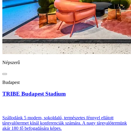
Népszerű
Budapest
TRIBE Budapest Stadium
Szállodánk 5 modern, sokoldalú, természetes fénnyel ellátott
tárgyalótermet kínál konferenciák számára. A nagy tárgyalótermünk
akár 180 fő befogadására képes.