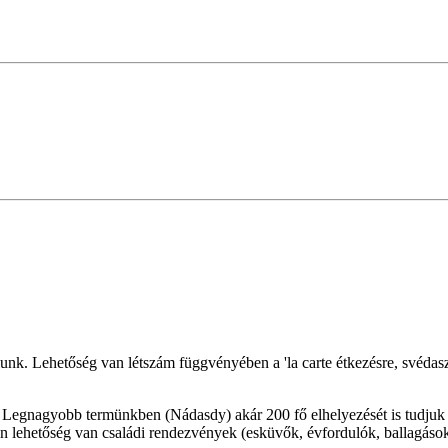
k. Lehetőség van létszám függvényében a 'la carte étkezésre, svédaszta
 Legnagyobb termünkben (Nádasdy) akár 200 fő elhelyezését is tudjuk 
 lehetőség van családi rendezvények (esküvők, évfordulók, ballagások