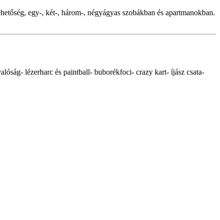
lehetőség, egy-, két-, három-, négyágyas szobákban és apartmanokban.
óság- lézerharc és paintball- buborékfoci- crazy kart- íjász csata-