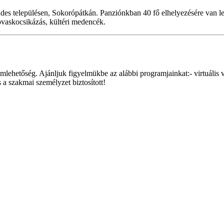
endes településen, Sokorópátkán. Panziónkban 40 fő elhelyezésére van 
lovaskocsikázás, kültéri medencék.
ehetőség. Ajánljuk figyelmükbe az alábbi programjainkat:- virtuális val
a szakmai személyzet biztosított!