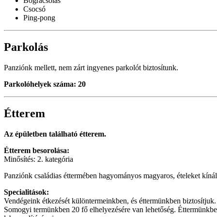
Bográcsolás
Csocsó
Ping-pong
Parkolás
Panziónk mellett, nem zárt ingyenes parkolót biztosítunk.
Parkolóhelyek száma: 20
Étterem
Az épületben található étterem.
Étterem besorolása:
Minősítés: 2. kategória
Panziónk családias éttermében hagyományos magyaros, ételeket kínálun
Specialitások:
Vendégeink étkezését különtermeinkben, és éttermünkben biztosítjuk.
Somogyi termünkben 20 fő elhelyezésére van lehetőség. Éttermünkben