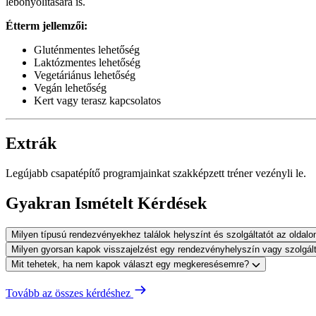
lebonyolítására is.
Étterm jellemzői:
Gluténmentes lehetőség
Laktózmentes lehetőség
Vegetáriánus lehetőség
Vegán lehetőség
Kert vagy terasz kapcsolatos
Extrák
Legújabb csapatépítő programjainkat szakképzett tréner vezényli le.
Gyakran Ismételt Kérdések
Milyen típusú rendezvényekhez találok helyszínt és szolgáltatót az oldal
Milyen gyorsan kapok visszajelzést egy rendezvényhelyszín vagy szolgál
Mit tehetek, ha nem kapok választ egy megkeresésemre?
Tovább az összes kérdéshez