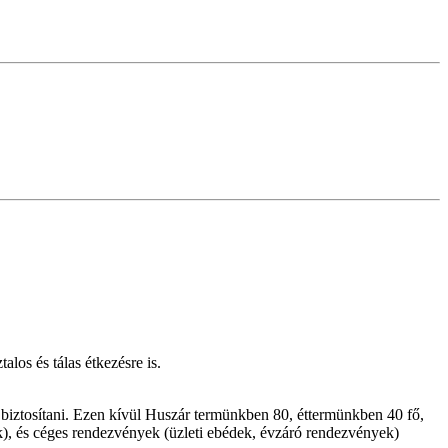
los és tálas étkezésre is.
biztosítani. Ezen kívül Huszár termünkben 80, éttermünkben 40 fő,
), és céges rendezvények (üzleti ebédek, évzáró rendezvények)