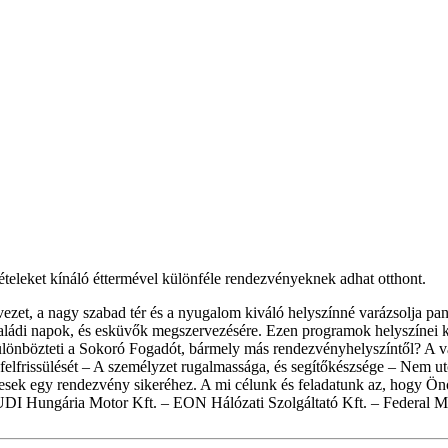
teleket kínáló éttermével különféle rendezvényeknek adhat otthont.
vezet, a nagy szabad tér és a nyugalom kiváló helyszínné varázsolja 
családi napok, és esküvők megszervezésére. Ezen programok helyszínei
ülönbözteti a Sokoró Fogadót, bármely más rendezvényhelyszíntől? A vála
elfrissülését – A személyzet rugalmassága, és segítőkészsége – Nem ut
égesek egy rendezvény sikeréhez. A mi célunk és feladatunk az, hogy Ö
UDI Hungária Motor Kft. – EON Hálózati Szolgáltató Kft. – Federal M