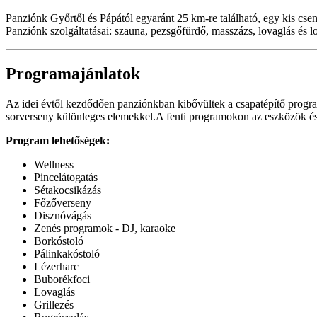
Panziónk Győrtől és Pápától egyaránt 25 km-re található, egy kis cs
Panziónk szolgáltatásai: szauna, pezsgőfürdő, masszázs, lovaglás és 
Programajánlatok
Az idei évtől kezdődően panziónkban kibővültek a csapatépítő programl
sorverseny különleges elemekkel.A fenti programokon az eszközök és 
Program lehetőségek:
Wellness
Pincelátogatás
Sétakocsikázás
Főzőverseny
Disznóvágás
Zenés programok - DJ, karaoke
Borkóstoló
Pálinkakóstoló
Lézerharc
Buborékfoci
Lovaglás
Grillezés