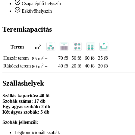
Csapatépítő helyszín
Esküvőhelyszín
Teremkapacitás
2
Terem
m
2
Huszár terem
–
70 fő
50 fő
60 fő
35 fő
85 m
2
Rákóczi terem
–
40 fő
20 fő
40 fő
20 fő
80 m
Szálláshelyek
Szállás kapacitás: 40 fő
Szobák száma: 17 db
Egy ágyas szobák: 2 db
Két ágyas szobák: 5 db
Szobák jellemzői:
Légkondicionált szobák