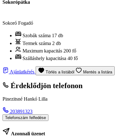
Sokorópátka
Sokoró Fogadó
Szobák száma
17 db
Termek száma
2 db
Maximum kapacitás
200 fő
Szálláshely kapacitása
40 fő
Ajánlatkérés
Törlés a listából
Mentés a listára
Érdeklődjön telefonon
Pinezitsné Hankó Lilla
203891323
Telefonszám felfedése
Azonnali üzenet