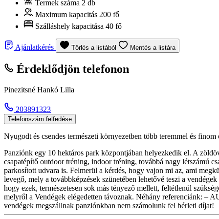
Termek száma
2 db
Maximum kapacitás
200 fő
Szálláshely kapacitása
40 fő
Ajánlatkérés
Törlés a listából
Mentés a listára
Érdeklődjön telefonon
Pinezitsné Hankó Lilla
203891323
Telefonszám felfedése
Nyugodt és csendes természeti környezetben több teremmel és finom é
Panziónk egy 10 hektáros park központjában helyezkedik el. A zöldö
csapatépítő outdoor tréning, indoor tréning, továbbá nagy létszámú 
parkosított udvara is. Felmerül a kérdés, hogy vajon mi az, ami megk
levegő, mely a továbbképzések szünetében lehetővé teszi a vendégek f
hogy ezek, természetesen sok más tényező mellett, feltétlenül szüks
melyről a Vendégek elégedetten távoznak. Néhány referenciánk: – A
vendégek megszállnak panziónkban nem számolunk fel bérleti díjat!