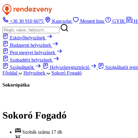
+36 30 910 6075
Kapcsolat
Mentett lista
GYIK
H
Esküvőhelyszínek
Budapesti helyszínek
Pest megyei helyszínek
Szabadtéri helyszínek
Szolgáltatók
Helyszínregisztráció
Szolgáltatói regi
Főoldal
Helyszínek
Sokoró Fogadó
Sokorópátka
Sokoró Fogadó
Szobák száma
17 db