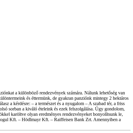
panziónkat a különböző rendezvények számára. Nálunk lehetőség van
 különtermeink és éttermünk, de gyakran panziónk mintegy 2 hektáros
sz a kérdésre: – a természet és a nyugalom – A szabad tér, a friss
olsó sorban a kiváló ételeink és ezek felszolgálása. Úgy gondolom,
nökkel karöltve olyan eredményes rendezvényeket bonyolítsunk le,
ogul Kft. – Hödlmayr Kft. – Raiffeisen Bank Zrt. Amennyiben a