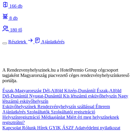
166 db
8 db
180 fő
Részletek
Ajánlatkérés
A Rendezvenyhelyszinek.hu a HotelPremio Group cégcsoport
tagjaként Magyarország piacvezető céges rendezvényhelyszínkereső
portálja.
Észak-Magyarország
Dél-Alföld
Közép-Dunántúl
Észak-Alföld
Dél-Dunántúl
Nyugat-Dunántúl
Kis létszámú esküvőhelyszín
Nagy
létszámú esküvőhelyszín
Esküvőhelyszínek
Rendezvényhelyszín szállással
Étterem
Ajánlatkérés
Szolgáltatók
Szolgáltatói regisztráció
Helyszínregisztráció
Médiaajánlat
Miért éri meg helyszíneknek
regisztrálni?
Kapcsolat
Rólunk
Hírek
GYIK
ÁSZF
Adatvédelmi nyilatkozat