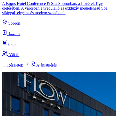
A Fagus Hotel Conference & Spa Sopronban, a Lővérek lágy
ölelésében. A városban egyedülálló és exkluzív megjelenésű Spa
világgal, elegáns és modern szobákkal.
Sopron
144 db
6 db
330 fő
Részletek
Ajánlatkérés