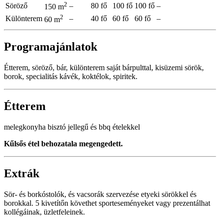
2
Söröző
–
80 fő
100 fő
100 fő
–
150 m
2
Különterem
–
40 fő
60 fő
60 fő
–
60 m
Programajánlatok
Étterem, söröző, bár, különterem saját bárpulttal, kisüzemi sörök,
borok, specialitás kávék, koktélok, spiritek.
Étterem
melegkonyha bisztó jellegű és bbq ételekkel
Kűlsős étel behozatala megengedett.
Extrák
Sör- és borkóstolók, és vacsorák szervezése etyeki sörökkel és
borokkal. 5 kivetítőn követhet sporteseményeket vagy prezentálhat
kollégáinak, üzletfeleinek.