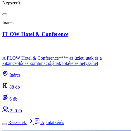
Népszerű
Inárcs
FLOW Hotel & Conference
A FLOW Hotel & Conference**** az üzleti utak és a
kikapcsolódás kombinációjának tökéletes helyszíne!
Inárcs
88 db
6 db
220 fő
Részletek
Ajánlatkérés