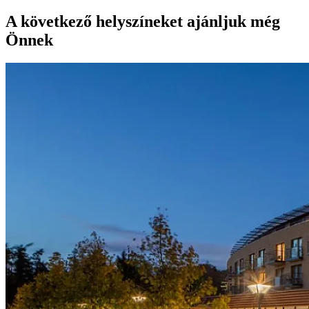
A következő helyszíneket ajánljuk még
Önnek