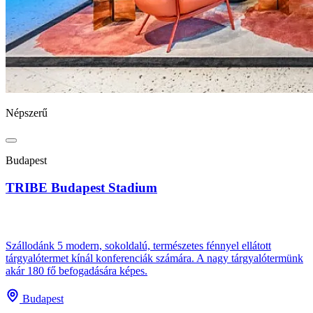
Népszerű
Budapest
TRIBE Budapest Stadium
Szállodánk 5 modern, sokoldalú, természetes fénnyel ellátott
tárgyalótermet kínál konferenciák számára. A nagy tárgyalótermünk
akár 180 fő befogadására képes.
Budapest