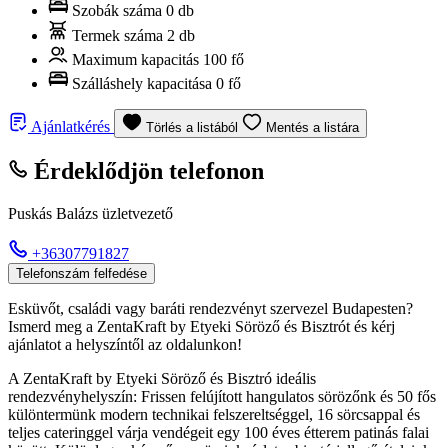
Szobák száma
0 db
Termek száma
2 db
Maximum kapacitás
100 fő
Szálláshely kapacitása
0 fő
Ajánlatkérés
Törlés a listából
Mentés a listára
Érdeklődjön telefonon
Puskás Balázs üzletvezető
+36307791827
Telefonszám felfedése
Esküvőt, családi vagy baráti rendezvényt szervezel Budapesten?
Ismerd meg a ZentaKraft by Etyeki Söröző és Bisztrót és kérj
ajánlatot a helyszíntől az oldalunkon!
A ZentaKraft by Etyeki Söröző és Bisztró ideális
rendezvényhelyszín: Frissen felújított hangulatos sörözőnk és 50 fős
különtermünk modern technikai felszereltséggel, 16 sörcsappal és
teljes cateringgel várja vendégeit egy 100 éves étterem patinás falai