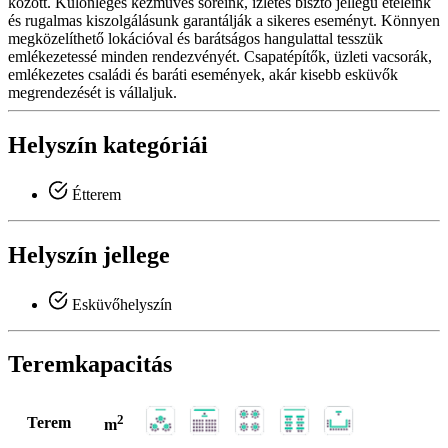
között. Különleges kézműves söreink, ízletes bisztó jellegű ételeink
és rugalmas kiszolgálásunk garantálják a sikeres eseményt. Könnyen
megközelíthető lokációval és barátságos hangulattal tesszük
emlékezetessé minden rendezvényét. Csapatépítők, üzleti vacsorák,
emlékezetes családi és baráti események, akár kisebb esküvők
megrendezését is vállaljuk.
Helyszín kategóriái
Étterem
Helyszín jellege
Esküvőhelyszín
Teremkapacitás
2
Terem
m