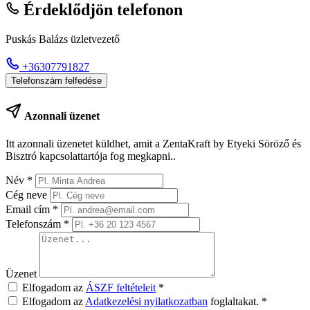
Érdeklődjön telefonon
Puskás Balázs üzletvezető
+36307791827
Telefonszám felfedése
Azonnali üzenet
Itt azonnali üzenetet küldhet, amit a ZentaKraft by Etyeki Söröző és
Bisztró kapcsolattartója fog megkapni..
Név
*
Cég neve
Email cím
*
Telefonszám
*
Üzenet
Elfogadom az
ÁSZF feltételeit
*
Elfogadom az
Adatkezelési nyilatkozatban
foglaltakat.
*