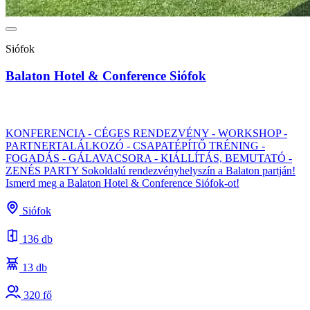
Siófok
Balaton Hotel & Conference Siófok
KONFERENCIA - CÉGES RENDEZVÉNY - WORKSHOP -
PARTNERTALÁLKOZÓ - CSAPATÉPÍTŐ TRÉNING -
FOGADÁS - GÁLAVACSORA - KIÁLLÍTÁS, BEMUTATÓ -
ZENÉS PARTY Sokoldalú rendezvényhelyszín a Balaton partján!
Ismerd meg a Balaton Hotel & Conference Siófok-ot!
Siófok
136 db
13 db
320 fő