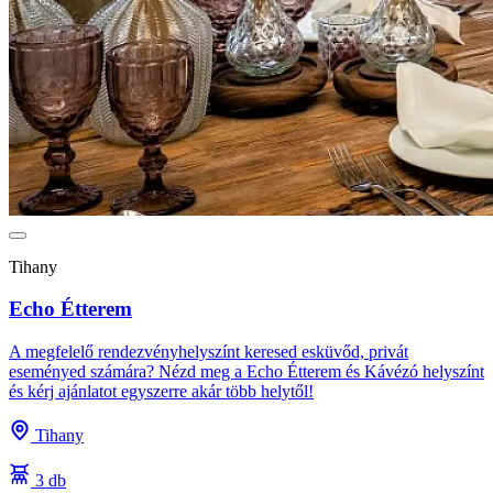
Tihany
Echo Étterem
A megfelelő rendezvényhelyszínt keresed esküvőd, privát
eseményed számára? Nézd meg a Echo Étterem és Kávézó helyszínt
és kérj ajánlatot egyszerre akár több helytől!
Tihany
3 db