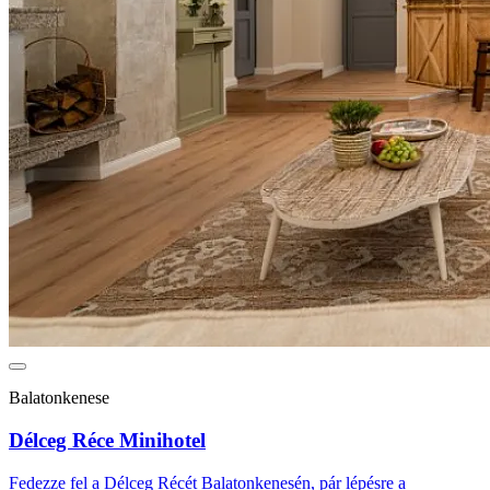
Balatonkenese
Délceg Réce Minihotel
Fedezze fel a Délceg Récét Balatonkenesén, pár lépésre a