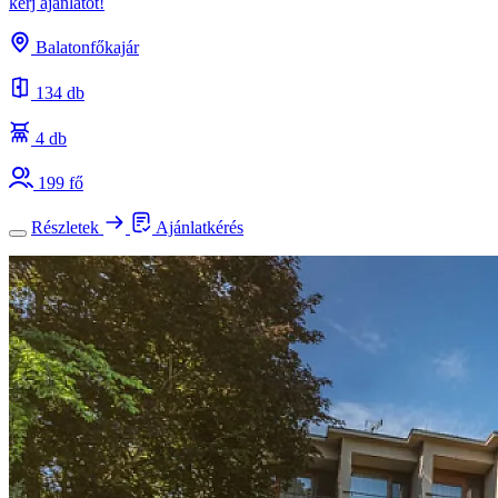
kérj ajánlatot!
Balatonfőkajár
134 db
4 db
199 fő
Részletek
Ajánlatkérés