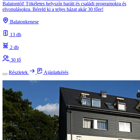
Balatontól! Tökéletes helyszín baráti és családi programokra és
elvonulásokra. Béreld ki a teljes házat akár 30 főre!
Balatonkenese
13 db
2 db
30 fő
Részletek
Ajánlatkérés