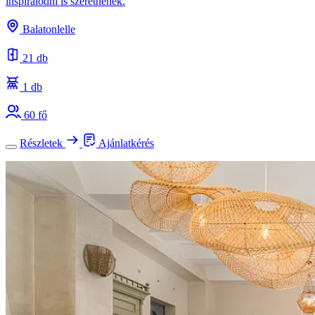
inspirálódni is szeretnének.
Balatonlelle
21 db
1 db
60 fő
Részletek
Ajánlatkérés