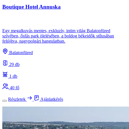
Boutique Hotel Annuska
Egy megalkuvás mentes, exkluzív, intim világ Balatonfüred
szívében, ősfás park ölelésében, a boldog békeidők stílusában
felújítva, nagypolgári hangulatban.
Balatonfüred
29 db
1 db
40 fő
Részletek
Ajánlatkérés