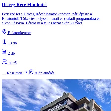
Délceg Réce Minihotel
Fedezze fel a Délceg Récét Balatonkenesén, pár lépésre a
Balatontól! Tökéletes helyszín baráti és családi programokra és
elvonulásokra. Béreld ki a teljes házat akár 30 főre!
Balatonkenese
13 db
2 db
30 fő
Részletek
Ajánlatkérés