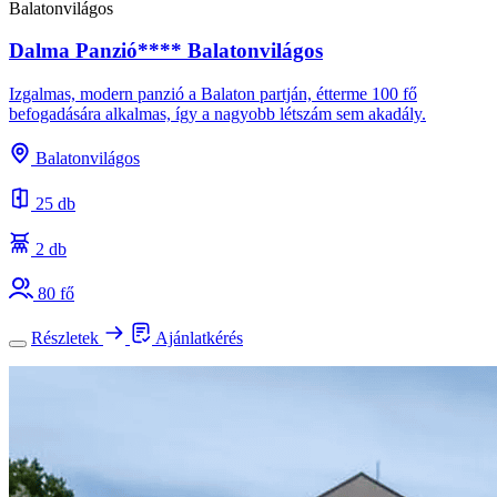
Balatonvilágos
Dalma Panzió**** Balatonvilágos
Izgalmas, modern panzió a Balaton partján, étterme 100 fő
befogadására alkalmas, így a nagyobb létszám sem akadály.
Balatonvilágos
25 db
2 db
80 fő
Részletek
Ajánlatkérés