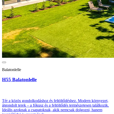
Balatonlelle
H55 Balatonlelle
Tér a közös gondolkodáshoz és feltöltődéshez. Modern környezet,
átgondolt terek – a fókusz és a feltöltődés természetesen találkozik.
Ideális azoknak a csapatoknak, akik nemcsak dolgozni, hanem