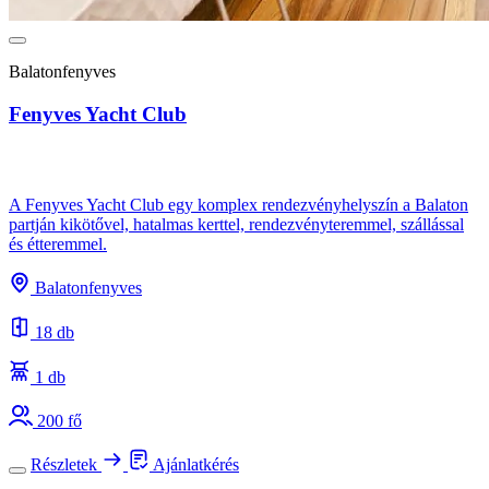
Balatonfenyves
Fenyves Yacht Club
A Fenyves Yacht Club egy komplex rendezvényhelyszín a Balaton
partján kikötővel, hatalmas kerttel, rendezvényteremmel, szállással
és étteremmel.
Balatonfenyves
18 db
1 db
200 fő
Részletek
Ajánlatkérés