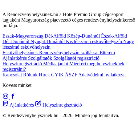
A Rendezvenyhelyszinek.hu a HotelPremio Group cégcsoport
tagjaként Magyarország piacvezető céges rendezvényhelyszínkereső
portálja.
Észak-Magyarország
Dél-Alföld
Közép-Dunántúl
Észak-Alföld
Dél-Dunántúl
Nyugat-Dunántúl
Kis létszámú esküvőhelyszín
Nagy
létszámú esküvőhelyszín
Esküvőhelyszínek
Rendezvényhelyszín szállással
Étterem
Ajánlatkérés
Szolgáltatók
Szolgáltatói regisztráció
Helyszínregisztráció
Médiaajánlat
Miért éri meg helyszíneknek
regisztrálni?
Kapcsolat
Rólunk
Hírek
GYIK
ÁSZF
Adatvédelmi nyilatkozat
Kövess minket
Ajánlatkérés
Helyszínregisztráció
© Rendezvenyhelyszinek.hu - 2026. Minden jog fenntartva.