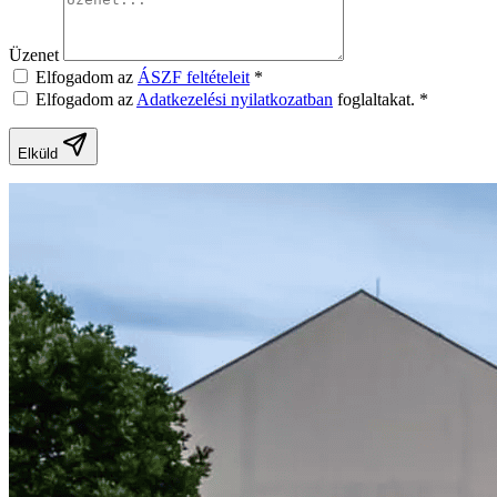
Üzenet
Elfogadom az
ÁSZF feltételeit
*
Elfogadom az
Adatkezelési nyilatkozatban
foglaltakat.
*
Elküld