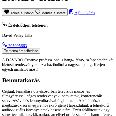
Ajánlatkérés
Törlés a listából
Mentés a listára
Érdeklődjön telefonon
Dávid-Pelley Lilla
305095663
Telefonszám felfedése
A DAVABO Creative professzionális hang-, fény-, színpadtechnikát
biztosít rendezvényekhez a házibulitól a nagyszínpadig. Kérjen
egyedi ajánlatot most!
Bemutatkozás
Cégünk fennállása óta elsősorban televíziós műsor- és
filmgyártással, céges rendezvények, bemutatók, konferenciák
szervezésével és lebonyolításával foglalkozott. A különböző
megbízások során egyre növekvő igényt tapasztalunk a teljeskörű
audio-vizuális látványelemek használatára. Ezért felállítottunk egy
show technikai eszközparkot, amellyel professzionális hang-, fény-,