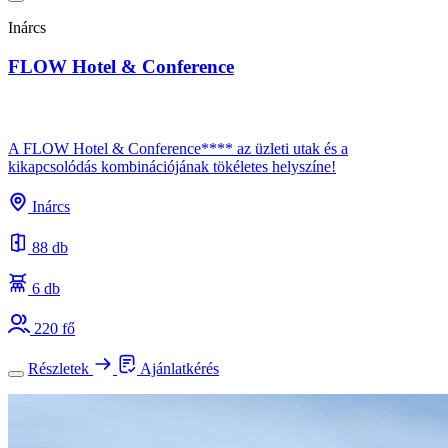
Inárcs
FLOW Hotel & Conference
A FLOW Hotel & Conference**** az üzleti utak és a
kikapcsolódás kombinációjának tökéletes helyszíne!
Inárcs
88 db
6 db
220 fő
Részletek
Ajánlatkérés