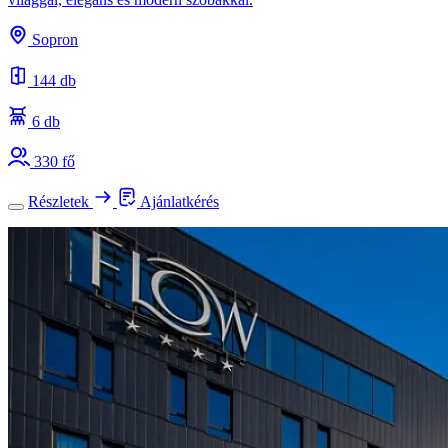
Sopron
144 db
6 db
330 fő
Részletek
Ajánlatkérés