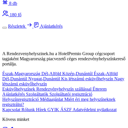
8 db
180 fő
Részletek
Ajánlatkérés
A Rendezvenyhelyszinek.hu a HotelPremio Group cégcsoport
tagjaként Magyarország piacvezető céges rendezvényhelyszínkereső
portálja.
Észak-Magyarország
Dél-Alföld
Közép-Dunántúl
Észak-Alföld
Dél-Dunántúl
Nyugat-Dunántúl
Kis létszámú esküvőhelyszín
Nagy
létszámú esküvőhelyszín
Esküvőhelyszínek
Rendezvényhelyszín szállással
Étterem
Ajánlatkérés
Szolgáltatók
Szolgáltatói regisztráció
Helyszínregisztráció
Médiaajánlat
Miért éri meg helyszíneknek
regisztrálni?
Kapcsolat
Rólunk
Hírek
GYIK
ÁSZF
Adatvédelmi nyilatkozat
Kövess minket