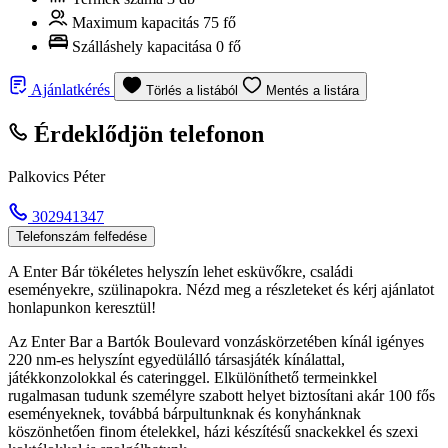
Maximum kapacitás
75 fő
Szálláshely kapacitása
0 fő
Ajánlatkérés
Törlés a listából
Mentés a listára
Érdeklődjön telefonon
Palkovics Péter
302941347
Telefonszám felfedése
A Enter Bár tökéletes helyszín lehet esküvőkre, családi
eseményekre, szülinapokra. Nézd meg a részleteket és kérj ajánlatot
honlapunkon keresztül!
Az Enter Bar a Bartók Boulevard vonzáskörzetében kínál igényes
220 nm-es helyszínt egyedülálló társasjáték kínálattal,
játékkonzolokkal és cateringgel. Elkülöníthető termeinkkel
rugalmasan tudunk személyre szabott helyet biztosítani akár 100 fős
eseményeknek, továbbá bárpultunknak és konyhánknak
köszönhetően finom ételekkel, házi készítésű snackekkel és szexi