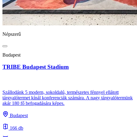
Népszerű
Budapest
TRIBE Budapest Stadium
Szállodánk 5 modern, sokoldalú, természetes fénnyel ellátott
tárgyalótermet kínál konferenciák számára. A nagy tárgyalótermünk
akár 180 fő befogadására képes.
Budapest
166 db