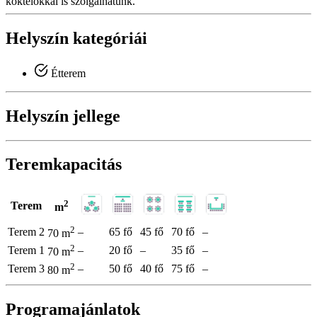
koktélokkal is szolgálhatunk.
Helyszín kategóriái
Étterem
Helyszín jellege
Teremkapacitás
2
Terem
m
2
Terem 2
–
65 fő
45 fő
70 fő
–
70 m
2
Terem 1
–
20 fő
–
35 fő
–
70 m
2
Terem 3
–
50 fő
40 fő
75 fő
–
80 m
Programajánlatok