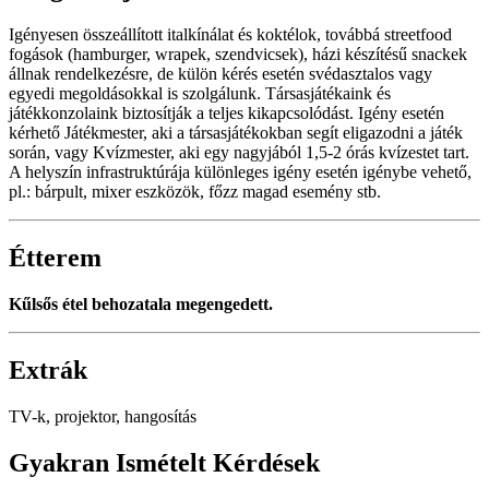
Igényesen összeállított italkínálat és koktélok, továbbá streetfood
fogások (hamburger, wrapek, szendvicsek), házi készítésű snackek
állnak rendelkezésre, de külön kérés esetén svédasztalos vagy
egyedi megoldásokkal is szolgálunk. Társasjátékaink és
játékkonzolaink biztosítják a teljes kikapcsolódást. Igény esetén
kérhető Játékmester, aki a társasjátékokban segít eligazodni a játék
során, vagy Kvízmester, aki egy nagyjából 1,5-2 órás kvízestet tart.
A helyszín infrastruktúrája különleges igény esetén igénybe vehető,
pl.: bárpult, mixer eszközök, főzz magad esemény stb.
Étterem
Kűlsős étel behozatala megengedett.
Extrák
TV-k, projektor, hangosítás
Gyakran Ismételt Kérdések