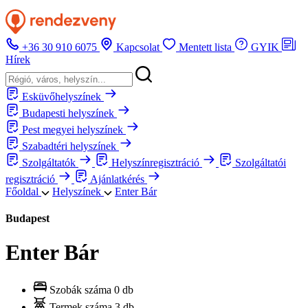
+36 30 910 6075
Kapcsolat
Mentett lista
GYIK
Hírek
Esküvőhelyszínek
Budapesti helyszínek
Pest megyei helyszínek
Szabadtéri helyszínek
Szolgáltatók
Helyszínregisztráció
Szolgáltatói
regisztráció
Ajánlatkérés
Főoldal
Helyszínek
Enter Bár
Budapest
Enter Bár
Szobák száma
0 db
Termek száma
3 db