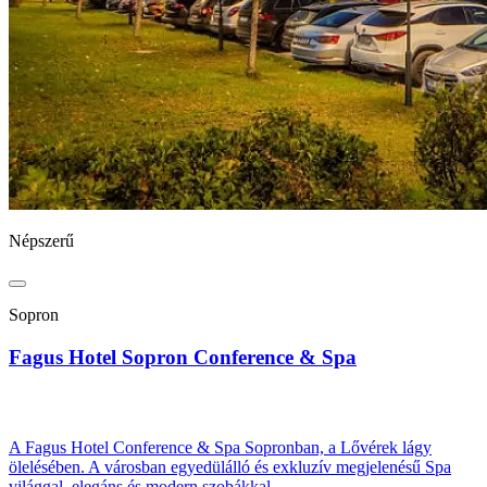
Népszerű
Sopron
Fagus Hotel Sopron Conference & Spa
A Fagus Hotel Conference & Spa Sopronban, a Lővérek lágy
ölelésében. A városban egyedülálló és exkluzív megjelenésű Spa
világgal, elegáns és modern szobákkal.