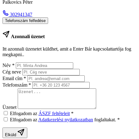
Palkovics Péter
302941347
Telefonszám felfedése
Azonnali üzenet
Itt azonnali üzenetet küldhet, amit a Enter Bár kapcsolattartója fog
megkapni..
Név
*
Cég neve
Email cím
*
Telefonszám
*
Üzenet
Elfogadom az
ÁSZF feltételeit
*
Elfogadom az
Adatkezelési nyilatkozatban
foglaltakat.
*
Elküld